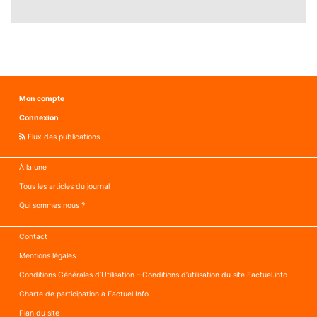
Mon compte
Connexion
Flux des publications
À la une
Tous les articles du journal
Qui sommes nous ?
Contact
Mentions légales
Conditions Générales d’Utilisation – Conditions d’utilisation du site Factuel.info
Charte de participation à Factuel Info
Plan du site