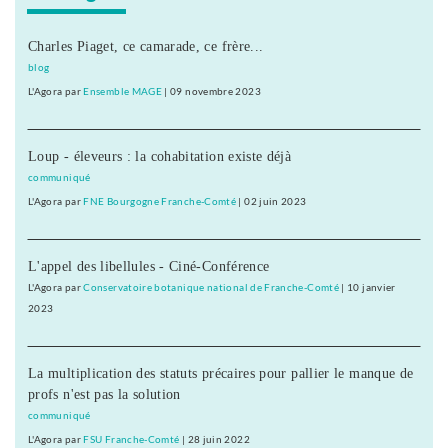
Charles Piaget, ce camarade, ce frère...
blog
L'Agora
par
Ensemble MAGE
|
09 novembre 2023
Loup - éleveurs : la cohabitation existe déjà
communiqué
L'Agora
par
FNE Bourgogne Franche-Comté
|
02 juin 2023
L'appel des libellules - Ciné-Conférence
L'Agora
par
Conservatoire botanique national de Franche-Comté
|
10 janvier
2023
La multiplication des statuts précaires pour pallier le manque de
profs n'est pas la solution
communiqué
L'Agora
par
FSU Franche-Comté
|
28 juin 2022