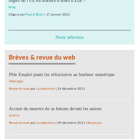
règles de l'UE en matière d'aides d'État ?
blog
L'Agora
par
Pascal Blain
|
17 janvier 2022
Notre sélection
Brèves & revue du web
Pôle Emploi punit les réfractaires au bonheur numérique
Idéologie
Revue du web
par
La rédaction
|
24 décembre 2021
Accusé du meurtre de sa femme devant les assises
Justice
Revue du web
par
La rédaction
|
09 décembre 2021
|
Besançon