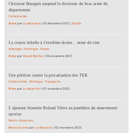
Christine Bouquin suspend le directeur du bras armé du
département
Collectivités
Brève
par
La rédaction
|
03 décembre 2021
|
Doubs
La courte échelle à l'extrême-droite... mine de rien
Idéologie
-
Politique
-
Presse
Brève
par
Daniel Bordür
|
20 novembre 2021
Une pétition contre la privatisation des TER
Collectivités
-
Politique
-
Transports
Brève
par
La rédaction
|
07 novembre 2021
L'ajusteur bisontin Roland Vittot au panthéon du mouvement
ouvrier
Partis
-
Syndicats
Revue du web
par
La rédaction
|
02 novembre 2021