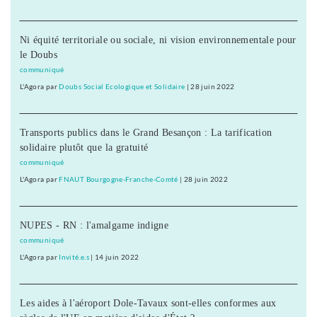
Ni équité territoriale ou sociale, ni vision environnementale pour
le Doubs
communiqué
L'Agora
par
Doubs Social Ecologique et Solidaire
|
28 juin 2022
Transports publics dans le Grand Besançon : La tarification
solidaire plutôt que la gratuité
communiqué
L'Agora
par
FNAUT Bourgogne-Franche-Comté
|
28 juin 2022
NUPES - RN : l'amalgame indigne
communiqué
L'Agora
par
Invité.e.s
|
14 juin 2022
Les aides à l'aéroport Dole-Tavaux sont-elles conformes aux