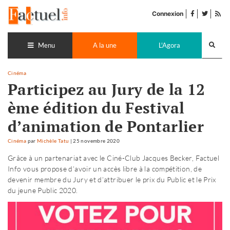
Accéder
facebook
twitter
Flu
au
Connexion
de
contenu
pub
Recherch
lance
Menu
A la une
L'Agora
Cinéma
Participez au Jury de la 12
ème édition du Festival
d’animation de Pontarlier
Cinéma
par
Michèle Tatu
|
25 novembre 2020
Grâce à un partenariat avec le Ciné-Club Jacques Becker, Factuel
Info vous propose d’avoir un accès libre à la compétition, de
devenir membre du Jury et d’attribuer le prix du Public et le Prix
du jeune Public 2020.