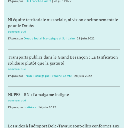
L'Agora
par
FSU Franche-Comté
|
28 juin 2022
Ni équité territoriale ou sociale, ni vision environnementale
pour le Doubs
communiqué
L'Agora
par
Doubs Social Ecologique et Solidaire
|
28 juin 2022
Transports publics dans le Grand Besançon : La tarification
solidaire plutôt que la gratuité
communiqué
L'Agora
par
FNAUT Bourgogne-Franche-Comté
|
28 juin 2022
NUPES - RN : l'amalgame indigne
communiqué
L'Agora
par
Invité.e.s
|
14 juin 2022
Les aides à l'aéroport Dole-Tavaux sont-elles conformes aux