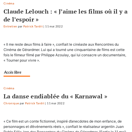
Cinéma
Claude Lelouch : « J’aime les films où il y a
de l’espoir »
Entretien
par
Patrick Tardit
|
11 mai 2022
« Il me reste deux films à faire », confiait le cinéaste aux Rencontres du
Cinéma de Gérardmer. Lui qui a tourné une cinquantaine de films est cette
fois le filmeur filmé par Philippe Azoulay, qui lui consacre un documentaire,
« Tourner pour vivre ».
Accès libre
Cinéma
La danse endiablée du « Karnawal »
Chronique
par
Patrick Tardit
|
11 mai 2022
« Ce film est un conte fictionnel, inspiré d’anecdotes de mon enfance, de
personnages et d’événements réels », confiait le réalisateur argentin Juan
Pablo Félix, lors des Rencontres du Cinéma de Gérardmer. (Sortie le 11 mai)