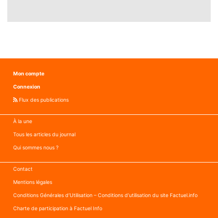
Mon compte
Connexion
Flux des publications
À la une
Tous les articles du journal
Qui sommes nous ?
Contact
Mentions légales
Conditions Générales d’Utilisation – Conditions d’utilisation du site Factuel.info
Charte de participation à Factuel Info