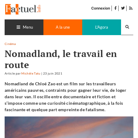
Accéder
facebook
twitter
Flu
au
Connexion
de
contenu
pub
Recherch
lance
Menu
A la une
L'Agora
Cinéma
Nomadland, le travail en
route
Article
par
Michèle Tatu
|
23 juin 2021
Nomadland de Chloé Zao est un film sur les travailleurs
américains pauvres, contraints pour gagner leur vie, de loger
dans leur van. Il oscille entre documentaire et fiction et
s’impose comme une curiosité cinématographique, à la fois
fascinante et quelque part empreinte de fatalisme.