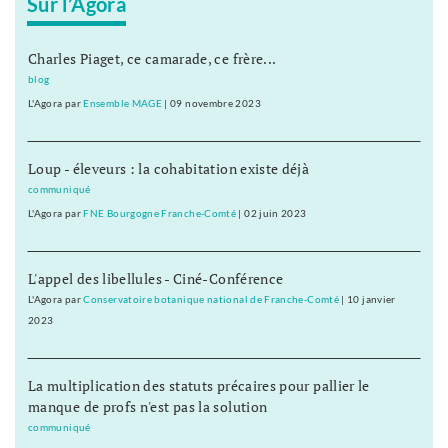
Sur l’Agora
Charles Piaget, ce camarade, ce frère...
blog
L'Agora
par
Ensemble MAGE
|
09 novembre 2023
Loup - éleveurs : la cohabitation existe déjà
communiqué
L'Agora
par
FNE Bourgogne Franche-Comté
|
02 juin 2023
L'appel des libellules - Ciné-Conférence
L'Agora
par
Conservatoire botanique national de Franche-Comté
|
10 janvier
2023
La multiplication des statuts précaires pour pallier le
manque de profs n'est pas la solution
communiqué