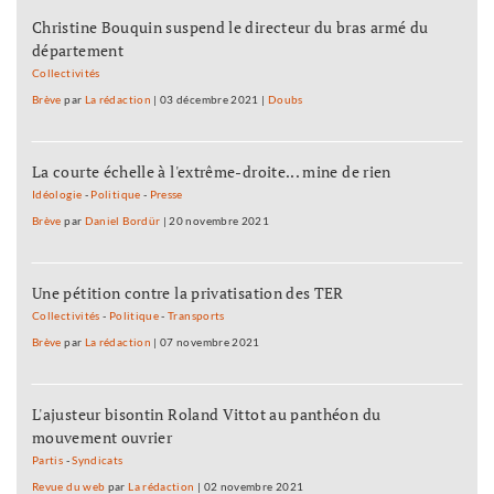
Christine Bouquin suspend le directeur du bras armé du
département
Collectivités
Brève
par
La rédaction
|
03 décembre 2021
|
Doubs
La courte échelle à l'extrême-droite... mine de rien
Idéologie
-
Politique
-
Presse
Brève
par
Daniel Bordür
|
20 novembre 2021
Une pétition contre la privatisation des TER
Collectivités
-
Politique
-
Transports
Brève
par
La rédaction
|
07 novembre 2021
L'ajusteur bisontin Roland Vittot au panthéon du
mouvement ouvrier
Partis
-
Syndicats
Revue du web
par
La rédaction
|
02 novembre 2021