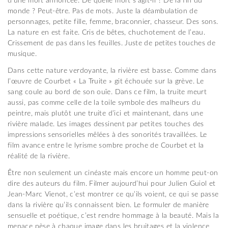
d’une mort annoncée. De quelle mort s’agit-il ? De la fin du
monde ? Peut-être. Pas de mots. Juste la déambulation de
personnages, petite fille, femme, braconnier, chasseur. Des sons.
La nature en est faite. Cris de bêtes, chuchotement de l’eau.
Crissement de pas dans les feuilles. Juste de petites touches de
musique.
Dans cette nature verdoyante, la rivière est basse. Comme dans
l’œuvre de Courbet « La Truite » git échouée sur la grève. Le
sang coule au bord de son ouïe. Dans ce film, la truite meurt
aussi, pas comme celle de la toile symbole des malheurs du
peintre, mais plutôt une truite d’ici et maintenant, dans une
rivière malade. Les images dessinent par petites touches des
impressions sensorielles mêlées à des sonorités travaillées. Le
film avance entre le lyrisme sombre proche de Courbet et la
réalité de la rivière.
Être non seulement un cinéaste mais encore un homme peut-on
dire des auteurs du film. Filmer aujourd’hui pour Julien Guiol et
Jean-Marc Vienot, c’est montrer ce qu’ils voient, ce qui se passe
dans la rivière qu’ils connaissent bien. Le formuler de manière
sensuelle et poétique, c’est rendre hommage à la beauté. Mais la
menace pèse à chaque image dans les bruitages et la violence