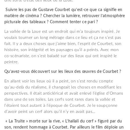
une sorte d’état des lieux de la Loue.
Suivre les pas de Gustave Courbet qu’est-ce que ca signifie en
matière de cinéma ? Chercher la lumière, retrouver l’atmosphère
picturale des tableaux ? Comment tenter ce pari ?
La vallée de la Loue est un endroit qui m’a toujours inspiré. Je
voulais tourner un long métrage dans ce lieu et ça ne s’est pas
fait. Il y a deux choses que j’aime bien, l’esprit de Courbet, son
histoire, son intégrité et les paysages qu’il a peints. Avec mon
co-scénariste, on s’est baladé sur des lieux qui ont inspiré le
peintre.
Qu’avez-vous découvert sur les lieux des œuvres de Courbet ?
En allant voir les lieux où il a peint, on s’est rendu compte
qu’au-delà du réalisme, il changeait les choses en modifiant les
perspectives. Il était anticlérical et avait enlevé l’église d’Ornans
dans une de ses toiles. Les cerfs sont rares dans la vallée et
l’étaient tout autant à l’époque de Courbet. Je le soupçonne
d’avoir peint un cerf alors qu’il n’y en avait pas…
« La Truite » morte sur la rive, « L’hallali du cerf » figuré par du
son, rendent hommage à Courbet. Par ailleurs le film déploie un