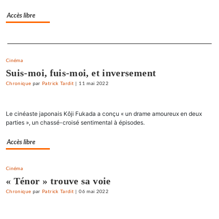
Accès libre
Separateur
Cinéma
Suis-moi, fuis-moi, et inversement
Chronique
par
Patrick Tardit
|
11 mai 2022
Le cinéaste japonais Kôji Fukada a conçu « un drame amoureux en deux
parties », un chassé-croisé sentimental à épisodes.
Accès libre
Cinéma
« Ténor » trouve sa voie
Chronique
par
Patrick Tardit
|
06 mai 2022