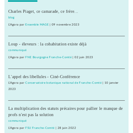
Charles Piaget, ce camarade, ce frère...
blog
L'Agora
par
Ensemble MAGE
|
09 novembre 2023
Loup - éleveurs : la cohabitation existe déjà
communiqué
L'Agora
par
FNE Bourgogne Franche-Comté
|
02 juin 2023
L'appel des libellules - Ciné-Conférence
L'Agora
par
Conservatoire botanique national de Franche-Comté
|
10 janvier
2023
La multiplication des statuts précaires pour pallier le manque de
profs n'est pas la solution
communiqué
L'Agora
par
FSU Franche-Comté
|
28 juin 2022