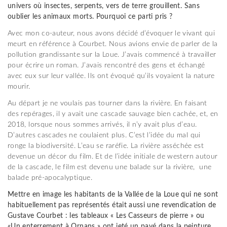
univers où insectes, serpents, vers de terre grouillent. Sans
oublier les animaux morts. Pourquoi ce parti pris ?
Avec mon co-auteur, nous avons décidé d’évoquer le vivant qui
meurt en référence à Courbet. Nous avions envie de parler de la
pollution grandissante sur la Loue. J’avais commencé à travailler
pour écrire un roman. J’avais rencontré des gens et échangé
avec eux sur leur vallée. Ils ont évoqué qu’ils voyaient la nature
mourir.
Au départ je ne voulais pas tourner dans la rivière. En faisant
des repérages, il y avait une cascade sauvage bien cachée, et, en
2018, lorsque nous sommes arrivés, il n’y avait plus d’eau.
D’autres cascades ne coulaient plus. C’est l’idée du mal qui
ronge la biodiversité. L’eau se raréfie. La rivière asséchée est
devenue un décor du film. Et de l’idée initiale de western autour
de la cascade, le film est devenu une balade sur la rivière, une
balade pré-apocalyptique.
Mettre en image les habitants de la Vallée de la Loue qui ne sont
habituellement pas représentés était aussi une revendication de
Gustave Courbet : les tableaux « Les Casseurs de pierre » ou
«Un enterrement à Ornans » ont jeté un pavé dans la peinture