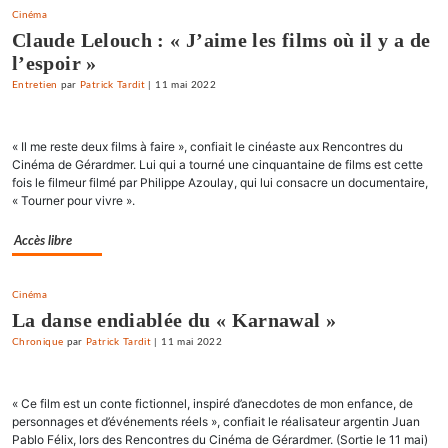
Cinéma
Claude Lelouch : « J’aime les films où il y a de
l’espoir »
Entretien
par
Patrick Tardit
|
11 mai 2022
« Il me reste deux films à faire », confiait le cinéaste aux Rencontres du
Cinéma de Gérardmer. Lui qui a tourné une cinquantaine de films est cette
fois le filmeur filmé par Philippe Azoulay, qui lui consacre un documentaire,
« Tourner pour vivre ».
Accès libre
Cinéma
La danse endiablée du « Karnawal »
Chronique
par
Patrick Tardit
|
11 mai 2022
« Ce film est un conte fictionnel, inspiré d’anecdotes de mon enfance, de
personnages et d’événements réels », confiait le réalisateur argentin Juan
Pablo Félix, lors des Rencontres du Cinéma de Gérardmer. (Sortie le 11 mai)