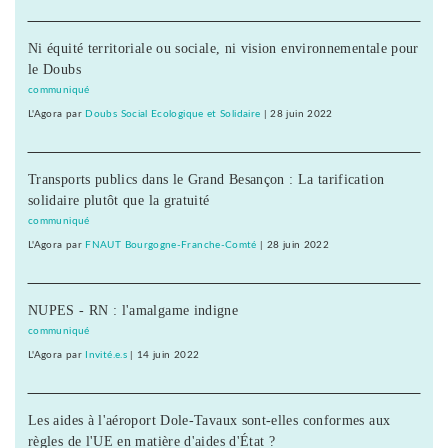
Ni équité territoriale ou sociale, ni vision environnementale pour
le Doubs
communiqué
L'Agora
par
Doubs Social Ecologique et Solidaire
|
28 juin 2022
Transports publics dans le Grand Besançon : La tarification
solidaire plutôt que la gratuité
communiqué
L'Agora
par
FNAUT Bourgogne-Franche-Comté
|
28 juin 2022
NUPES - RN : l'amalgame indigne
communiqué
L'Agora
par
Invité.e.s
|
14 juin 2022
Les aides à l'aéroport Dole-Tavaux sont-elles conformes aux
règles de l'UE en matière d'aides d'État ?