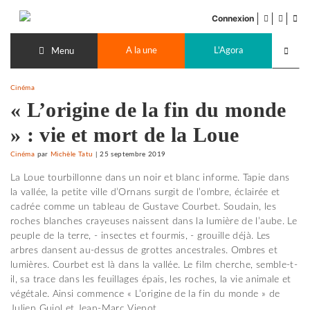
Accéder
facebook
twitter
Flu
au
Connexion
de
contenu
Recherch
pub
A la une
L'Agora
lancer
Menu
Cinéma
« L’origine de la fin du monde
» : vie et mort de la Loue
Cinéma
par
Michèle Tatu
|
25 septembre 2019
La Loue tourbillonne dans un noir et blanc informe. Tapie dans
la vallée, la petite ville d’Ornans surgit de l’ombre, éclairée et
cadrée comme un tableau de Gustave Courbet. Soudain, les
roches blanches crayeuses naissent dans la lumière de l’aube. Le
peuple de la terre, - insectes et fourmis, - grouille déjà. Les
arbres dansent au-dessus de grottes ancestrales. Ombres et
lumières. Courbet est là dans la vallée. Le film cherche, semble-t-
il, sa trace dans les feuillages épais, les roches, la vie animale et
végétale. Ainsi commence « L’origine de la fin du monde » de
Julien Guiol et Jean-Marc Vienot.