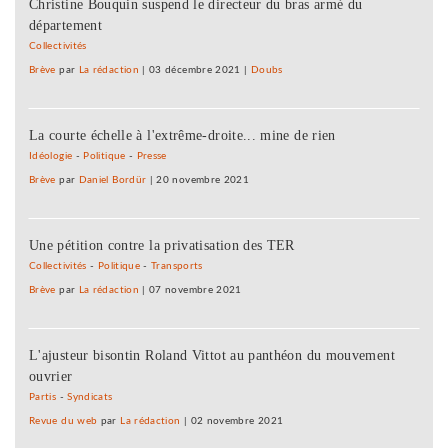
Christine Bouquin suspend le directeur du bras armé du
département
Collectivités
Brève
par
La rédaction
|
03 décembre 2021
|
Doubs
La courte échelle à l'extrême-droite... mine de rien
Idéologie
-
Politique
-
Presse
Brève
par
Daniel Bordür
|
20 novembre 2021
Une pétition contre la privatisation des TER
Collectivités
-
Politique
-
Transports
Brève
par
La rédaction
|
07 novembre 2021
L'ajusteur bisontin Roland Vittot au panthéon du mouvement
ouvrier
Partis
-
Syndicats
Revue du web
par
La rédaction
|
02 novembre 2021