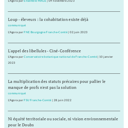
L'Agora
par
Ensemble MAGE
|
09 novembre 2023
Loup - éleveurs : la cohabitation existe déjà
communiqué
L'Agora
par
FNE Bourgogne Franche-Comté
|
02 juin 2023
L'appel des libellules - Ciné-Conférence
L'Agora
par
Conservatoire botanique national de Franche-Comté
|
10 janvier
2023
La multiplication des statuts précaires pour pallier le
manque de profs n'est pas la solution
communiqué
L'Agora
par
FSU Franche-Comté
|
28 juin 2022
Ni équité territoriale ou sociale, ni vision environnementale
pour le Doubs