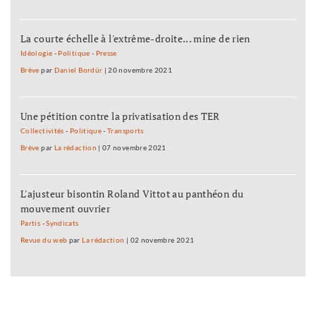
La courte échelle à l'extrême-droite... mine de rien
Idéologie
-
Politique
-
Presse
Brève
par
Daniel Bordür
|
20 novembre 2021
Une pétition contre la privatisation des TER
Collectivités
-
Politique
-
Transports
Brève
par
La rédaction
|
07 novembre 2021
L'ajusteur bisontin Roland Vittot au panthéon du
mouvement ouvrier
Partis
-
Syndicats
Revue du web
par
La rédaction
|
02 novembre 2021