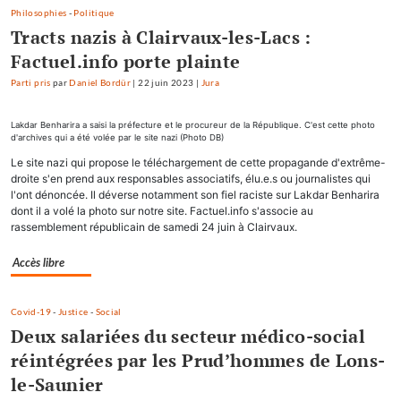
Philosophies
-
Politique
Tracts nazis à Clairvaux-les-Lacs :
Factuel.info porte plainte
Parti pris
par
Daniel Bordür
|
22 juin 2023
|
Jura
Lakdar Benharira a saisi la préfecture et le procureur de la République. C'est cette photo
d'archives qui a été volée par le site nazi (Photo DB)
Le site nazi qui propose le téléchargement de cette propagande d'extrême-
droite s'en prend aux responsables associatifs, élu.e.s ou journalistes qui
l'ont dénoncée. Il déverse notamment son fiel raciste sur Lakdar Benharira
dont il a volé la photo sur notre site. Factuel.info s'associe au
rassemblement républicain de samedi 24 juin à Clairvaux.
Accès libre
Covid-19
-
Justice
-
Social
Deux salariées du secteur médico-social
réintégrées par les Prud’hommes de Lons-
le-Saunier