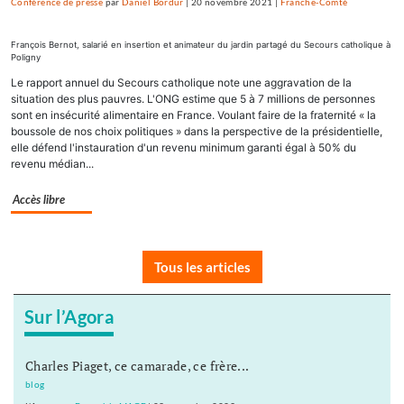
Conférence de presse
par
Daniel Bordür
|
20 novembre 2021
|
Franche-Comté
François Bernot, salarié en insertion et animateur du jardin partagé du Secours catholique à
Poligny
Le rapport annuel du Secours catholique note une aggravation de la
situation des plus pauvres. L'ONG estime que 5 à 7 millions de personnes
sont en insécurité alimentaire en France. Voulant faire de la fraternité « la
boussole de nos choix politiques » dans la perspective de la présidentielle,
elle défend l'instauration d'un revenu minimum garanti égal à 50% du
revenu médian...
Accès libre
Tous les articles
Sur l’Agora
Charles Piaget, ce camarade, ce frère...
blog