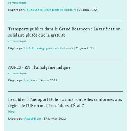
communiqué
L'Agora
par
Doubs Social Ecologique et Solidaire
|
28 juin 2022
Transports publics dans le Grand Besançon : La tarification
solidaire plutôt que la gratuité
communiqué
L'Agora
par
FNAUT Bourgogne-Franche-Comté
|
28 juin 2022
NUPES - RN : l'amalgame indigne
communiqué
L'Agora
par
Invité.e.s
|
14 juin 2022
Les aides à l'aéroport Dole-Tavaux sont-elles conformes aux
règles de l'UE en matière d'aides d'État ?
blog
L'Agora
par
Pascal Blain
|
17 janvier 2022