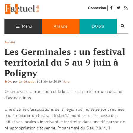
Accéder
facebook
twitter
Flu
au
Connexion
de
contenu
pub
Recherch
lance
Menu
A la une
L'Agora
Société
Les Germinales : un festival
territorial du 5 au 9 juin à
Poligny
Brève
par
La rédaction
|
19 février 2019
|
Jura
Orienté vers la transition et le local, il est porté par une dizaine
d'associations.
Une dizaine d'associations de la région polinoise se sont réunies
pour préparer un festival destiné à montrer « la richesse des
initiatives locales » inscrivant le territoire dans une démarche de
ré-appropriation citoyenne. Programmé du 5 au 9 juin, il