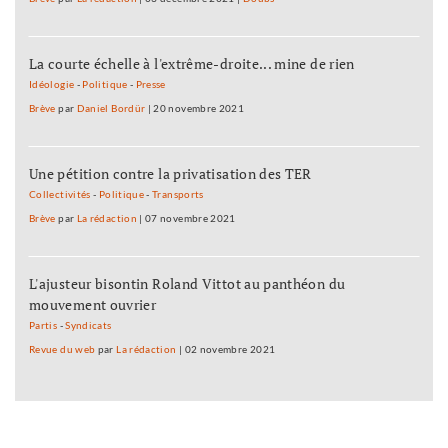
La courte échelle à l'extrême-droite... mine de rien
Idéologie
-
Politique
-
Presse
Brève
par
Daniel Bordür
|
20 novembre 2021
Une pétition contre la privatisation des TER
Collectivités
-
Politique
-
Transports
Brève
par
La rédaction
|
07 novembre 2021
L'ajusteur bisontin Roland Vittot au panthéon du
mouvement ouvrier
Partis
-
Syndicats
Revue du web
par
La rédaction
|
02 novembre 2021