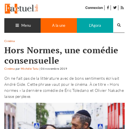
Accéder
facebook
twitter
Flu
au
Connexion
de
contenu
pub
Recherch
lance
Menu
A la une
L'Agora
Cinéma
Hors Normes, une comédie
consensuelle
Cinéma
par
Michèle Tatu
|
06 novembre 2019
On ne fait pas de la littérature avec de bons sentiments écrivait
André Gide. Cette phrase vaut pour le cinéma. À ce titre « Hors
normes » la dernière comédie de Éric Toledano et Olivier Nakache
laisse perplexe.