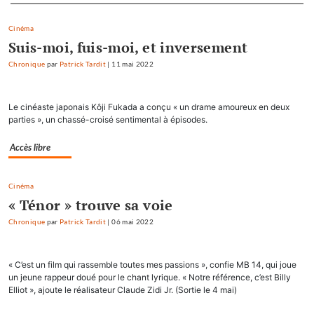
Separateur
Cinéma
Suis-moi, fuis-moi, et inversement
Chronique
par
Patrick Tardit
|
11 mai 2022
Le cinéaste japonais Kôji Fukada a conçu « un drame amoureux en deux
parties », un chassé-croisé sentimental à épisodes.
Accès libre
Cinéma
« Ténor » trouve sa voie
Chronique
par
Patrick Tardit
|
06 mai 2022
« C’est un film qui rassemble toutes mes passions », confie MB 14, qui joue
un jeune rappeur doué pour le chant lyrique. « Notre référence, c’est Billy
Elliot », ajoute le réalisateur Claude Zidi Jr. (Sortie le 4 mai)