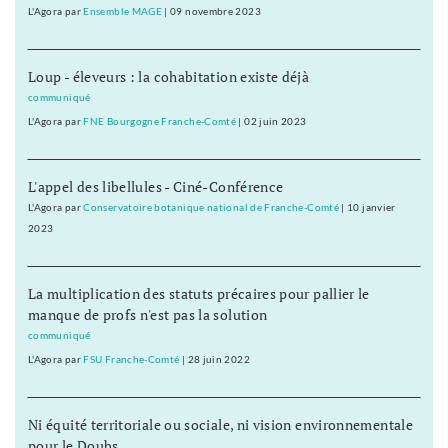
L'Agora
par
Ensemble MAGE
|
09 novembre 2023
Loup - éleveurs : la cohabitation existe déjà
communiqué
L'Agora
par
FNE Bourgogne Franche-Comté
|
02 juin 2023
L'appel des libellules - Ciné-Conférence
L'Agora
par
Conservatoire botanique national de Franche-Comté
|
10 janvier
2023
La multiplication des statuts précaires pour pallier le
manque de profs n'est pas la solution
communiqué
L'Agora
par
FSU Franche-Comté
|
28 juin 2022
Ni équité territoriale ou sociale, ni vision environnementale
pour le Doubs