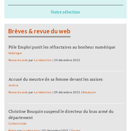
Notre sélection
Brèves & revue du web
Pôle Emploi punit les réfractaires au bonheur numérique
Idéologie
Revue du web
par
La rédaction
|
24 décembre 2021
Accusé du meurtre de sa femme devant les assises
Justice
Revue du web
par
La rédaction
|
09 décembre 2021
|
Besançon
Christine Bouquin suspend le directeur du bras armé du
département
Collectivités
Brève
par
La rédaction
|
03 décembre 2021
|
Doubs