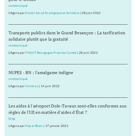
communiqué
L'Agora
par
Doubs Social Ecologique et Solidaire
|
28 juin 2022
Transports publics dans le Grand Besançon : La tarification
solidaire plutôt que la gratuité
communiqué
L'Agora
par
FNAUT Bourgogne-Franche-Comté
|
28 juin 2022
NUPES - RN : l'amalgame indigne
communiqué
L'Agora
par
Invité.e.s
|
14 juin 2022
Les aides à l'aéroport Dole-Tavaux sont-elles conformes aux
règles de l'UE en matière d'aides d'État ?
blog
L'Agora
par
Pascal Blain
|
17 janvier 2022