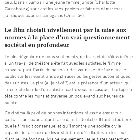
peu. Dans « Samba » une jeune femme juriste (Charlotte
Gainsbourg) soutient les sans-papiers et fait des démarches
juridiques pour un Sénégalais (Omar Sy).
Le film choisit nivellement par la mise aux
normes à la place d’un vrai questionnement
sociétal en profondeur
Le film dégouline de bons sentiments, de bises et de câlins (même
si un travail de théâtre a été fait avec les autistes, le film ne
convainc pas). Facile de balancer des vannes et de faire rire le
public sur les répétitions de phrases ou les gestes automatiques
des autistes. Le pire (ai-je rêvé ?) est la présence d’un acteur qui
interprète le rôle d’un autiste : caché sous un casque, il se tape la
tête contre les murs et traverse un boulevard aux heures de
pointe.
Ce cinéma-là pavé de bonnes intentions réussit à émouvoir
parfois, sans pour autant faire dans la dentelle. Il faut à tout prix
que le film soit consensuel et qu’il montre une société civile
capable de faire ce que les institutions défaillantes ou les lieux
d’accueil ne font pas. Malheureusement, les autistes restent en