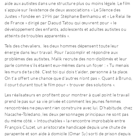
aide aux autistes dans une structure plus ou moins légale. Le film
s’appuie sur l’existence de deux associations « Le Silence des
Justes » fondée en 1996 par Stéphane Benhamou et « Le Relai Ile
de France » dirigé par Daoud Tatou qui œuvrent pour « le
développement des enfants, adolescents et adultes autistes ou
atteints de troubles apparentés ».
Tels des chevaliers, les deux hommes dépensent toute leur
énergie dans leur travail. Pour l’accomplir et répondre aux
problèmes des autistes, Malik recrute des non-diplômés et leur
parle comme s’ils étaient eux-mêmes dans un foyer : « Tu menais
les murs de ta cité. C’est toi qui dois t’aider, personne à ta place.
On t’a offert une chance que d’autres n’ont pas ». Quant à Bruno,
il court durant tout le film pour « trouver des solutions ».
Les réalisateurs en profitent pour montrer à quel point le travail
prend le pas sur sa vie privée et comment les jeunes femmes
rencontrées ne peuvent rien construire avec lui. D’habitude, chez
Nacache-Toledano, les deux personnages principaux ne sont pas
du même côté. « Intouchables » la rencontre improbable entre
François Cluzet, un aristocrate handicapé depuis une chute de
parapente et son aide à domicile (Omar Sy) sorti de prison depuis