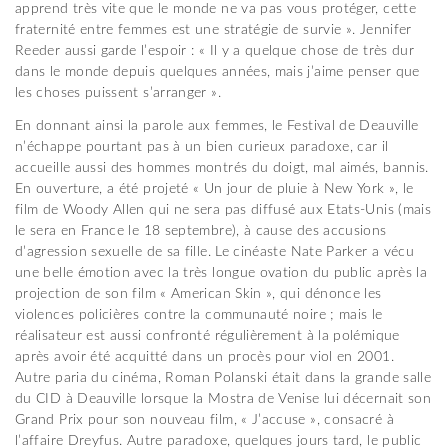
apprend très vite que le monde ne va pas vous protéger, cette
fraternité entre femmes est une stratégie de survie ». Jennifer
Reeder aussi garde l’espoir : « Il y a quelque chose de très dur
dans le monde depuis quelques années, mais j’aime penser que
les choses puissent s’arranger ».
En donnant ainsi la parole aux femmes, le Festival de Deauville
n’échappe pourtant pas à un bien curieux paradoxe, car il
accueille aussi des hommes montrés du doigt, mal aimés, bannis.
En ouverture, a été projeté « Un jour de pluie à New York », le
film de Woody Allen qui ne sera pas diffusé aux Etats-Unis (mais
le sera en France le 18 septembre), à cause des accusions
d’agression sexuelle de sa fille. Le cinéaste Nate Parker a vécu
une belle émotion avec la très longue ovation du public après la
projection de son film « American Skin », qui dénonce les
violences policières contre la communauté noire ; mais le
réalisateur est aussi confronté régulièrement à la polémique
après avoir été acquitté dans un procès pour viol en 2001.
Autre paria du cinéma, Roman Polanski était dans la grande salle
du CID à Deauville lorsque la Mostra de Venise lui décernait son
Grand Prix pour son nouveau film, « J’accuse », consacré à
l’affaire Dreyfus. Autre paradoxe, quelques jours tard, le public