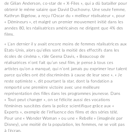
de Gilian Anderson, co-star de « X-Files », qui a dû batailler pour
obtenir le même salaire que David Duchovny. Une seule femme,
Kathryn Bigelow, a reçu l’Oscar du « meilleur réalisateur », pour
« Démineurs », et malgré un premier mouvement initié dans les
années 80, les réalisatrices américaines ne dirigent que 4% des
films.
« L’an dernier il y avait encore moins de femmes réalisatrices aux
Etats-Unis, alors qu’elles sont la moitié des effectifs dans les
écoles de cinéma », râle Geena Davis, « Beaucoup de
réalisatrices n’ont fait qu’un seul film, je pense à tous ces
artistes qu’on a manqué, qui n’ont jamais pu exprimer leur talent
parce qu’elles ont été discriminées à cause de leur sexe ». « Je
reste optimiste », dit pourtant la star, dont la fondation a
remporté une première victoire avec une meilleure
représentation des filles dans les programmes jeunesse. Dans
« Tout peut changer », on se félicite aussi des vocations
féminines suscitées dans la police scientifique grâce aux «
Experts », exemple de l’influence des films et des séries télé.
Pour une « Wonder Woman » ou une « Rebelle » (imaginée par
Disney), une moitié de la population, les femmes, ne se voit pas
à l’écran.