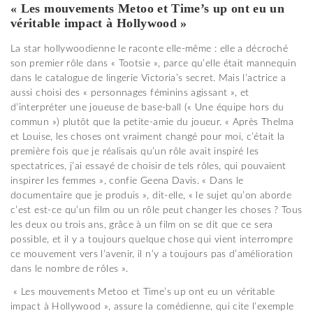
« Les mouvements Metoo et Time’s up ont eu un
véritable impact à Hollywood »
La star hollywoodienne le raconte elle-même : elle a décroché
son premier rôle dans « Tootsie », parce qu’elle était mannequin
dans le catalogue de lingerie Victoria’s secret. Mais l’actrice a
aussi choisi des « personnages féminins agissant », et
d’interpréter une joueuse de base-ball (« Une équipe hors du
commun ») plutôt que la petite-amie du joueur. « Après Thelma
et Louise, les choses ont vraiment changé pour moi, c’était la
première fois que je réalisais qu’un rôle avait inspiré les
spectatrices, j’ai essayé de choisir de tels rôles, qui pouvaient
inspirer les femmes », confie Geena Davis. « Dans le
documentaire que je produis », dit-elle, « le sujet qu’on aborde
c’est est-ce qu’un film ou un rôle peut changer les choses ? Tous
les deux ou trois ans, grâce à un film on se dit que ce sera
possible, et il y a toujours quelque chose qui vient interrompre
ce mouvement vers l’avenir, il n’y a toujours pas d’amélioration
dans le nombre de rôles ».
« Les mouvements Metoo et Time’s up ont eu un véritable
impact à Hollywood », assure la comédienne, qui cite l’exemple