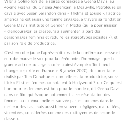
Valeria Golino lors de la soirée consacrée à Geena Davis, au
45ème Festival du Cinéma Américain, à Deauville. Pétroleuse en
cavale avec Susan Sarandon dans « Thelma et Louise », l’actrice
américaine est aussi une femme engagée, à travers sa fondation
Geena Davis Institute of Gender in Media (qui a pour mission
« d’encourager les créateurs à augmenter la part des
personnages féminins et réduire les stéréotypes sexistes »), et
par son rôle de productrice.
C’est en robe jaune l’après-midi lors de la conférence presse et
en robe mauve le soir pour la cérémonie d’hommage, que la
grande actrice au large sourire a ainsi évoqué « Tout peut
changer » (sortie en France le 8 janvier 2020), documentaire
réalisé par Tom Donahue et dont elle est la productrice, sous-
titré « Et si les femmes comptaient à Hollywood ? ». « Ce qui est
bon pour les femmes est bon pour le monde », dit Geena Davis
dans ce film qui évoque notamment la représentation des
femmes au cinéma : belle et sauvée par les hommes dans le
meilleur des cas, mais aussi bien souvent négligées, maltraitées,
violentées, considérées comme des « citoyennes de seconde
classe ».