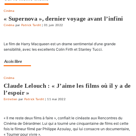
Cinéma
« Supernova », dernier voyage avant l’infini
Cinéma
par
Patrick Tardit
|
01 juin 2022
Le film de Harry Macqueen est un drame sentimental d’une grande
sensibilité, avec les excellents Colin Firth et Stanley Tucci.
Accès libre
Cinéma
Claude Lelouch : « J’aime les films où il y a de
l’espoir »
Entretien
par
Patrick Tardit
|
11 mai 2022
« Il me reste deux films à faire », confiait le cinéaste aux Rencontres du
Cinéma de Gérardmer. Lui qui a tourné une cinquantaine de films est cette
fois le filmeur filmé par Philippe Azoulay, qui lui consacre un documentaire,
« Tourner pour vivre ».