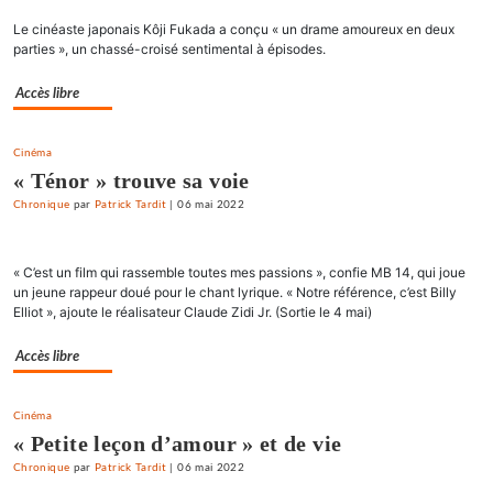
Le cinéaste japonais Kôji Fukada a conçu « un drame amoureux en deux
parties », un chassé-croisé sentimental à épisodes.
Accès libre
Cinéma
« Ténor » trouve sa voie
Chronique
par
Patrick Tardit
|
06 mai 2022
« C’est un film qui rassemble toutes mes passions », confie MB 14, qui joue
un jeune rappeur doué pour le chant lyrique. « Notre référence, c’est Billy
Elliot », ajoute le réalisateur Claude Zidi Jr. (Sortie le 4 mai)
Accès libre
Cinéma
« Petite leçon d’amour » et de vie
Chronique
par
Patrick Tardit
|
06 mai 2022