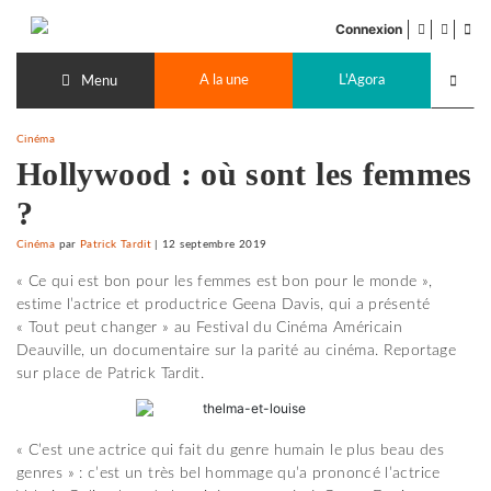
Accéder
facebook
twitter
Flu
au
Connexion
de
contenu
Recherch
pub
A la une
L'Agora
lancer
Menu
Cinéma
Hollywood : où sont les femmes
?
Cinéma
par
Patrick Tardit
|
12 septembre 2019
« Ce qui est bon pour les femmes est bon pour le monde »,
estime l’actrice et productrice Geena Davis, qui a présenté
« Tout peut changer » au Festival du Cinéma Américain
Deauville, un documentaire sur la parité au cinéma. Reportage
sur place de Patrick Tardit.
« C’est une actrice qui fait du genre humain le plus beau des
genres » : c’est un très bel hommage qu’a prononcé l’actrice