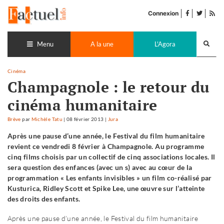
Accéder
facebook
twitter
Flu
au
Connexion
de
contenu
pub
Recherch
lance
Menu
A la une
L'Agora
Cinéma
Champagnole : le retour du
cinéma humanitaire
Brève
par
Michèle Tatu
|
08 février 2013
|
Jura
Après une pause d’une année, le Festival du film humanitaire
revient ce vendredi 8 février à Champagnole. Au programme
cinq films choisis par un collectif de cinq associations locales. Il
sera question des enfances (avec un s) avec au cœur de la
programmation « Les enfants invisibles » un film co-réalisé par
Kusturica, Ridley Scott et Spike Lee, une œuvre sur l’atteinte
des droits des enfants.
Après une pause d’une année, le Festival du film humanitaire