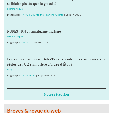
solidaire plutôt que la gratuité
communiqué
L'Agora
par
FNAUT Bourgogne-Franche-Comté
|
28 juin 2022
NUPES - RN : l'amalgame indigne
communiqué
L'Agora
par
Invité.e.s
|
14 juin 2022
Les aides à l'aéroport Dole-Tavaux sont-elles conformes aux
règles de l'UE en matière d'aides d'État ?
blog
L'Agora
par
Pascal Blain
|
17 janvier 2022
Notre sélection
Brèves & revue du web