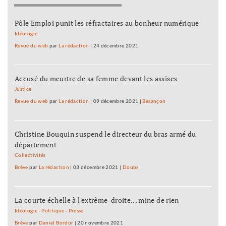
Pôle Emploi punit les réfractaires au bonheur numérique
Idéologie
Revue du web
par
La rédaction
|
24 décembre 2021
Accusé du meurtre de sa femme devant les assises
Justice
Revue du web
par
La rédaction
|
09 décembre 2021
|
Besançon
Christine Bouquin suspend le directeur du bras armé du
département
Collectivités
Brève
par
La rédaction
|
03 décembre 2021
|
Doubs
La courte échelle à l'extrême-droite... mine de rien
Idéologie
-
Politique
-
Presse
Brève
par
Daniel Bordür
|
20 novembre 2021