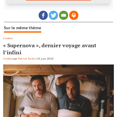
Sur le même thème
Cinéma
« Supernova », dernier voyage avant
l’infini
Cinéma
par
Patrick Tardit
|
01 juin 2022