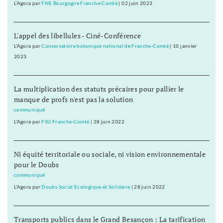
L'Agora
par
FNE Bourgogne Franche-Comté
|
02 juin 2023
L'appel des libellules - Ciné-Conférence
L'Agora
par
Conservatoire botanique national de Franche-Comté
|
10 janvier
2023
La multiplication des statuts précaires pour pallier le
manque de profs n'est pas la solution
communiqué
L'Agora
par
FSU Franche-Comté
|
28 juin 2022
Ni équité territoriale ou sociale, ni vision environnementale
pour le Doubs
communiqué
L'Agora
par
Doubs Social Ecologique et Solidaire
|
28 juin 2022
Transports publics dans le Grand Besançon : La tarification