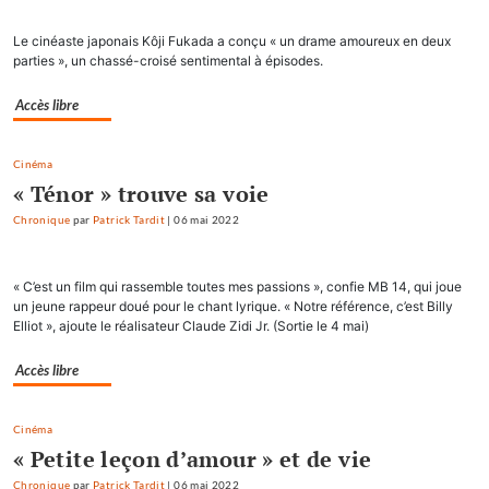
Le cinéaste japonais Kôji Fukada a conçu « un drame amoureux en deux
parties », un chassé-croisé sentimental à épisodes.
Accès libre
Cinéma
« Ténor » trouve sa voie
Chronique
par
Patrick Tardit
|
06 mai 2022
« C’est un film qui rassemble toutes mes passions », confie MB 14, qui joue
un jeune rappeur doué pour le chant lyrique. « Notre référence, c’est Billy
Elliot », ajoute le réalisateur Claude Zidi Jr. (Sortie le 4 mai)
Accès libre
Cinéma
« Petite leçon d’amour » et de vie
Chronique
par
Patrick Tardit
|
06 mai 2022