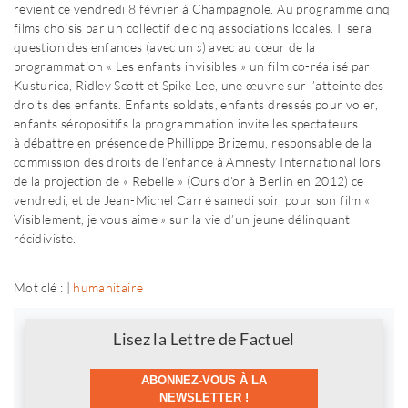
revient ce vendredi 8 février à Champagnole. Au programme cinq
films choisis par un collectif de cinq associations locales. Il sera
question des enfances (avec un
s
) avec au cœur de la
programmation « Les enfants invisibles » un film co-réalisé par
Kusturica, Ridley Scott et Spike Lee, une œuvre sur l’atteinte des
droits des enfants. Enfants soldats, enfants dressés pour voler,
enfants séropositifs la programmation invite les spectateurs
à débattre en présence de Phillippe Brizemu, responsable de la
commission des droits de l’enfance à Amnesty International lors
de la projection de « Rebelle » (Ours d’or à Berlin en 2012) ce
vendredi, et de Jean-Michel Carré samedi soir, pour son film «
Visiblement, je vous aime » sur la vie d’un jeune délinquant
récidiviste.
Mot clé : |
humanitaire
Newsletter
Lisez la Lettre de Factuel
ABONNEZ-VOUS À LA
NEWSLETTER !