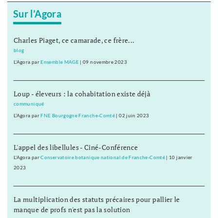
Sur l’Agora
Charles Piaget, ce camarade, ce frère...
blog
L'Agora
par
Ensemble MAGE
|
09 novembre 2023
Loup - éleveurs : la cohabitation existe déjà
communiqué
L'Agora
par
FNE Bourgogne Franche-Comté
|
02 juin 2023
L'appel des libellules - Ciné-Conférence
L'Agora
par
Conservatoire botanique national de Franche-Comté
|
10 janvier
2023
La multiplication des statuts précaires pour pallier le
manque de profs n'est pas la solution