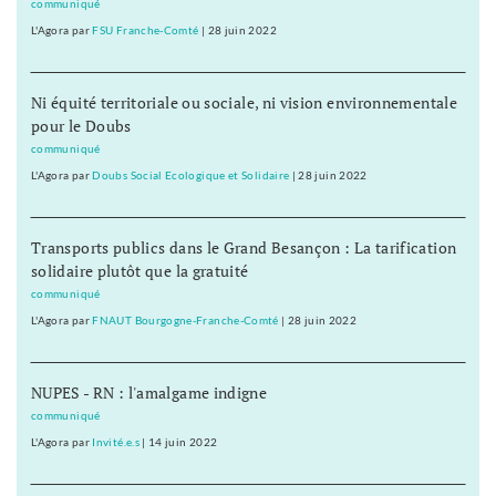
communiqué
L'Agora
par
FSU Franche-Comté
|
28 juin 2022
Ni équité territoriale ou sociale, ni vision environnementale
pour le Doubs
communiqué
L'Agora
par
Doubs Social Ecologique et Solidaire
|
28 juin 2022
Transports publics dans le Grand Besançon : La tarification
solidaire plutôt que la gratuité
communiqué
L'Agora
par
FNAUT Bourgogne-Franche-Comté
|
28 juin 2022
NUPES - RN : l'amalgame indigne
communiqué
L'Agora
par
Invité.e.s
|
14 juin 2022