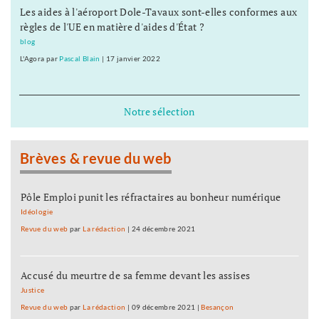
Les aides à l'aéroport Dole-Tavaux sont-elles conformes aux
règles de l'UE en matière d'aides d'État ?
blog
L'Agora
par
Pascal Blain
|
17 janvier 2022
Notre sélection
Brèves & revue du web
Pôle Emploi punit les réfractaires au bonheur numérique
Idéologie
Revue du web
par
La rédaction
|
24 décembre 2021
Accusé du meurtre de sa femme devant les assises
Justice
Revue du web
par
La rédaction
|
09 décembre 2021
|
Besançon