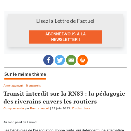
Newsletter
Lisez la Lettre de Factuel
ABONNEZ-VOUS À LA
NEWSLETTER !
Sur le même thème
Aménagement
-
Transports
Transit interdit sur la RN83 : la pédagogie
des riverains envers les routiers
Compte-rendu
par
Bonne route !
|
23 juin 2023
|
Doubs
|
Jura
Au rond point de Larnod
Les bénévoles de l'association Bonne route, qui défendent une alternative