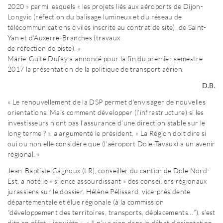
2020 » parmi lesquels « les projets liés aux aéroports de Dijon-
Longvic (réfection du balisage lumineux et du réseau de
télécommunications civiles inscrite au contrat de site), de Saint-
Yan et d’Auxerre-Branches (travaux
de réfection de piste). »
Marie-Guite Dufay a annoncé pour la fin du premier semestre
2017 la présentation de la politique de transport aérien.
D.B.
« Le renouvellement de la DSP permet d’envisager de nouvelles
orientations. Mais comment développer (l’infrastructure) si les
investisseurs n’ont pas l’assurance d’une direction stable sur le
long terme ? », a argumenté le président. « La Région doit dire si
oui ou non elle considère que (l’aéroport Dole-Tavaux) a un avenir
régional. »
Jean-Baptiste Gagnoux (LR), conseiller du canton de Dole Nord-
Est, a noté le « silence assourdissant » des conseillers régionaux
jurassiens sur le dossier. Hélène Pélissard, vice-présidente
départementale et élue régionale (à la commission
“développement des territoires, transports, déplacements…”), s’est
dite en effet « inquiète ». « Il n’y a rien dans le débat d’orientation