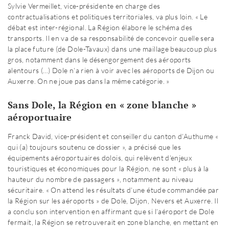
Sylvie Vermeillet, vice-présidente en charge des
contractualisations et politiques territoriales, va plus loin. « Le
débat est inter-régional. La Région élabore le schéma des
transports. Il en va de sa responsabilité de concevoir quelle sera
la place future (de Dole-Tavaux) dans une maillage beaucoup plus
gros, notamment dans le désengorgement des aéroports
alentours (…) Dole n’a rien à voir avec les aéroports de Dijon ou
Auxerre. On ne joue pas dans la même catégorie. »
Sans Dole, la Région en « zone blanche »
aéroportuaire
Franck David, vice-président et conseiller du canton d’Authume «
qui (a) toujours soutenu ce dossier », a précisé que les
équipements aéroportuaires dolois, qui relèvent d’enjeux
touristiques et économiques pour la Région, ne sont « plus à la
hauteur du nombre de passagers », notamment au niveau
sécuritaire. « On attend les résultats d’une étude commandée par
la Région sur les aéroports » de Dole, Dijon, Nevers et Auxerre. Il
a conclu son intervention en affirmant que si l’aéroport de Dole
fermait, la Région se retrouverait en zone blanche, en mettant en