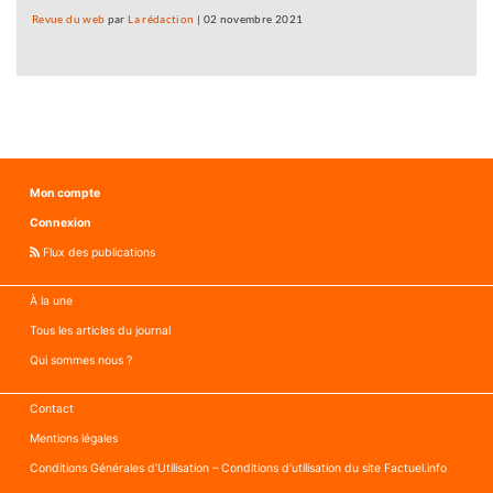
Revue du web
par
La rédaction
|
02 novembre 2021
Mon compte
Connexion
Flux des publications
À la une
Tous les articles du journal
Qui sommes nous ?
Contact
Mentions légales
Conditions Générales d’Utilisation – Conditions d’utilisation du site Factuel.info