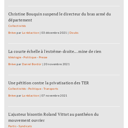
Christine Bouquin suspend le directeur du bras armé du
département
Collectivités
Brève
par
La rédaction
|
03 décembre 2021
|
Doubs
La courte échelle à l'extrême-droite... mine de rien
Idéologie
-
Politique
-
Presse
Brève
par
Daniel Bordür
|
20 novembre 2021
Une pétition contre la privatisation des TER
Collectivités
-
Politique
-
Transports
Brève
par
La rédaction
|
07 novembre 2021
L'ajusteur bisontin Roland Vittot au panthéon du
mouvement ouvrier
Partis
-
Syndicats