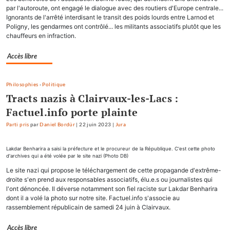
par l'autoroute, ont engagé le dialogue avec des routiers d'Europe centrale...
Ignorants de l'arrêté interdisant le transit des poids lourds entre Larnod et
Poligny, les gendarmes ont contrôlé... les militants associatifs plutôt que les
chauffeurs en infraction.
Accès libre
Philosophies
-
Politique
Tracts nazis à Clairvaux-les-Lacs :
Factuel.info porte plainte
Parti pris
par
Daniel Bordür
|
22 juin 2023
|
Jura
Lakdar Benharira a saisi la préfecture et le procureur de la République. C'est cette photo
d'archives qui a été volée par le site nazi (Photo DB)
Le site nazi qui propose le téléchargement de cette propagande d'extrême-
droite s'en prend aux responsables associatifs, élu.e.s ou journalistes qui
l'ont dénoncée. Il déverse notamment son fiel raciste sur Lakdar Benharira
dont il a volé la photo sur notre site. Factuel.info s'associe au
rassemblement républicain de samedi 24 juin à Clairvaux.
Accès libre