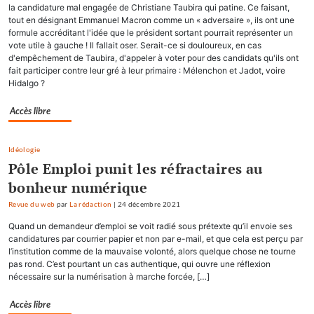
la candidature mal engagée de Christiane Taubira qui patine. Ce faisant,
tout en désignant Emmanuel Macron comme un « adversaire », ils ont une
formule accréditant l'idée que le président sortant pourrait représenter un
vote utile à gauche ! Il fallait oser. Serait-ce si douloureux, en cas
d'empêchement de Taubira, d'appeler à voter pour des candidats qu'ils ont
fait participer contre leur gré à leur primaire : Mélenchon et Jadot, voire
Hidalgo ?
Accès libre
Idéologie
Pôle Emploi punit les réfractaires au
bonheur numérique
Revue du web
par
La rédaction
|
24 décembre 2021
Quand un demandeur d’emploi se voit radié sous prétexte qu’il envoie ses
candidatures par courrier papier et non par e-mail, et que cela est perçu par
l’institution comme de la mauvaise volonté, alors quelque chose ne tourne
pas rond. C’est pourtant un cas authentique, qui ouvre une réflexion
nécessaire sur la numérisation à marche forcée, […]
Accès libre