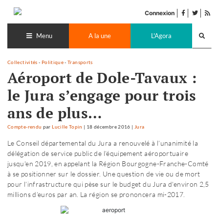
Accéder
facebook
twitter
Flu
au
Connexion
de
contenu
Recherch
pub
lance
Menu
A la une
L'Agora
Collectivités
-
Politique
-
Transports
Aéroport de Dole-Tavaux :
le Jura s’engage pour trois
ans de plus…
Compte-rendu
par
Lucille Topin
|
18 décembre 2016
|
Jura
Le Conseil départemental du Jura a renouvelé à l’unanimité la
délégation de service public de l’équipement aéroportuaire
jusqu'en 2019, en appelant la Région Bourgogne-Franche-Comté
à se positionner sur le dossier. Une question de vie ou de mort
pour l’infrastructure qui pèse sur le budget du Jura d'environ 2,5
millions d’euros par an. La région se prononcera mi-2017.