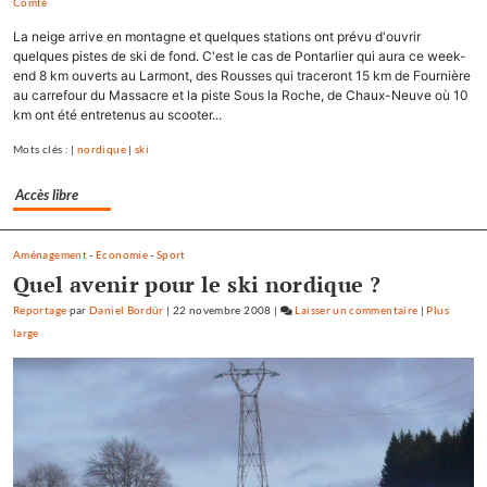
Comté
Tous
les
La neige arrive en montagne et quelques stations ont prévu d'ouvrir
accompagnateurs
quelques pistes de ski de fond. C'est le cas de Pontarlier qui aura ce week-
en
end 8 km ouverts au Larmont, des Rousses qui traceront 15 km de Fournière
au carrefour du Massacre et la piste Sous la Roche, de Chaux-Neuve où 10
montagne
km ont été entretenus au scooter...
seront
formés
Mots clés : |
nordique
|
ski
à
Prémanon
Accès libre
Aménagement
-
Economie
-
Sport
Quel avenir pour le ski nordique ?
Reportage
par
Daniel Bordür
|
22 novembre 2008
|
Laisser un commentaire
on
|
Plus
large
Tous
les
accompagnat
en
montagne
seront
formés