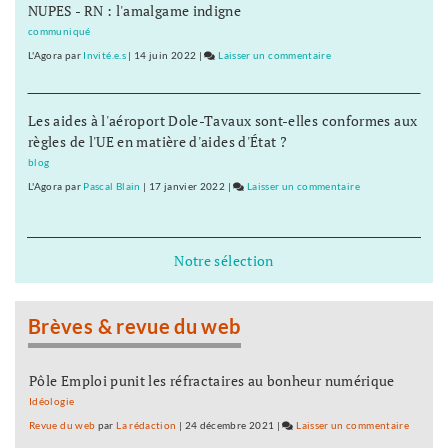
NUPES - RN : l'amalgame indigne
accompagnateurs
en
communiqué
montagne
L'Agora
par
Invité.e.s
|
14 juin 2022
|
Laisser un commentaire
on
seront
Tous
formés
les
à
Les aides à l'aéroport Dole-Tavaux sont-elles conformes aux
accompagnateurs
Prémanon
règles de l'UE en matière d'aides d'État ?
en
montagne
blog
seront
L'Agora
par
Pascal Blain
|
17 janvier 2022
|
Laisser un commentaire
on
formés
Tous
à
les
Prémanon
accompagnateurs
Notre sélection
en
montagne
seront
Brèves & revue du web
formés
à
Prémanon
Pôle Emploi punit les réfractaires au bonheur numérique
Idéologie
Revue du web
par
La rédaction
|
24 décembre 2021
|
Laisser un commentaire
on
Tous