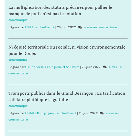
les
La multiplication des statuts précaires pour pallier le
à
accompagnateurs
manque de profs n'est pas la solution
Prémanon
en
montagne
communiqué
seront
L'Agora
par
FSU Franche-Comté
|
28 juin 2022
|
Laisser un commentaire
on
formés
Tous
à
les
Prémanon
Ni équité territoriale ou sociale, ni vision environnementale
accompagnat
pour le Doubs
en
montagne
communiqué
seront
L'Agora
par
Doubs Social Ecologique et Solidaire
|
28 juin 2022
|
Laisser un
formés
commentaire
on
à
Tous
Prémanon
les
Transports publics dans le Grand Besançon : La tarification
accompagnateurs
solidaire plutôt que la gratuité
en
montagne
communiqué
seront
L'Agora
par
FNAUT Bourgogne-Franche-Comté
|
28 juin 2022
|
Laisser un
formés
commentaire
on
à
Tous
Prémanon
les