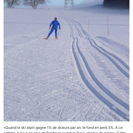
à
Prémanon
«Quand le ski alpin gagne 1% de skieurs par an, le fond en perd 3%. A ce
rythme, il n'y aura plus de fondeurs avant qu'il n'y ait plus de neige». Cette