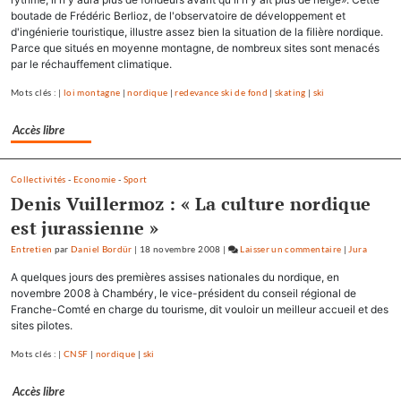
boutade de Frédéric Berlioz, de l'observatoire de développement et
d'ingénierie touristique, illustre assez bien la situation de la filière nordique.
Parce que situés en moyenne montagne, de nombreux sites sont menacés
par le réchauffement climatique.
Mots clés : |
loi montagne
|
nordique
|
redevance ski de fond
|
skating
|
ski
Accès libre
Collectivités
-
Economie
-
Sport
Denis Vuillermoz : « La culture nordique
est jurassienne »
Entretien
par
Daniel Bordür
|
18 novembre 2008
|
Laisser un commentaire
on
|
Jura
Tous
A quelques jours des premières assises nationales du nordique, en
les
novembre 2008 à Chambéry, le vice-président du conseil régional de
accompagnat
Franche-Comté en charge du tourisme, dit vouloir un meilleur accueil et des
sites pilotes.
en
montagne
Mots clés : |
CNSF
|
nordique
|
ski
seront
formés
Accès libre
à