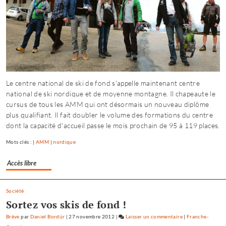
Prémanon
Le centre national de ski de fond s'appelle maintenant centre
national de ski nordique et de moyenne montagne. Il chapeaute le
cursus de tous les AMM qui ont désormais un nouveau diplôme
plus qualifiant. Il fait doubler le volume des formations du centre
dont la capacité d'accueil passe le mois prochain de 95 à 119 places.
Mots clés : |
AMM
|
nordique
Accès libre
Société
Sortez vos skis de fond !
Brève
par
Daniel Bordür
|
27 novembre 2012
|
Laisser un commentaire
on
|
Franche-