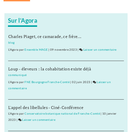
Prémanon
Sur l’Agora
Charles Piaget, ce camarade, ce frère...
blog
L'Agora
par
Ensemble MAGE
|
09 novembre 2023
|
Laisser un commentaire
on
Tous
les
Loup - éleveurs : la cohabitation existe déjà
accompagn
en
communiqué
montagne
L'Agora
par
FNE Bourgogne Franche-Comté
|
02 juin 2023
|
Laisser un
seront
commentaire
on
formés
Tous
à
les
Prémanon
L'appel des libellules - Ciné-Conférence
accompagnateurs
en
L'Agora
par
Conservatoire botanique national de Franche-Comté
|
10 janvier
montagne
2023
|
Laisser un commentaire
on
seront
Tous
formés