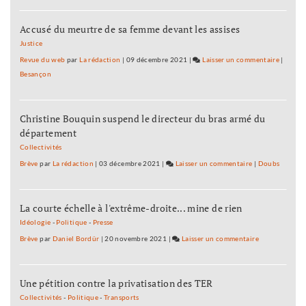
les
Accusé du meurtre de sa femme devant les assises
accomp
en
Justice
montag
Revue du web
par
La rédaction
|
09 décembre 2021
|
Laisser un commentaire
on
|
seront
Besançon
Tous
formés
les
à
accomp
Préman
Christine Bouquin suspend le directeur du bras armé du
en
département
montag
seront
Collectivités
formés
Brève
par
La rédaction
|
03 décembre 2021
|
Laisser un commentaire
on
|
Doubs
à
Tous
Préman
les
La courte échelle à l'extrême-droite... mine de rien
accompagnateu
en
Idéologie
-
Politique
-
Presse
montagne
Brève
par
Daniel Bordür
|
20 novembre 2021
|
Laisser un commentaire
on
seront
Tous
formés
les
à
Une pétition contre la privatisation des TER
accompagnate
Prémanon
en
Collectivités
-
Politique
-
Transports