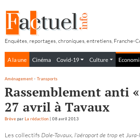
Accéder
au
contenu
Enquêtes, reportages, chroniques, entretiens, Franche-
A la une
Cinéma
Covid-19
Culture
Economi
Aménagement
-
Transports
Rassemblement anti « 
27 avril à Tavaux
Brève
par
La rédaction
|
08 avril 2013
Les collectifs
Dole-Tavaux, l'aéroport de trop
et
Jura-