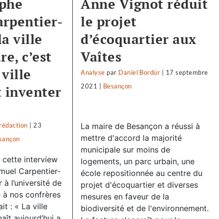
aphe
Anne Vignot réduit
rpentier-
le projet
la ville
d’écoquartier aux
re, c’est
Vaîtes
ville
Analyse
par
Daniel Bordür
|
17 septembre
2021
|
Besançon
t inventer
rédaction
|
23
La maire de Besançon a réussi à
mettre d'accord la majorité
sançon
municipale sur moins de
 cette interview
logements, un parc urbain, une
uel Carpentier-
école repositionnée au centre du
 à l’université de
projet d'écoquartier et diverses
à nos confrères
mesures en faveur de la
t : « La ville
biodiversité et de l'environnement.
naît aujourd’hui a