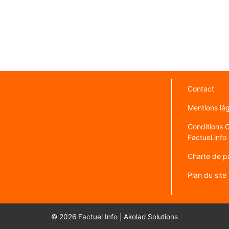
Contact
Mentions lé
Conditions Gé
Factuel.info
Charte de pa
Plan du site
© 2026
Factuel Info
|
Akolad Solutions