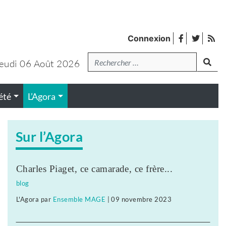
facebook
twitter
Fl
Connexion
de
Recherche
lanc
pub
eudi 06 Août 2026
été
L’Agora
Sur l’Agora
Charles Piaget, ce camarade, ce frère...
blog
L'Agora
par
Ensemble MAGE
|
09 novembre 2023