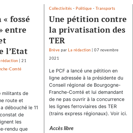
Collectivités
-
Politique
-
Transports
 « fossé
Une pétition contre
» entre
la privatisation des
et
TER
e l’Etat
Brève
par
La rédaction
|
07 novembre
2021
 rédaction
|
21
nche-Comté
Le PCF a lancé une pétition en
ligne adressée à la présidente du
Conseil régional de Bourgogne-
Franche-Comté et lui demandant
 militants de
de ne pas ouvrir à la concurrence
ne route et
les lignes ferroviaires des TER
t a débouché le 11
(trains express régionaux). Voir ici.
constat de
ignent les
te-rendu que
Accès libre