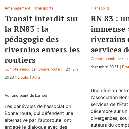
Aménagement
-
Transports
Transports
Transit interdit sur
RN 83 : un
la RN83 : la
immense 
pédagogie des
riverains 
riverains envers les
services d
routiers
Compte-rendu
par
La
décembre 2021
|
Fra
Compte-rendu
par
Bonne route !
|
23 juin
2023
|
Doubs
|
Jura
Une réunion entre
Au rond point de Larnod
l'association Bon
services de l'Eta
Les bénévoles de l'association
décembre sur un 
Bonne route, qui défendent une
divergences, soul
alternative par l'autoroute, ont
auteurs du comp
engagé le dialogue avec des