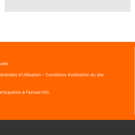
gales
nérales d’Utilisation – Conditions d’utilisation du site
rticipation à Factuel Info