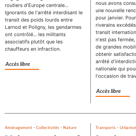
nous avons consu
routiers d'Europe centrale...
une nouvelle renc
Ignorants de l'arrêté interdisant le
pour janvier. Pour
transit des poids lourds entre
riverains excédés 
Larnod et Poligny, les gendarmes
transit internation
ont contrôlé... les militants
n'est pas fermée,
associatifs plutôt que les
de grandes mobil
chauffeurs en infraction.
obtenir satisfacti
arrêté d'interdict
Accès libre
nationale qui pour
l'occasion de tra
Accès libre
Separateur
Aménagement
-
Collectivités
-
Nature
Transports
-
Urbanis