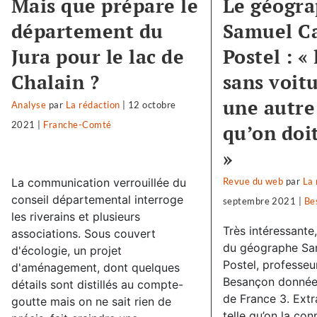
Mais que prépare le
Le géogr
département du
Samuel Ca
Jura pour le lac de
Postel : « 
Chalain ?
sans voitu
une autre 
Analyse
par
La rédaction
|
12 octobre
2021
|
Franche-Comté
qu’on doi
»
La communication verrouillée du
Revue du web
par
La 
conseil départemental interroge
septembre 2021
|
Be
les riverains et plusieurs
Très intéressante,
associations. Sous couvert
du géographe Sam
d'écologie, un projet
Postel, professeur
d'aménagement, dont quelques
Besançon donnée 
détails sont distillés au compte-
de France 3. Extrai
goutte mais on ne sait rien de
telle qu’on la con