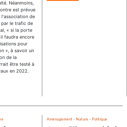
lté. Néanmoins,
ontre est prévue
 l'association de
par le trafic de
al, « si la porte
 il faudra encore
isations pour
on », à savoir un
ion de la
rait être testé à
vaux en 2022.
me
Aménagement
-
Nature
-
Politique