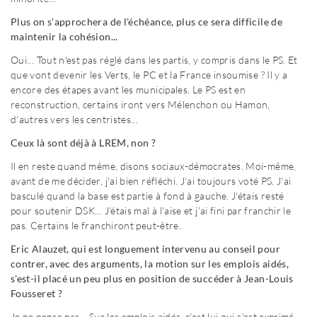
Plus on s'approchera de l'échéance, plus ce sera difficile de
maintenir la cohésion...
Oui... Tout n'est pas réglé dans les partis, y compris dans le PS. Et
que vont devenir les Verts, le PC et la France insoumise ? Il y a
encore des étapes avant les municipales. Le PS est en
reconstruction, certains iront vers Mélenchon ou Hamon,
d'autres vers les centristes...
Ceux là sont déjà à LREM, non ?
Il en reste quand même, disons sociaux-démocrates. Moi-même,
avant de me décider, j'ai bien réfléchi. J'ai toujours voté PS. J'ai
basculé quand la base est partie à fond à gauche. J'étais resté
pour soutenir DSK... J'étais mal à l'aise et j'ai fini par franchir le
pas. Certains le franchiront peut-être.
Eric Alauzet, qui est longuement intervenu au conseil pour
contrer, avec des arguments, la motion sur les emplois aidés,
s'est-il placé un peu plus en position de succéder à Jean-Louis
Fousseret ?
Je ne pense pas... Sur les emplois aidés, c'est lui qui s'est exprimé,