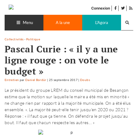
Accéder
facebook
twitter
Flu
au
Connexion
de
contenu
Recherch
pub
lance
Menu
A la une
L'Agora
Collectivités
-
Politique
Pascal Curie : « il y a une
ligne rouge : on vote le
budget »
Entretien
par
Daniel Bordür
|
25 septembre 2017
|
Doubs
Le président du groupe LREM du conseil municipal de Besançon
estime que la motion sur laquelle le maire a été mis en minorité «
ne change rien par rapport à la majorité municipale. On a été élus
ensemble. ». La majorité peut-elle tenir jusqu'en 2020 ou 2021 ?
Réponse : « il faut que ça tienne. On défendra le projet jusqu'au
bout. Il faut que chacun respecte les autres... »