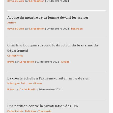
Revue du web
par
La rédaction
|
24 décembre 2021
Accusé du meurtre de sa femme devant les assises
Justice
Revue du web
par
La rédaction
|
09 décembre 2021
|
Besançon
Christine Bouquin suspend le directeur du bras armé du
département
Collectivités
Brève
par
La rédaction
|
03 décembre 2021
|
Doubs
La courte échelle à l'extrême-droite... mine de rien
Idéologie
-
Politique
-
Presse
Brève
par
Daniel Bordür
|
20 novembre 2021
Une pétition contre la privatisation des TER
Collectivités
-
Politique
-
Transports