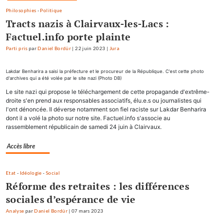
Philosophies
-
Politique
Tracts nazis à Clairvaux-les-Lacs :
Factuel.info porte plainte
Parti pris
par
Daniel Bordür
|
22 juin 2023
|
Jura
Lakdar Benharira a saisi la préfecture et le procureur de la République. C'est cette photo
d'archives qui a été volée par le site nazi (Photo DB)
Le site nazi qui propose le téléchargement de cette propagande d'extrême-
droite s'en prend aux responsables associatifs, élu.e.s ou journalistes qui
l'ont dénoncée. Il déverse notamment son fiel raciste sur Lakdar Benharira
dont il a volé la photo sur notre site. Factuel.info s'associe au
rassemblement républicain de samedi 24 juin à Clairvaux.
Accès libre
Etat
-
Idéologie
-
Social
Réforme des retraites : les différences
sociales d’espérance de vie
Analyse
par
Daniel Bordür
|
07 mars 2023