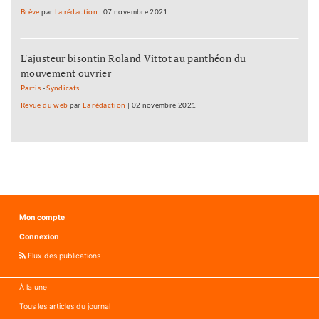
Brève
par
La rédaction
|
07 novembre 2021
L'ajusteur bisontin Roland Vittot au panthéon du
mouvement ouvrier
Partis
-
Syndicats
Revue du web
par
La rédaction
|
02 novembre 2021
Mon compte
Connexion
Flux des publications
À la une
Tous les articles du journal