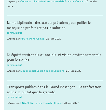
L'Agora
par
Conservatoire botanique national de Franche-Comté
|
10 janvier
2023
La multiplication des statuts précaires pour pallier le
manque de profs n'est pas la solution
communiqué
L'Agora
par
FSU Franche-Comté
|
28 juin 2022
Ni équité territoriale ou sociale, ni vision environnementale
pour le Doubs
communiqué
L'Agora
par
Doubs Social Ecologique et Solidaire
|
28 juin 2022
Transports publics dans le Grand Besançon : La tarification
solidaire plutôt que la gratuité
communiqué
L'Agora
par
FNAUT Bourgogne-Franche-Comté
|
28 juin 2022