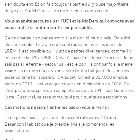
s'en doutaient. Et on fait toujours partie du groupe majoritaire
dirigé par Abdel Ghezali, on ne le remet pas en cause.
Vous avez été secourus par l'UDI et le MoDem qui ont voté avec
vous contre la motion sur les emplois aidés...
Ça ne change rien par rapport à la majorité municipale. On a été
élus ensemble. Il n'y a pas de contradiction avec les idées de
LREM. Il est possible qu'il y ait de petites divergences, comme il y
en a entre les PS et PCF... Cela n'a pas d'incidence énorme... Je ne
sais pas si le terme « secourus » est le bon, ils ont parfois la même
vision. La motion n'a pas une vision tout à fait juste des emplois
aidés comme l'a rappelé Eric Alauzet. On est à 317.000 emplois
aidés en 2017, il est vrai que ce sera en diminution en 2018. Ce
n'est pas une suppression complète, ce qu'a dit Philippe Gonon est
juste. C'est vrai, ce sera compliqué pour quelques associations.
Ces motions ne signifient-elles pas
on vous surveille
?
Je ne pense pas... Il y a aussi deux contrats aidés à Grand
Besançon Habitat que je préside. Mais je comprends les
associations.