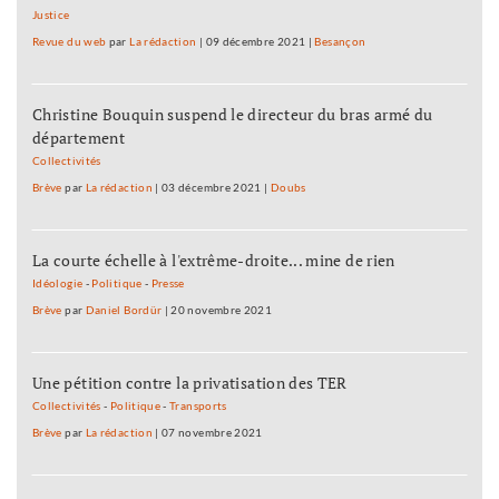
Justice
Revue du web
par
La rédaction
|
09 décembre 2021
|
Besançon
Christine Bouquin suspend le directeur du bras armé du
département
Collectivités
Brève
par
La rédaction
|
03 décembre 2021
|
Doubs
La courte échelle à l'extrême-droite... mine de rien
Idéologie
-
Politique
-
Presse
Brève
par
Daniel Bordür
|
20 novembre 2021
Une pétition contre la privatisation des TER
Collectivités
-
Politique
-
Transports
Brève
par
La rédaction
|
07 novembre 2021