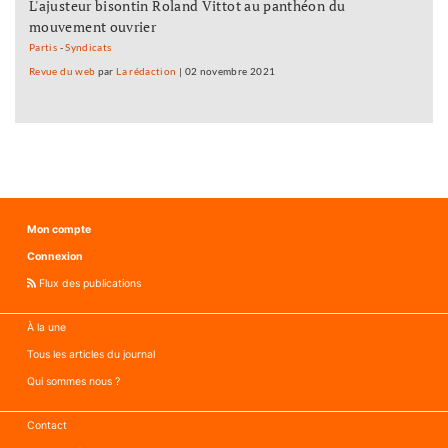
L'ajusteur bisontin Roland Vittot au panthéon du
mouvement ouvrier
Partis
-
Syndicats
Revue du web
par
La rédaction
|
02 novembre 2021
Mon compte
Connexion
Flux des publications
À la une
Tous les articles du journal
Qui sommes nous ?
Contact