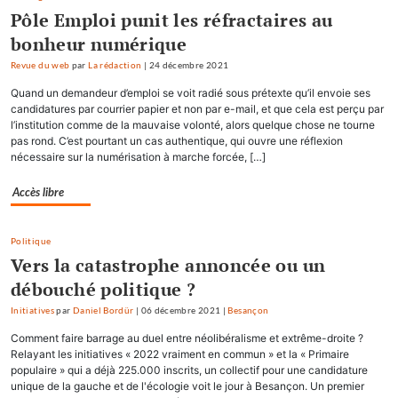
Pôle Emploi punit les réfractaires au
bonheur numérique
Revue du web
par
La rédaction
|
24 décembre 2021
Quand un demandeur d’emploi se voit radié sous prétexte qu’il envoie ses
candidatures par courrier papier et non par e-mail, et que cela est perçu par
l’institution comme de la mauvaise volonté, alors quelque chose ne tourne
pas rond. C’est pourtant un cas authentique, qui ouvre une réflexion
nécessaire sur la numérisation à marche forcée, […]
Accès libre
Politique
Vers la catastrophe annoncée ou un
débouché politique ?
Initiatives
par
Daniel Bordür
|
06 décembre 2021
|
Besançon
Comment faire barrage au duel entre néolibéralisme et extrême-droite ?
Relayant les initiatives « 2022 vraiment en commun » et la « Primaire
populaire » qui a déjà 225.000 inscrits, un collectif pour une candidature
unique de la gauche et de l'écologie voit le jour à Besançon. Un premier