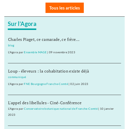
Tous les articles
Sur l’Agora
Charles Piaget, ce camarade, ce frère...
blog
L'Agora
par
Ensemble MAGE
|
09 novembre 2023
Loup - éleveurs : la cohabitation existe déjà
communiqué
L'Agora
par
FNE Bourgogne Franche-Comté
|
02 juin 2023
L'appel des libellules - Ciné-Conférence
L'Agora
par
Conservatoire botanique national de Franche-Comté
|
10 janvier
2023