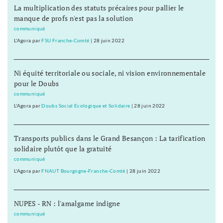
La multiplication des statuts précaires pour pallier le
manque de profs n'est pas la solution
communiqué
L'Agora
par
FSU Franche-Comté
|
28 juin 2022
Ni équité territoriale ou sociale, ni vision environnementale
pour le Doubs
communiqué
L'Agora
par
Doubs Social Ecologique et Solidaire
|
28 juin 2022
Transports publics dans le Grand Besançon : La tarification
solidaire plutôt que la gratuité
communiqué
L'Agora
par
FNAUT Bourgogne-Franche-Comté
|
28 juin 2022
NUPES - RN : l'amalgame indigne
communiqué