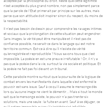
acceptée par la philosophie du droit. Reste que cette légitimité
n'est acceptée du plus grand nombre, non pas simplement parce
que la parole de l'Etat primerait par principe sur les autres, mais
parce que son attitude doit inspirer sinon du respect, du moins de
la respectabilité.
Il n'est pas besoin de dessin pour comprendre les ravages intimes
et sociaux que la prolongation de cette situation peut engendrer.
Sans images, la vérité peut être manipulée et il n'est pas de
confiance possible, ne serait-ce dans le langage qui est notre
territoire commun. Est-ce à dire qu'il n'existe de vérité
qu'enregistrée et reproductible ? Nous savons tous que c'est
impossible. La poésie en est une preuve irréfutable ! Or, il n'y a
pas que la poésie dans la vie, surtout la vie sociale et politique. Et
la poésie ne fait pas foi devant un tribunal.
Cette parabole montre surtout que la poursuite de la logique de
combat envers les manifestants dans laquelle s'est enfermé le
pouvoir est sans issue. Sauf à ce qu'il assume le mensonge dès
lors qu'aucune image ne vient le démentir… Mais si tout le monde
sait que le mensonge existe, le pouvoir n'a pas trente-six
solutions, mais une seule : la fuite en avant. Sauf à se déjuger, ce
qu'il estime impossible puisqu'il s'est théorisé infaillible.