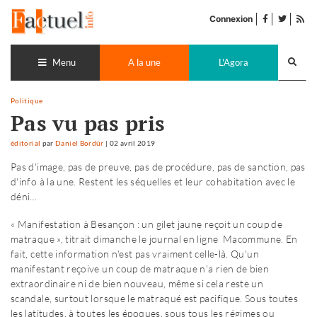
Accéder
facebook
twitter
Flu
au
Connexion
de
contenu
pub
Recherch
lance
Menu
A la une
L'Agora
Politique
Pas vu pas pris
éditorial
par
Daniel Bordür
|
02 avril 2019
Pas d'image, pas de preuve, pas de procédure, pas de sanction, pas
d'info à la une. Restent les séquelles et leur cohabitation avec le
déni…
« Manifestation à Besançon : un gilet jaune reçoit un coup de
matraque », titrait dimanche le journal en ligne Macommune. En
fait, cette information n'est pas vraiment celle-là. Qu'un
manifestant reçoive un coup de matraque n'a rien de bien
extraordinaire ni de bien nouveau, même si cela reste un
scandale, surtout lorsque le matraqué est pacifique. Sous toutes
les latitudes, à toutes les époques, sous tous les régimes ou