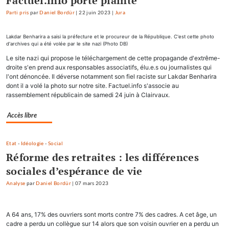
Factuel.info porte plainte
Parti pris
par
Daniel Bordür
|
22 juin 2023
|
Jura
Lakdar Benharira a saisi la préfecture et le procureur de la République. C'est cette photo
d'archives qui a été volée par le site nazi (Photo DB)
Le site nazi qui propose le téléchargement de cette propagande d'extrême-
droite s'en prend aux responsables associatifs, élu.e.s ou journalistes qui
l'ont dénoncée. Il déverse notamment son fiel raciste sur Lakdar Benharira
dont il a volé la photo sur notre site. Factuel.info s'associe au
rassemblement républicain de samedi 24 juin à Clairvaux.
Accès libre
Etat
-
Idéologie
-
Social
Réforme des retraites : les différences
sociales d’espérance de vie
Analyse
par
Daniel Bordür
|
07 mars 2023
A 64 ans, 17% des ouvriers sont morts contre 7% des cadres. A cet âge, un
cadre a perdu un collègue sur 14 alors que son voisin ouvrier en a perdu un