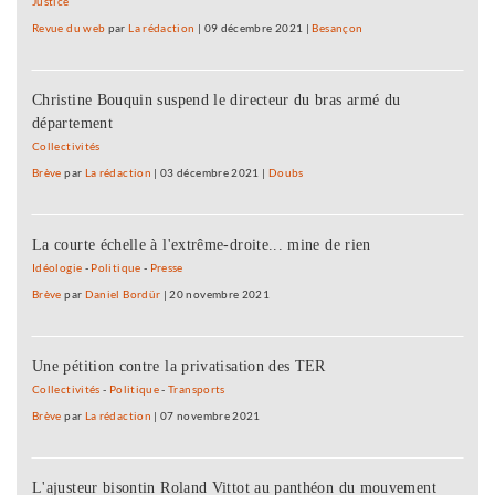
Justice
Revue du web
par
La rédaction
|
09 décembre 2021
|
Besançon
Christine Bouquin suspend le directeur du bras armé du
département
Collectivités
Brève
par
La rédaction
|
03 décembre 2021
|
Doubs
La courte échelle à l'extrême-droite... mine de rien
Idéologie
-
Politique
-
Presse
Brève
par
Daniel Bordür
|
20 novembre 2021
Une pétition contre la privatisation des TER
Collectivités
-
Politique
-
Transports
Brève
par
La rédaction
|
07 novembre 2021
L'ajusteur bisontin Roland Vittot au panthéon du mouvement