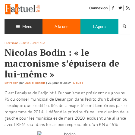
Accéder
facebook
twitter
Flu
au
Connexion
de
contenu
pub
Recherch
lance
Menu
A la une
L'Agora
Elections
-
Partis
-
Politique
Nicolas Bodin : « le
macronisme s’épuisera de
lui-même »
Entretien
par
Daniel Bordür
|
21 janvier 2019
|
Doubs
C'est l'analyse de l'adjoint à l'urbanisme et président du groupe
PS du conseil municipal de Besançon dans l'édito d'un bulletin où
il explique que les difficultés de la majorité sont tempérées par le
programme de 2014. Il défend le principe d'une liste d'union de la
gauche pour les municipales de mars 2020, excluant une alliance
avec LREM sauf dans le cas bien improbable d'un RN à 45%...