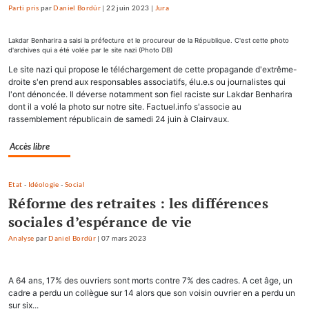
Parti pris
par
Daniel Bordür
|
22 juin 2023
|
Jura
Lakdar Benharira a saisi la préfecture et le procureur de la République. C'est cette photo
d'archives qui a été volée par le site nazi (Photo DB)
Le site nazi qui propose le téléchargement de cette propagande d'extrême-
droite s'en prend aux responsables associatifs, élu.e.s ou journalistes qui
l'ont dénoncée. Il déverse notamment son fiel raciste sur Lakdar Benharira
dont il a volé la photo sur notre site. Factuel.info s'associe au
rassemblement républicain de samedi 24 juin à Clairvaux.
Accès libre
Etat
-
Idéologie
-
Social
Réforme des retraites : les différences
sociales d’espérance de vie
Analyse
par
Daniel Bordür
|
07 mars 2023
A 64 ans, 17% des ouvriers sont morts contre 7% des cadres. A cet âge, un
cadre a perdu un collègue sur 14 alors que son voisin ouvrier en a perdu un
sur six...