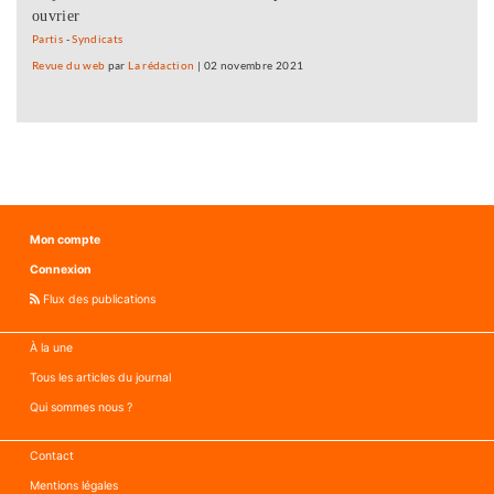
ouvrier
Partis
-
Syndicats
Revue du web
par
La rédaction
|
02 novembre 2021
Mon compte
Connexion
Flux des publications
À la une
Tous les articles du journal
Qui sommes nous ?
Contact
Mentions légales