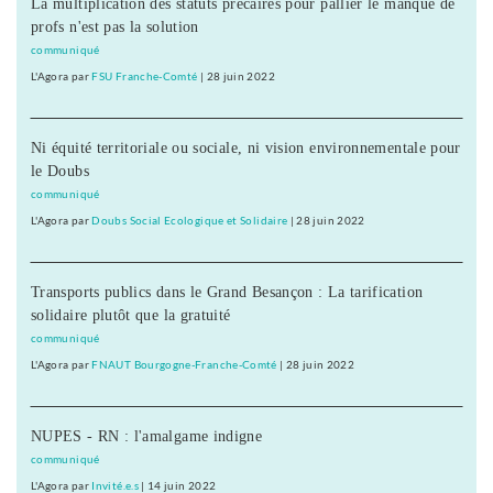
La multiplication des statuts précaires pour pallier le manque de
profs n'est pas la solution
communiqué
L'Agora
par
FSU Franche-Comté
|
28 juin 2022
Ni équité territoriale ou sociale, ni vision environnementale pour
le Doubs
communiqué
L'Agora
par
Doubs Social Ecologique et Solidaire
|
28 juin 2022
Transports publics dans le Grand Besançon : La tarification
solidaire plutôt que la gratuité
communiqué
L'Agora
par
FNAUT Bourgogne-Franche-Comté
|
28 juin 2022
NUPES - RN : l'amalgame indigne
communiqué
L'Agora
par
Invité.e.s
|
14 juin 2022