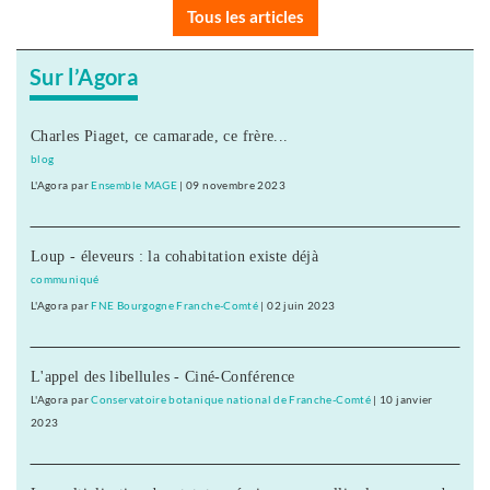
Tous les articles
Sur l’Agora
Charles Piaget, ce camarade, ce frère...
blog
L'Agora
par
Ensemble MAGE
|
09 novembre 2023
Loup - éleveurs : la cohabitation existe déjà
communiqué
L'Agora
par
FNE Bourgogne Franche-Comté
|
02 juin 2023
L'appel des libellules - Ciné-Conférence
L'Agora
par
Conservatoire botanique national de Franche-Comté
|
10 janvier
2023