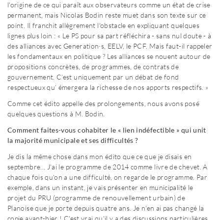
l'origine de ce qui paraît aux observateurs comme un état de crise
permanent, mais Nicolas Bodin reste muet dans son texte sur ce
point. Il franchit allègrement l'obstacle en expliquant quelques
lignes plus loin : « Le PS pour sa part réfléchira - sans nul doute - à
des alliances avec Generation·s, EELV, le PCF. Mais faut-il rappeler
les fondamentaux en politique ? Les alliances se nouent autour de
propositions concrètes, de programmes, de contrats de
gouvernement. C’est uniquement par un débat de fond
respectueux qu’ émergera la richesse de nos apports respectifs. »
Comme cet édito appelle des prolongements, nous avons posé
quelques questions à M. Bodin.
Comment faites-vous cohabiter le « lien indéfectible » qui unit
la majorité municipale et ses difficultés ?
Je dis la même chose dans mon édito que ce que je disais en
septembre... J'ai le programme de 2014 comme livre de chevet. A
chaque fois qu'on a une difficulté, on regarde le programme. Par
exemple, dans un instant, je vais présenter en municipalité le
projet du PRU (programme de renouvellement urbain) de
Planoise que je porte depuis quatre ans. Je n'en ai pas changé la
copie avant-hier ! C'est vrai qu'il y a des discussions particulières