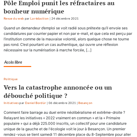
Pôle Emploi punit les réfractaires au
bonheur numérique
Revue du web
par
La rédaction
|
24 décembre 2021
Quand un demandeur d’emploi se voit radié sous prétexte qu’il envoie ses
candidatures par courrier papier et non par e-mail, et que cela est perçu par
l’institution comme de la mauvaise volonté, alors quelque chose ne tourne
pas rond. C’est pourtant un cas authentique, qui ouvre une réflexion
nécessaire sur la numérisation à marche forcée, […]
Accès libre
Politique
Vers la catastrophe annoncée ou un
débouché politique ?
Initiatives
par
Daniel Bordür
|
06 décembre 2021
|
Besançon
Comment faire barrage au duel entre néolibéralisme et extrême-droite ?
Relayant les initiatives « 2022 vraiment en commun » et la « Primaire
populaire » qui a déjà 225.000 inscrits, un collectif pour une candidature
unique de la gauche et de l'écologie voit le jour à Besançon. Un premier
rendez-vous se tient samedi 11 décembre place du 8-Septembre pour aller