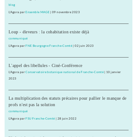
blog
L'Agora
par
Ensemble MAGE
|
09 novembre 2023
Loup - éleveurs : la cohabitation existe déjà
communiqué
L'Agora
par
FNE Bourgogne Franche-Comté
|
02 juin 2023
L'appel des libellules - Ciné-Conférence
L'Agora
par
Conservatoire botanique national de Franche-Comté
|
10 janvier
2023
La multiplication des statuts précaires pour pallier le manque de
profs n'est pas la solution
communiqué
L'Agora
par
FSU Franche-Comté
|
28 juin 2022