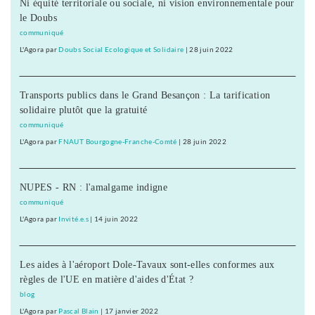
Ni équité territoriale ou sociale, ni vision environnementale pour
le Doubs
communiqué
L'Agora
par
Doubs Social Ecologique et Solidaire
|
28 juin 2022
Transports publics dans le Grand Besançon : La tarification
solidaire plutôt que la gratuité
communiqué
L'Agora
par
FNAUT Bourgogne-Franche-Comté
|
28 juin 2022
NUPES - RN : l'amalgame indigne
communiqué
L'Agora
par
Invité.e.s
|
14 juin 2022
Les aides à l'aéroport Dole-Tavaux sont-elles conformes aux
règles de l'UE en matière d'aides d'État ?
blog
L'Agora
par
Pascal Blain
|
17 janvier 2022