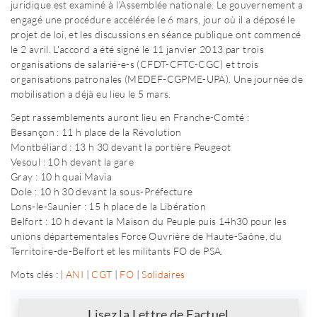
juridique est examiné à l’Assemblée nationale. Le gouvernement a
engagé une procédure accélérée le 6 mars, jour où il a déposé le
projet de loi, et les discussions en séance publique ont commencé
le 2 avril. L'accord a été signé le 11 janvier 2013 par trois
organisations de salarié-e-s (CFDT-CFTC-CGC) et trois
organisations patronales (MEDEF-CGPME-UPA). Une journée de
mobilisation a déjà eu lieu le 5 mars.
Sept rassemblements auront lieu en Franche-Comté :
Besançon : 11 h place de la Révolution
Montbéliard : 13 h 30 devant la portière Peugeot
Vesoul : 10 h devant la gare
Gray : 10 h quai Mavia
Dole : 10 h 30 devant la sous-Préfecture
Lons-le-Saunier : 15 h place de la Libération
Belfort : 10 h devant la Maison du Peuple puis 14h30 pour les
unions départementales Force Ouvrière de Haute-Saône, du
Territoire-de-Belfort et les militants FO de PSA.
Mots clés : |
ANI
|
CGT
|
FO
|
Solidaires
Newsletter
Lisez la Lettre de Factuel