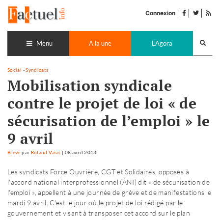
Accéder
facebook
twitter
Flu
au
Connexion
de
contenu
pub
Recherch
lance
Menu
A la une
L'Agora
Social
-
Syndicats
Mobilisation syndicale
contre le projet de loi « de
sécurisation de l’emploi » le
9 avril
Brève
par
Roland Vasic
|
08 avril 2013
Les syndicats Force Ouvrière, CGT et Solidaires, opposés à
l'accord national interprofessionnel (ANI) dit « de sécurisation de
l'emploi », appellent à une journée de grève et de manifestations le
mardi 9 avril. C'est le jour où le projet de loi rédigé par le
gouvernement et visant à transposer cet accord sur le plan