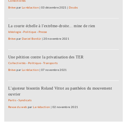
Collectivités
Brève
par
La rédaction
|
03 décembre 2021
|
Doubs
La courte échelle à l'extrême-droite... mine de rien
Idéologie
-
Politique
-
Presse
Brève
par
Daniel Bordür
|
20 novembre 2021
Une pétition contre la privatisation des TER
Collectivités
-
Politique
-
Transports
Brève
par
La rédaction
|
07 novembre 2021
L'ajusteur bisontin Roland Vittot au panthéon du mouvement
ouvrier
Partis
-
Syndicats
Revue du web
par
La rédaction
|
02 novembre 2021