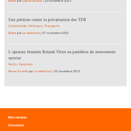
Brève
par
Daniel Bordür
|
20 novembre 2021
Une pétition contre la privatisation des TER
Collectivités
-
Politique
-
Transports
Brève
par
La rédaction
|
07 novembre 2021
L'ajusteur bisontin Roland Vittot au panthéon du mouvement
ouvrier
Partis
-
Syndicats
Revue du web
par
La rédaction
|
02 novembre 2021
Mon compte
Connexion