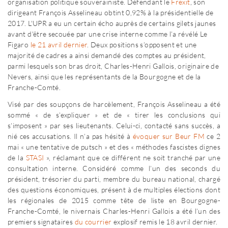
organisation politique souverainiste. Défendant le
Frexit
, son
dirigeant François Asselineau obtint 0,92% à la présidentielle de
2017. L'UPR a eu un certain écho auprès de certains gilets jaunes
avant d'être secouée par une crise interne comme l’a révélé Le
Figaro
le 21 avril dernier
. Deux positions s’opposent et une
majorité de cadres a ainsi demandé des comptes au président,
parmi lesquels son bras droit, Charles-Henri Gallois, originaire de
Nevers, ainsi que les représentants de la Bourgogne et de la
Franche-Comté.
Visé par des soupçons de harcèlement, François Asselineau a été
sommé « de s’expliquer » et de « tirer les conclusions qui
s’imposent » par ses lieutenants. Celui-ci, contacté sans succès, a
nié ces accusations. Il n’a pas hésité à
évoquer sur Beur FM
ce 2
mai « une tentative de putsch » et des « méthodes fascistes dignes
de la
STASI
», réclamant que ce différent ne soit tranché par une
consultation interne. Considéré comme l’un des seconds du
président, trésorier du parti, membre du bureau national, chargé
des questions économiques, présent à de multiples élections dont
les régionales de 2015 comme tête de liste en Bourgogne-
Franche-Comté, le nivernais Charles-Henri Gallois a été l’un des
premiers signataires
du courrier
explosif remis le 18 avril dernier.