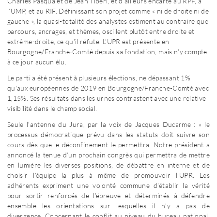
Charles Pasqua et de Jean Tibéri, et d’ailleurs encarté au RPF, à
l’UMP, et au RIF. Définissant son projet comme « ni de droite ni de
gauche », la quasi-totalité des analystes estiment au contraire que
parcours, ancrages, et thèmes, oscillent plutôt entre droite et
extrême-droite, ce qu’il réfute. L’UPR est présente en
Bourgogne/Franche-Comté depuis sa fondation, mais n’y compte
à ce jour aucun élu.
Le parti a été présent à plusieurs élections, ne dépassant 1%
qu'aux européennes de 2019 en Bourgogne/Franche-Comté avec
1,15%. Ses résultats dans les urnes contrastent avec une relative
visibilité dans le champ social.
Seule l’antenne du Jura, par la voix de Jacques Ducarme : « le
processus démocratique prévu dans les statuts doit suivre son
cours dès que le déconfinement le permettra. Notre président a
annoncé la tenue d’un prochain congrès qui permettra de mettre
en lumière les diverses positions, de débattre en interne et de
choisir l’équipe la plus à même de promouvoir l’UPR. Les
adhérents expriment une volonté commune d’établir la vérité
pour sortir renforcés de l’épreuve et déterminés à défendre
ensemble les orientations sur lesquelles il n’y a pas de
divergence. Concernant le conflit au niveau du bureau national,