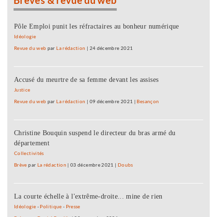
Brèves & revue du web
Pôle Emploi punit les réfractaires au bonheur numérique
Idéologie
Revue du web
par
La rédaction
|
24 décembre 2021
Accusé du meurtre de sa femme devant les assises
Justice
Revue du web
par
La rédaction
|
09 décembre 2021
|
Besançon
Christine Bouquin suspend le directeur du bras armé du
département
Collectivités
Brève
par
La rédaction
|
03 décembre 2021
|
Doubs
La courte échelle à l'extrême-droite... mine de rien
Idéologie
-
Politique
-
Presse