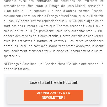
palpable avec des centaines de réactions de militants et
sympathisants. Beaucoup, à l’image de Jean-Michel, pensent à
« un fake ou un complot », quand d’autres, comme Francis,
assume son « total soutien à François Asselineau, quoi qu'il ait fait
ou pas. » Chantal estime cependant que « si Gallois a signé ce ne
sont pas des rumeurs » alors que Thomas reconnaît « qu’il n'y a
aucun doute qu’il [le président] paie son autoritarisme. » En-
dehors des cercles politiques établis, il reste difficile de converser
avec les activistes bisontins et comtois. Les rares confidences
obtenues, ici d’une partisane souhaitant rester anonyme, laissent
ainsi seulement transparaître « le choc et l’écœurement d’un tel
spectacle. »
Ni François Asselineau, ni Charles-Henri Gallois n'ont répondu à
nos sollicitations.
Newsletter
Lisez la Lettre de Factuel
ABONNEZ-VOUS À LA
NEWSLETTER !