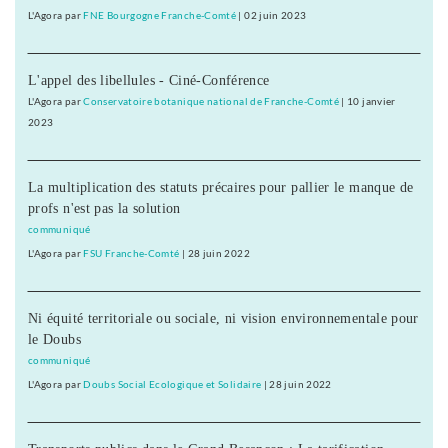
L'Agora
par
FNE Bourgogne Franche-Comté
|
02 juin 2023
L'appel des libellules - Ciné-Conférence
L'Agora
par
Conservatoire botanique national de Franche-Comté
|
10 janvier
2023
La multiplication des statuts précaires pour pallier le manque de
profs n'est pas la solution
communiqué
L'Agora
par
FSU Franche-Comté
|
28 juin 2022
Ni équité territoriale ou sociale, ni vision environnementale pour
le Doubs
communiqué
L'Agora
par
Doubs Social Ecologique et Solidaire
|
28 juin 2022