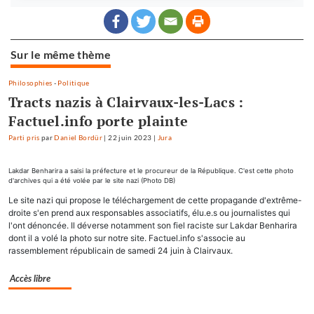
Sur le même thème
Philosophies
-
Politique
Tracts nazis à Clairvaux-les-Lacs :
Factuel.info porte plainte
Parti pris
par
Daniel Bordür
|
22 juin 2023
|
Jura
Lakdar Benharira a saisi la préfecture et le procureur de la République. C'est cette photo
d'archives qui a été volée par le site nazi (Photo DB)
Le site nazi qui propose le téléchargement de cette propagande d'extrême-
droite s'en prend aux responsables associatifs, élu.e.s ou journalistes qui
l'ont dénoncée. Il déverse notamment son fiel raciste sur Lakdar Benharira
dont il a volé la photo sur notre site. Factuel.info s'associe au
rassemblement républicain de samedi 24 juin à Clairvaux.
Accès libre