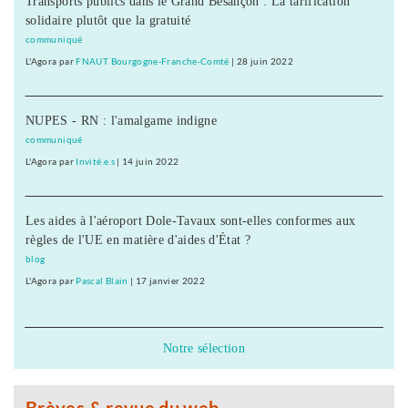
Transports publics dans le Grand Besançon : La tarification
solidaire plutôt que la gratuité
communiqué
L'Agora
par
FNAUT Bourgogne-Franche-Comté
|
28 juin 2022
NUPES - RN : l'amalgame indigne
communiqué
L'Agora
par
Invité.e.s
|
14 juin 2022
Les aides à l'aéroport Dole-Tavaux sont-elles conformes aux
règles de l'UE en matière d'aides d'État ?
blog
L'Agora
par
Pascal Blain
|
17 janvier 2022
Notre sélection