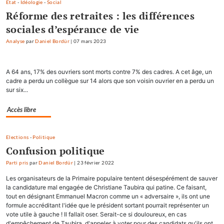
Etat
-
Idéologie
-
Social
Réforme des retraites : les différences
sociales d’espérance de vie
Analyse
par
Daniel Bordür
|
07 mars 2023
A 64 ans, 17% des ouvriers sont morts contre 7% des cadres. A cet âge, un
cadre a perdu un collègue sur 14 alors que son voisin ouvrier en a perdu un
sur six...
Accès libre
Elections
-
Politique
Confusion politique
Parti pris
par
Daniel Bordür
|
23 février 2022
Les organisateurs de la Primaire populaire tentent désespérément de sauver
la candidature mal engagée de Christiane Taubira qui patine. Ce faisant,
tout en désignant Emmanuel Macron comme un « adversaire », ils ont une
formule accréditant l'idée que le président sortant pourrait représenter un
vote utile à gauche ! Il fallait oser. Serait-ce si douloureux, en cas
d'empêchement de Taubira, d'appeler à voter pour des candidats qu'ils ont