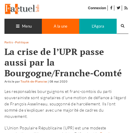
Accéder
facebook
twitter
Flu
au
Connexion
de
contenu
pub
Recherch
lance
Menu
A la une
L'Agora
Partis
-
Politique
La crise de l’UPR passe
aussi par la
Bourgogne/Franche-Comté
Article
par
Toufik-de-Planoise
|
08 mai 2020
Les responsables bourguignons et franc-comtois du parti
souverainiste sont signataires d'une motion de défiance à l'égard
de François Asselineau, soupçonné de harcèlement. Ils l'ont
sommé de s'expliquer avec une majorité de cadres du
mouvement.
L’Union Populaire Républicaine (UPR) est une modeste