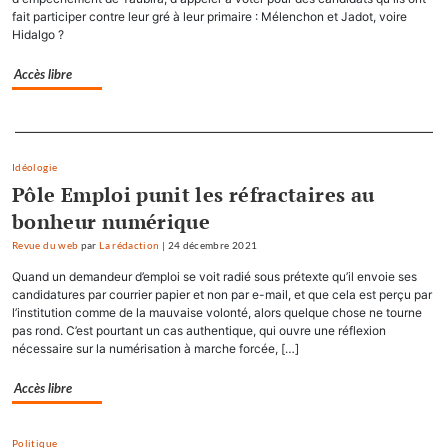
fait participer contre leur gré à leur primaire : Mélenchon et Jadot, voire
Hidalgo ?
Accès libre
Separateur
Idéologie
Pôle Emploi punit les réfractaires au
bonheur numérique
Revue du web
par
La rédaction
|
24 décembre 2021
Quand un demandeur d’emploi se voit radié sous prétexte qu’il envoie ses
candidatures par courrier papier et non par e-mail, et que cela est perçu par
l’institution comme de la mauvaise volonté, alors quelque chose ne tourne
pas rond. C’est pourtant un cas authentique, qui ouvre une réflexion
nécessaire sur la numérisation à marche forcée, […]
Accès libre
Politique