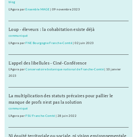
blog
L'Agora
par
Ensemble MAGE
|
09 novembre 2023
Loup - éleveurs : la cohabitation existe déjà
communiqué
L'Agora
par
FNE Bourgogne Franche-Comté
|
02 juin 2023
L'appel des libellules - Ciné-Conférence
L'Agora
par
Conservatoire botanique national de Franche-Comté
|
10 janvier
2023
La multiplication des statuts précaires pour pallier le
manque de profs n'est pas la solution
communiqué
L'Agora
par
FSU Franche-Comté
|
28 juin 2022
Ni équité territoriale ou sociale, ni vision environnementale