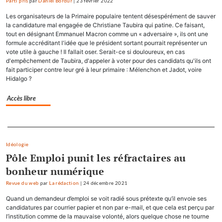
Parti pris
par
Daniel Bordür
|
23 février 2022
Les organisateurs de la Primaire populaire tentent désespérément de sauver
la candidature mal engagée de Christiane Taubira qui patine. Ce faisant,
tout en désignant Emmanuel Macron comme un « adversaire », ils ont une
formule accréditant l'idée que le président sortant pourrait représenter un
vote utile à gauche ! Il fallait oser. Serait-ce si douloureux, en cas
d'empêchement de Taubira, d'appeler à voter pour des candidats qu'ils ont
fait participer contre leur gré à leur primaire : Mélenchon et Jadot, voire
Hidalgo ?
Accès libre
Separateur
Idéologie
Pôle Emploi punit les réfractaires au
bonheur numérique
Revue du web
par
La rédaction
|
24 décembre 2021
Quand un demandeur d’emploi se voit radié sous prétexte qu’il envoie ses
candidatures par courrier papier et non par e-mail, et que cela est perçu par
l’institution comme de la mauvaise volonté, alors quelque chose ne tourne