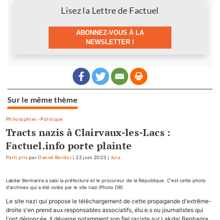
Newsletter
Lisez la Lettre de Factuel
ABONNEZ-VOUS À LA
NEWSLETTER !
Sur le même thème
Philosophies
-
Politique
Tracts nazis à Clairvaux-les-Lacs :
Factuel.info porte plainte
Parti pris
par
Daniel Bordür
|
22 juin 2023
|
Jura
Lakdar Benharira a saisi la préfecture et le procureur de la République. C'est cette photo
d'archives qui a été volée par le site nazi (Photo DB)
Le site nazi qui propose le téléchargement de cette propagande d'extrême-
droite s'en prend aux responsables associatifs, élu.e.s ou journalistes qui
l'ont dénoncée. Il déverse notamment son fiel raciste sur Lakdar Benharira