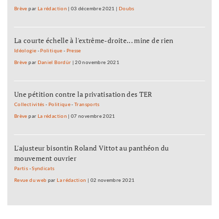
Brève
par
La rédaction
|
03 décembre 2021
|
Doubs
La courte échelle à l'extrême-droite... mine de rien
Idéologie
-
Politique
-
Presse
Brève
par
Daniel Bordür
|
20 novembre 2021
Une pétition contre la privatisation des TER
Collectivités
-
Politique
-
Transports
Brève
par
La rédaction
|
07 novembre 2021
L'ajusteur bisontin Roland Vittot au panthéon du
mouvement ouvrier
Partis
-
Syndicats
Revue du web
par
La rédaction
|
02 novembre 2021