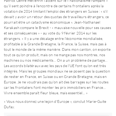
Patrick Genre met enfin l'accent sur le « nationalisme rampant »
qu'il sent poindre à l'encontre de certains frontaliers après la
votation de 2014 limitant l'emploi des étrangers en Suisse : « s'il
devait y avoir un retour des quotas de travailleurs étrangers, ce
pourrait être un cataclysme économique ». Jean-Nathanael
Karakash compare le Brexit - « mauvaise nouvelle pour ses causes
et ses conséquences » - au vote du 9 février 2014 sur les
étrangers. « Il y a une décalage entre l'économie mondialisée,
profitable à la Grande Bretagne, la France, la Suisse, mais pas à
tout le monde de la même manière. Dans mon canton, on exporte
tout ce qu'on produit, mais on ne mange pas nos montres, nos
machines ou nos médicaments... On a un problème de partage...
Les accords bilatéraux avec les pays de l'UE font qu'on est très
intégrés. Mais les groupes mondiaux ne se posent pas la question
de rester en France, en Suisse ou en Grande Bretagne, mais en
Europe. Je ne voudrais pas qu'on ait des barrages sur les routes
car les frontaliers font monter les prix immobiliers en France...
Vivre ensemble paraît fleur bleue, mais essentiel... »
« Vous nous donnez une leçon d'Europe », conclut Marie-Guite
Dufay.