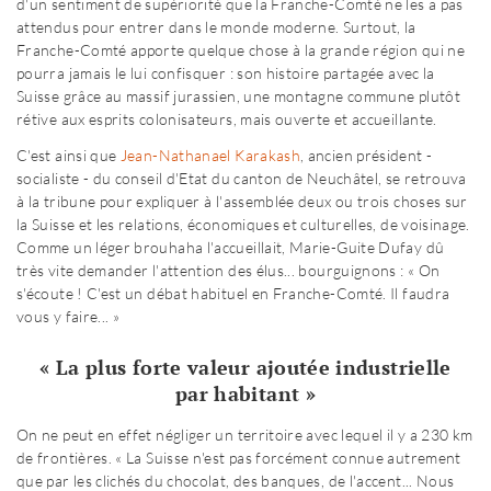
d'un sentiment de supériorité que la Franche-Comté ne les a pas
attendus pour entrer dans le monde moderne. Surtout, la
Franche-Comté apporte quelque chose à la grande région qui ne
pourra jamais le lui confisquer : son histoire partagée avec la
Suisse grâce au massif jurassien, une montagne commune plutôt
rétive aux esprits colonisateurs, mais ouverte et accueillante.
C'est ainsi que
Jean-Nathanael Karakash
, ancien président -
socialiste - du conseil d'Etat du canton de Neuchâtel, se retrouva
à la tribune pour expliquer à l'assemblée deux ou trois choses sur
la Suisse et les relations, économiques et culturelles, de voisinage.
Comme un léger brouhaha l'accueillait, Marie-Guite Dufay dû
très vite demander l'attention des élus... bourguignons : « On
s'écoute ! C'est un débat habituel en Franche-Comté. Il faudra
vous y faire... »
« La plus forte valeur ajoutée industrielle
par habitant »
On ne peut en effet négliger un territoire avec lequel il y a 230 km
de frontières. « La Suisse n'est pas forcément connue autrement
que par les clichés du chocolat, des banques, de l'accent... Nous