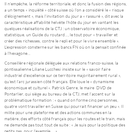
Il n'empêche, la réforme territoriale, et donc la fusion des régions,
a un temps « inquiété » côté suisse où l'on a considéré le « risque
d'éloignement », mais l'invitation du jour a « rassuré », dit avec la
caractéristique affabilité helvète l'hôte du jour en vantant les
quelques réalisations de la CTJ : un observatoire économique,
statistique, un Guide du routard..., le tout pour « travailler et
créer des richesses, contre le repli et pour le vivre ensemble ».
L'expression consterne sur les bancs FN où on la pensait confinée
à l'hexagone...
Conseillère régionale déléguée aux relations franco-suisse, la
pontissalienne Liliane Lucchesi insiste sur le « savoir faire
industriel d'excellence sur ce territoire majoritairement rural »,
qu'est l'arc jurassien côté français. Elle loue le « dynamisme
économique et culturel ». Patrick Genre, le maire DVD de
Pontarlier, qui siège au bureau de la CTJ, met l'accent sur la
problématique formation : « quand on forme cinq personnes,
quatre vont travailler en Suisse qui pourrait financer un peu ». Il
milite pour une plateforme et des actions communes en la
matière, des efforts côté français pour les routes et le train, mais
ne demande pas tout tout de suite : « Je suis pour la politique des
petits pas, pour l'exemple.... ».