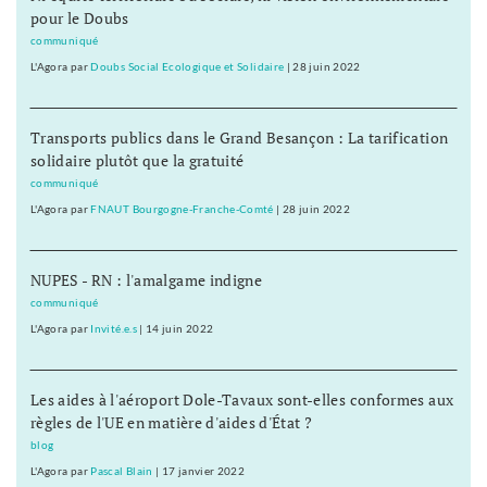
pour le Doubs
communiqué
L'Agora
par
Doubs Social Ecologique et Solidaire
|
28 juin 2022
Transports publics dans le Grand Besançon : La tarification
solidaire plutôt que la gratuité
communiqué
L'Agora
par
FNAUT Bourgogne-Franche-Comté
|
28 juin 2022
NUPES - RN : l'amalgame indigne
communiqué
L'Agora
par
Invité.e.s
|
14 juin 2022
Les aides à l'aéroport Dole-Tavaux sont-elles conformes aux
règles de l'UE en matière d'aides d'État ?
blog
L'Agora
par
Pascal Blain
|
17 janvier 2022