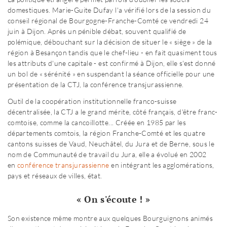
domestiques. Marie-Guite Dufay l'a vérifié lors de la session du
conseil régional de Bourgogne-Franche-Comté ce vendredi 24
juin à Dijon. Après un pénible débat, souvent qualifié de
polémique, débouchant sur la décision de situer le « siège » de la
région à Besançon tandis que le chef-lieu - en fait quasiment tous
les attributs d'une capitale - est confirmé à Dijon, elle s'est donné
un bol de « sérénité » en suspendant la séance officielle pour une
présentation de la CTJ, la conférence transjurassienne.
Outil de la coopération institutionnelle franco-suisse
décentralisée, la CTJ a le grand mérite, côté français, d'être franc-
comtoise, comme la cancoillotte... Créée en 1985 par les
départements comtois, la région Franche-Comté et les quatre
cantons suisses de Vaud, Neuchâtel, du Jura et de Berne, sous le
nom de Communauté de travail du Jura, elle a évolué en 2002
en
conférence transjurassienne
en intégrant les agglomérations,
pays et réseaux de villes, état.
« On s'écoute ! »
Son existence même montre aux quelques Bourguignons animés