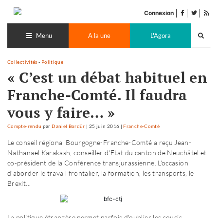
Accéder
facebook
twitter
Flu
au
Connexion
de
contenu
Recherch
pub
lance
Menu
A la une
L'Agora
Collectivités
-
Politique
« C’est un débat habituel en
Franche-Comté. Il faudra
vous y faire… »
Compte-rendu
par
Daniel Bordür
|
25 juin 2016
|
Franche-Comté
Le conseil régional Bourgogne-Franche-Comté a reçu Jean-
Nathanaël Karakash, conseiller d'Etat du canton de Neuchâtel et
co-président de la Conférence transjurassienne. L'occasion
d'aborder le travail frontalier, la formation, les transports, le
Brexit...
La politique étrangère permet parfois d'oublier les soucis