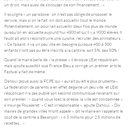
un droit, mais aussi de s'occuper de son financement... »
Il souligne « un paradoxe : on n'est pas obligé de proposer le
service, mais si on le fait, on doit accueillir tout le monde.
Potentiellement, on pourrait accueillir deux fois plus de monde
puisqu'on en accueille aujourd'hui 4500 et qu'il y a 9000 élèves. Il
faudrait alors reconstruire une cuisine, recruter des animateurs...
» Ce faisant, il va un peu vite en besogne puisque 400 à 500
enfants n'ont pas pu être inscrits à la cantine, soit 5%, pas 50% !
Quand le maire parle de « la presse », il évoque L'Est républicain,
mais ajoute aussitôt que France Bleu a corrigé un premier article.
Factuel a fait de même.
Dahoui pique aussi la FCPE qui « aurait pu être plus prudente ».
La fédération de parents a en effet dégainé un peu vite, et L'Est
républicain n'a pas publié son second communiqué revenant sur
son premier : « quand vous lisez la presse, la ville est condamnée »,
s'insurge Fousseret. « C'est irresponsable », ajoute Dahoui. « Dix
maires de grandes villes m'ont appelé », dit le maire en rappelant le
coût de la cantine à Besançon : « 6,5 millions pour 2,5 millions de
recettes... »