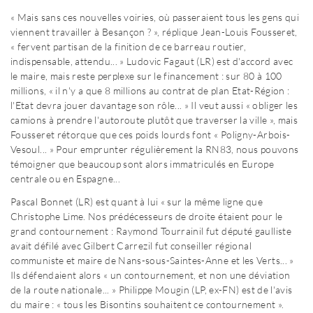
« Mais sans ces nouvelles voiries, où passeraient tous les gens qui
viennent travailler à Besançon ? », réplique Jean-Louis Fousseret,
« fervent partisan de la finition de ce barreau routier,
indispensable, attendu... » Ludovic Fagaut (LR) est d'accord avec
le maire, mais reste perplexe sur le financement : sur 80 à 100
millions, « il n'y a que 8 millions au contrat de plan Etat-Région :
l'Etat devra jouer davantage son rôle... » Il veut aussi « obliger les
camions à prendre l'autoroute plutôt que traverser la ville », mais
Fousseret rétorque que ces poids lourds font « Poligny-Arbois-
Vesoul... » Pour emprunter régulièrement la RN83, nous pouvons
témoigner que beaucoup sont alors immatriculés en Europe
centrale ou en Espagne...
Pascal Bonnet (LR) est quant à lui « sur la même ligne que
Christophe Lime. Nos prédécesseurs de droite étaient pour le
grand contournement : Raymond Tourrain
il fut député gaulliste
avait défilé avec Gilbert Carrez
il fut conseiller régional
communiste et maire de Nans-sous-Saintes-Anne
et les Verts... »
Ils défendaient alors « un contournement, et non une déviation
de la route nationale... » Philippe Mougin (LP, ex-FN) est de l'avis
du maire : « tous les Bisontins souhaitent ce contournement ».