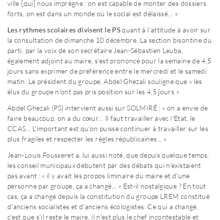
ville [qui] nous imprègne : on est capable de monter des dossiers
forts, on est dans un monde où le social est délaissé... »
Les rythmes scolaires divisent le PS
quant à l'attitude à avoir sur
la consultation de dimanche 10 décembre. La section bisontine du
parti, par la voix de son secrétaire Jean-Sébastien Leuba,
également adjoint au maire, s'est prononcé pour la semaine de 4,5
jours sans exprimer de préférence entre le mercredi et le samedi
matin. Le président du groupe, Abdel Ghezali souligne que « les
élus du groupe n'ont pas pris position sur les 4,5 jours »
Abdel Ghezali (PS) intervient aussi sur SOLMIRÉ : « on a envie de
faire beaucoup, on a du cœur... Il faut travailler avec l'Etat, le
CCAS... L'important est qu'on puisse continuer à travailler sur les
plus fragiles et respecter les règles républicaines... »
Jean-Louis Fousseret a, lui aussi noté, que depuis quelque temps,
les conseil municipaux débutent par des débats qui n'existaient
pas avant : « il y avait les propos liminaire du maire et d'une
personne par groupe, ça a changé... » Est-il nostalgique ? En tout
cas, ça a changé depuis la constitution du groupe LREM constitué
d'anciens socialistes et d'anciens écologistes. Ce qui a changé,
c'est que s'il reste le maire, il n'est plus le chef incontestable et