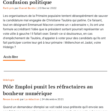
Confusion politique
Parti pris
par
Daniel Bordür
|
23 février 2022
Les organisateurs de la Primaire populaire tentent désespérément de sauver
la candidature mal engagée de Christiane Taubira qui patine. Ce faisant,
tout en désignant Emmanuel Macron comme un « adversaire », ils ont une
formule accréditant l'idée que le président sortant pourrait représenter un
vote utile à gauche ! Il fallait oser. Serait-ce si douloureux, en cas
d'empêchement de Taubira, d'appeler à voter pour des candidats qu'ils ont
fait participer contre leur gré à leur primaire : Mélenchon et Jadot, voire
Hidalgo ?
Accès libre
Separateur
Idéologie
Pôle Emploi punit les réfractaires au
bonheur numérique
Revue du web
par
La rédaction
|
24 décembre 2021
Quand un demandeur d’emploi se voit radié sous prétexte qu’il envoie ses