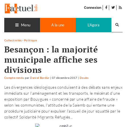
Accéder
facebook
twitter
Flu
au
Connexion
de
contenu
pub
Recherch
lance
Menu
A la une
L'Agora
Collectivités
-
Politique
Besançon : la majorité
municipale affiche ses
divisions
Compte-rendu
par
Daniel Bordür
|
07 décembre 2017
|
Doubs
Les divergences idéologiques conduisent à des débats sans enjeux
immédiats sur l'aménagement et les transports, le mécénat d'une
exposition par Bouygues « concerné par une affaire de fraude »
selon les communistes, l'attitude de la Saiemb qui entame une
procédure judiciaire pour expulser l'accueil de jour squatté par le
collectif Solidarité Migrants Réfugiés...