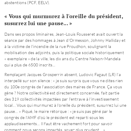
abstentions (PCF, EELV).
« Vous qui murmurez à l'oreille du président,
susurrez lui une pause... »
Dans ses propos liminaires, Jean-Louis Fousseret avait ouvert la
séance par des hommages à Jean d'Ormesson, Johnny Halliday et
à la victime de l'incendie de la rue Proudhon, soulignant la
mobilisation des adjoints, puis la politique sociale historiquement
« exemplaire » de la ville, les dix ans du Centre Nelson-Mandela
qui a plus de 6500 inscrits...
Remplaçant Jacques Grosperrin absent, Ludovic Fagaut (LR) l'a
interpellé sur son silence : « je suis surpris que vous ne dites rien
du 100e congrès de l'association des maires de France. Ça vous
gêne ? Notre collectivité est directement concernée, fait partie
des 319 collectivités impactées par l'entrave à l'investissement
local... Vous qui murmurez à l'oreille du président, susurrez lui une
pause... » Piqué, le maire rétorque : « je suis pas gêné par le
congrès de l'AMF d'où le président est reparti sous les
applaudissements... Il faut être vachement fort pour savoir
comment nous serons impactés, soyez plus prudent... »