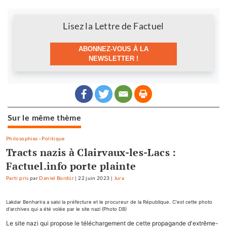
Newsletter
Lisez la Lettre de Factuel
ABONNEZ-VOUS À LA
NEWSLETTER !
Sur le même thème
Philosophies
-
Politique
Tracts nazis à Clairvaux-les-Lacs :
Factuel.info porte plainte
Parti pris
par
Daniel Bordür
|
22 juin 2023
|
Jura
Lakdar Benharira a saisi la préfecture et le procureur de la République. C'est cette photo
d'archives qui a été volée par le site nazi (Photo DB)
Le site nazi qui propose le téléchargement de cette propagande d'extrême-