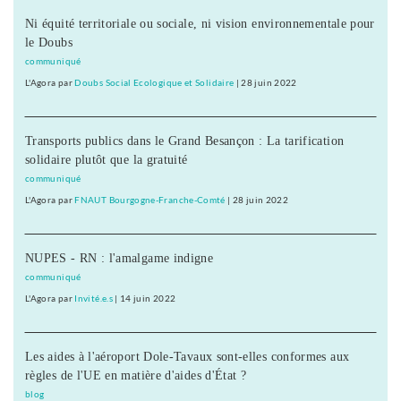
Ni équité territoriale ou sociale, ni vision environnementale pour
le Doubs
communiqué
L'Agora
par
Doubs Social Ecologique et Solidaire
|
28 juin 2022
Transports publics dans le Grand Besançon : La tarification
solidaire plutôt que la gratuité
communiqué
L'Agora
par
FNAUT Bourgogne-Franche-Comté
|
28 juin 2022
NUPES - RN : l'amalgame indigne
communiqué
L'Agora
par
Invité.e.s
|
14 juin 2022
Les aides à l'aéroport Dole-Tavaux sont-elles conformes aux
règles de l'UE en matière d'aides d'État ?
blog