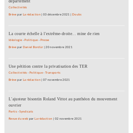
département
Collectivités
Brève
par
La rédaction
|
03 décembre 2021
|
Doubs
La courte échelle à l'extrême-droite... mine de rien
Idéologie
-
Politique
-
Presse
Brève
par
Daniel Bordür
|
20 novembre 2021
Une pétition contre la privatisation des TER
Collectivités
-
Politique
-
Transports
Brève
par
La rédaction
|
07 novembre 2021
L'ajusteur bisontin Roland Vittot au panthéon du mouvement
ouvrier
Partis
-
Syndicats
Revue du web
par
La rédaction
|
02 novembre 2021