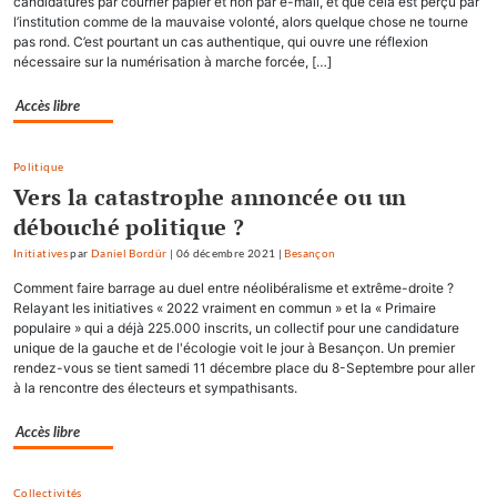
candidatures par courrier papier et non par e-mail, et que cela est perçu par
l’institution comme de la mauvaise volonté, alors quelque chose ne tourne
pas rond. C’est pourtant un cas authentique, qui ouvre une réflexion
nécessaire sur la numérisation à marche forcée, […]
Accès libre
Politique
Vers la catastrophe annoncée ou un
débouché politique ?
Initiatives
par
Daniel Bordür
|
06 décembre 2021
|
Besançon
Comment faire barrage au duel entre néolibéralisme et extrême-droite ?
Relayant les initiatives « 2022 vraiment en commun » et la « Primaire
populaire » qui a déjà 225.000 inscrits, un collectif pour une candidature
unique de la gauche et de l'écologie voit le jour à Besançon. Un premier
rendez-vous se tient samedi 11 décembre place du 8-Septembre pour aller
à la rencontre des électeurs et sympathisants.
Accès libre
Collectivités