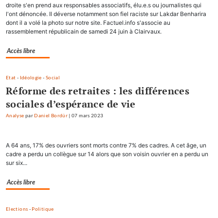
droite s'en prend aux responsables associatifs, élu.e.s ou journalistes qui
l'ont dénoncée. Il déverse notamment son fiel raciste sur Lakdar Benharira
dont il a volé la photo sur notre site. Factuel.info s'associe au
rassemblement républicain de samedi 24 juin à Clairvaux.
Accès libre
Etat
-
Idéologie
-
Social
Réforme des retraites : les différences
sociales d’espérance de vie
Analyse
par
Daniel Bordür
|
07 mars 2023
A 64 ans, 17% des ouvriers sont morts contre 7% des cadres. A cet âge, un
cadre a perdu un collègue sur 14 alors que son voisin ouvrier en a perdu un
sur six...
Accès libre
Elections
-
Politique