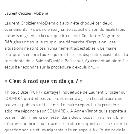
Laurent Croizier (MoDem)
Laurent Croizier (MoDem) dit avoir été choqué par deux
événements : « qu'une enseignante accueille à son domicile trois
enfants migrants à la rue, que le collectif Solidarité-Migrants-
Réfugiés soit sous le coup d'une démarche d'expulsion : ces
situations ne sont pas humainement acceptables ». Le maire
réplique : « encore faut-il qu'on utilise les dispositifs existants... La
présidente de la Saiemb
Danièle Poissenot, également adjointe à la
sécurité
répondra sur la procédure d'expulsion... »
« C'est à moi que tu dis ça ? »
Thibaut Bize (PCF) « partage l'inquiétude de Laurent Croizier sur
SOLMIRÉ qui doit pouvoir continuer à agir en lieu et place des
pouvoirs publics » défaillants. Le maire répond : « la première
adjointe répondra sur SOLIMRÉ ». A Anne Vignot qui s'apprête à
parler, il dit : « merci de rester dans des propos liminaires ». Elle
s'étonne, un brin courroucée : « c'est à moi que tu dis ça ? » Sur la
question sociale et les migrants, elle en appelle à « l'histoire de la