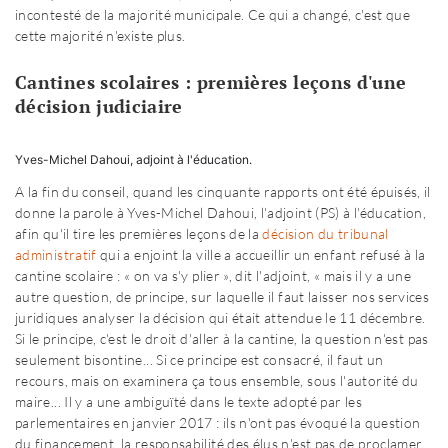
incontesté de la majorité municipale. Ce qui a changé, c'est que
cette majorité n'existe plus.
Cantines scolaires : premières leçons d'une
décision judiciaire
Yves-Michel Dahoui, adjoint à l'éducation.
A la fin du conseil, quand les cinquante rapports ont été épuisés, il
donne la parole à Yves-Michel Dahoui, l'adjoint (PS) à l'éducation,
afin qu'il tire les premières leçons de la
décision du tribunal
administratif
qui a enjoint la ville a accueillir un enfant refusé à la
cantine scolaire : « on va s'y plier », dit l'adjoint, « mais il y a une
autre question, de principe, sur laquelle il faut laisser nos services
juridiques analyser la décision qui était attendue le 11 décembre.
Si le principe, c'est le droit d'aller à la cantine, la question n'est pas
seulement bisontine... Si ce principe est consacré, il faut un
recours, mais on examinera ça tous ensemble, sous l'autorité du
maire... Il y a une ambiguïté dans le texte adopté par les
parlementaires en janvier 2017 : ils n'ont pas évoqué la question
du financement. la responsabilité des élus n'est pas de proclamer