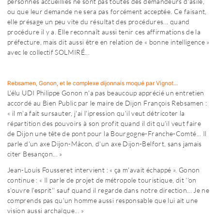
personnes accueillies ne sont pas toutes des demandeurs d'asile,
ou que leur demande ne sera pas forcément acceptée. Ce faisant,
elle présage un peu vite du résultat des procédures... quand
procédure il y a. Elle reconnaît aussi tenir ces affirmations de la
préfecture, mais dit aussi être en relation de « bonne intelligence »
avec le collectif SOLMIRÉ...
Rebsamen, Gonon, et le complexe dijonnais moqué par Vignot...
L'élu UDI Philippe Gonon n'a pas beaucoup apprécié un entretien
accordé au Bien Public par le maire de Dijon François Rebsamen :
« il m'a fait sursauter, j'ai l'ipression qu'il veut détricoter la
répartition des pouvoirs à son profit quand il dit qu'il veut faire
de Dijon une tête de pont pour la Bourgogne-Franche-Comté... Il
parle d'un axe Dijon-Mâcon, d'un axe Dijon-Belfort, sans jamais
citer Besançon... »
Jean-Louis Fousseret intervient : « ça m'avait échappé ». Gonon
continue : « Il parle de projet de métropole touristique, dit ''on
s'ouvre l'esprit'' sauf quand il regarde dans notre direction... Je ne
comprends pas qu'un homme aussi responsable que lui ait une
vision aussi archaïque... »