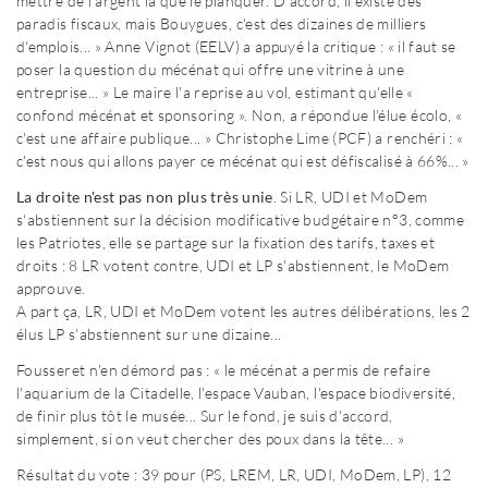
mettre de l'argent là que le planquer. D'accord, il existe des
paradis fiscaux, mais Bouygues, c'est des dizaines de milliers
d'emplois... » Anne Vignot (EELV) a appuyé la critique : « il faut se
poser la question du mécénat qui offre une vitrine à une
entreprise... » Le maire l'a reprise au vol, estimant qu'elle «
confond mécénat et sponsoring ». Non, a répondue l'élue écolo, «
c'est une affaire publique... » Christophe Lime (PCF) a renchéri : «
c'est nous qui allons payer ce mécénat qui est défiscalisé à 66%... »
La droite n'est pas non plus très unie
. Si LR, UDI et MoDem
s'abstiennent sur la décision modificative budgétaire n°3, comme
les Patriotes, elle se partage sur la fixation des tarifs, taxes et
droits : 8 LR votent contre, UDI et LP s'abstiennent, le MoDem
approuve.
A part ça, LR, UDI et MoDem votent les autres délibérations, les 2
élus LP s'abstiennent sur une dizaine...
Fousseret n'en démord pas : « le mécénat a permis de refaire
l'aquarium de la Citadelle, l'espace Vauban, l'espace biodiversité,
de finir plus tôt le musée... Sur le fond, je suis d'accord,
simplement, si on veut chercher des poux dans la tête... »
Résultat du vote : 39 pour (PS, LREM, LR, UDI, MoDem, LP), 12