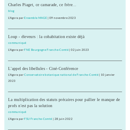
Charles Piaget, ce camarade, ce frère...
blog
L'Agora
par
Ensemble MAGE
|
09 novembre 2023
Loup - éleveurs : la cohabitation existe déjà
communiqué
L'Agora
par
FNE Bourgogne Franche-Comté
|
02 juin 2023
L'appel des libellules - Ciné-Conférence
L'Agora
par
Conservatoire botanique national de Franche-Comté
|
10 janvier
2023
La multiplication des statuts précaires pour pallier le manque de
profs n'est pas la solution
communiqué
L'Agora
par
FSU Franche-Comté
|
28 juin 2022