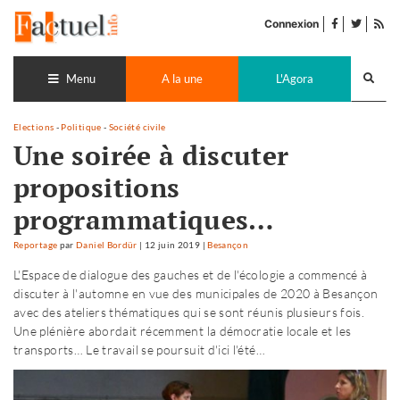
Accéder
facebook
twitter
Flu
au
Connexion
de
contenu
pub
Recherch
lance
Menu
A la une
L'Agora
Elections
-
Politique
-
Société civile
Une soirée à discuter
propositions
programmatiques…
Reportage
par
Daniel Bordür
|
12 juin 2019
|
Besançon
L'Espace de dialogue des gauches et de l'écologie a commencé à
discuter à l'automne en vue des municipales de 2020 à Besançon
avec des ateliers thématiques qui se sont réunis plusieurs fois.
Une plénière abordait récemment la démocratie locale et les
transports… Le travail se poursuit d'ici l'été…