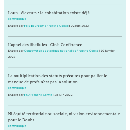
Loup - éleveurs : la cohabitation existe déjà
communiqué
L'Agora
par
FNE Bourgogne Franche-Comté
|
02 juin 2023
L'appel des libellules - Ciné-Conférence
L'Agora
par
Conservatoire botanique national de Franche-Comté
|
10 janvier
2023
La multiplication des statuts précaires pour pallier le
manque de profs n'est pas la solution
communiqué
L'Agora
par
FSU Franche-Comté
|
28 juin 2022
Ni équité territoriale ou sociale, ni vision environnementale
pour le Doubs
communiqué