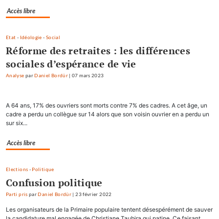
Accès libre
Etat
-
Idéologie
-
Social
Réforme des retraites : les différences
sociales d’espérance de vie
Analyse
par
Daniel Bordür
|
07 mars 2023
A 64 ans, 17% des ouvriers sont morts contre 7% des cadres. A cet âge, un
cadre a perdu un collègue sur 14 alors que son voisin ouvrier en a perdu un
sur six...
Accès libre
Elections
-
Politique
Confusion politique
Parti pris
par
Daniel Bordür
|
23 février 2022
Les organisateurs de la Primaire populaire tentent désespérément de sauver
la candidature mal engagée de Christiane Taubira qui patine. Ce faisant,