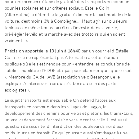
pour une première étape de gratuité des transports en commun
pour les scolaires et sur critères sociaux. Estelle Colin
(Alternatiba) la défend : « la gratuité diminue la part modale de la
voiture, c'est moins 3% à Compiègne… Il faut agir sur plusieurs
tableaux en même temps : arrêter d'investir dans la voirie,
privilégier le vélo et la marche avec des trottoirs qui en soient
vraiment ! »
Précision apportée le 13 juin à 18h40
par un courriel d'Estelle
Colin : elle ne représentait pas Alternatiba à cette réunion
publique où elle s'est rendue pour « entendre les conclusions de
l'atelier mobilité » d'EDGE et « pas pour élaborer quoi que ce soit
». Membre du CA de l'AVB (association vélo Besançon), elle
explique s'« intéresser à ce qui s'élabore au sein des partis
écologistes ».
Le sujet transports est inépuisable On défend l'accès aux
transports en commun dans les villages de l'agglo, le
développement des chemins pour vélos et piétons, les trains-taxis,
un vrai cadencement ferroviaire vers le centre-ville. Il est aussi
question de sécurité, d'interdiction des boulevards nord aux
poids-lourds en transit. Ce qui pourrait aussi s'envisager à une