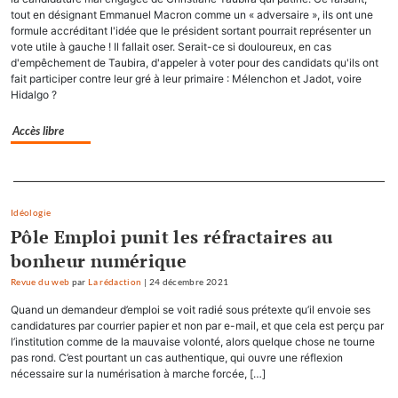
tout en désignant Emmanuel Macron comme un « adversaire », ils ont une
formule accréditant l'idée que le président sortant pourrait représenter un
vote utile à gauche ! Il fallait oser. Serait-ce si douloureux, en cas
d'empêchement de Taubira, d'appeler à voter pour des candidats qu'ils ont
fait participer contre leur gré à leur primaire : Mélenchon et Jadot, voire
Hidalgo ?
Accès libre
Separateur
Idéologie
Pôle Emploi punit les réfractaires au
bonheur numérique
Revue du web
par
La rédaction
|
24 décembre 2021
Quand un demandeur d’emploi se voit radié sous prétexte qu’il envoie ses
candidatures par courrier papier et non par e-mail, et que cela est perçu par
l’institution comme de la mauvaise volonté, alors quelque chose ne tourne
pas rond. C’est pourtant un cas authentique, qui ouvre une réflexion
nécessaire sur la numérisation à marche forcée, […]