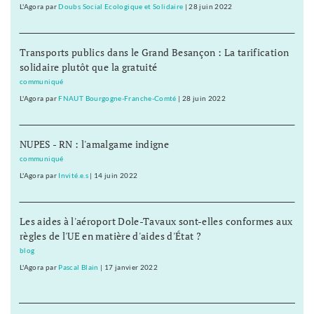
L'Agora
par
Doubs Social Ecologique et Solidaire
|
28 juin 2022
Transports publics dans le Grand Besançon : La tarification
solidaire plutôt que la gratuité
communiqué
L'Agora
par
FNAUT Bourgogne-Franche-Comté
|
28 juin 2022
NUPES - RN : l'amalgame indigne
communiqué
L'Agora
par
Invité.e.s
|
14 juin 2022
Les aides à l'aéroport Dole-Tavaux sont-elles conformes aux
règles de l'UE en matière d'aides d'État ?
blog
L'Agora
par
Pascal Blain
|
17 janvier 2022