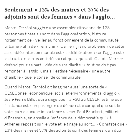
Seulement « 13% des maires et 37% des
adjoints sont des femmes » dans l'agglo…
Marcel Ferréol suggère une assemblée citoyenne de 128
personnes tirées au sort dans l'agglomération, histoire
notamment de « veiller au fonctionnement de la communauté
urbaine » afin de « l'enrichir ». Car le « grand problème » de cette
assemblée intercommunale est « la délibération » car l'agglo est «
la structure la plus anti-démocratique » qui soit. Claude Mercier
défend pour sa part l'idée de subsidiarité : « tout ne doit pas
remonter à l'agglo », mais il estime nécessaire « une autre
chambre » que le conseil de communauté.
Quand Marcel Ferréol dit imaginer aussi une sorte de «
CESE
Conseil économique, social et environnemental
d'agglo »,
Jean-Pierre Billot qui a siégé pour la FSU au CESER, estime que
l'instance est « un parangon de démocratie car quel que soit le
vote, ça n'a aucune importance ». Jean-Paul Bruckert, militant
d'Ensemble, en appelle à l'enfance de la démocratie qui « à
Athènes reposait sur le vote et le tirage au sort… » Constate que «
13% des maires et 37% des adjoints sont des femmes », un duo