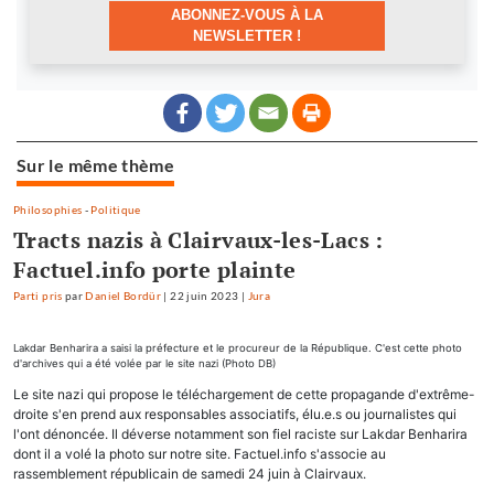
ABONNEZ-VOUS À LA
NEWSLETTER !
Sur le même thème
Philosophies
-
Politique
Tracts nazis à Clairvaux-les-Lacs :
Factuel.info porte plainte
Parti pris
par
Daniel Bordür
|
22 juin 2023
|
Jura
Lakdar Benharira a saisi la préfecture et le procureur de la République. C'est cette photo
d'archives qui a été volée par le site nazi (Photo DB)
Le site nazi qui propose le téléchargement de cette propagande d'extrême-
droite s'en prend aux responsables associatifs, élu.e.s ou journalistes qui
l'ont dénoncée. Il déverse notamment son fiel raciste sur Lakdar Benharira
dont il a volé la photo sur notre site. Factuel.info s'associe au
rassemblement républicain de samedi 24 juin à Clairvaux.