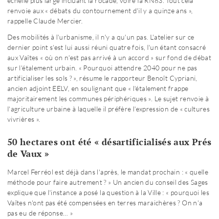
échelle plus large incluant la rocade, voire la RN83. Tout cela
renvoie aux « débats du contournement d'il y a quinze ans »,
rappelle Claude Mercier.
Des mobilités à l'urbanisme, il n'y a qu'un pas. L'atelier sur ce
dernier point s'est lui aussi réuni quatre fois, l'un étant consacré
aux Vaîtes « où on n'est pas arrivé à un accord » sur fond de débat
sur l'étalement urbain. « Pourquoi attendre 2040 pour ne pas
artificialiser les sols ? », résume le rapporteur Benoît Cypriani,
ancien adjoint EELV, en soulignant que « l'étalement frappe
majoritairement les communes périphériques ». Le sujet renvoie à
l'agriculture urbaine à laquelle il préfère l'expression de « cultures
vivrières ».
50 hectares ont été « désartificialisés aux Prés
de Vaux »
Marcel Ferréol est déjà dans l'après, le mandat prochain : « quelle
méthode pour faire autrement ? » Un ancien du conseil des Sages
explique que l'instance a posé la question à la Ville : « pourquoi les
Vaîtes n'ont pas été compensées en terres maraichères ? On n'a
pas eu de réponse… »