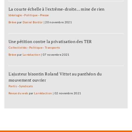
La courte échelle à l'extrême-droite... mine de rien
Idéologie
-
Politique
-
Presse
Brève
par
Daniel Bordür
|
20 novembre 2021
Une pétition contre la privatisation des TER
Collectivités
-
Politique
-
Transports
Brève
par
La rédaction
|
07 novembre 2021
L'ajusteur bisontin Roland Vittot au panthéon du
mouvement ouvrier
Partis
-
Syndicats
Revue du web
par
La rédaction
|
02 novembre 2021