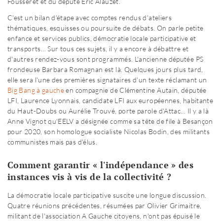
Fousseret et du député Eric Alauzet.
C'est un bilan d'étape avec comptes rendus d'ateliers
thématiques, esquisses ou poursuite de débats. On parle petite
enfance et services publics, démocratie locale participative et
transports… Sur tous ces sujets, il y a encore à débattre et
d'autres rendez-vous sont programmés. L'ancienne députée PS
frondeuse Barbara Romagnan est là. Quelques jours plus tard,
elle sera l'une des premières signataires d'un texte réclamant un
Big Bang à gauche
en compagnie de Clémentine Autain, députée
LFI, Laurence Lyonnais, candidate LFI aux européennes, habitante
du Haut-Doubs ou Aurélie Trouvé, porte parole d'Attac… Il y a là
Anne Vignot qu'EELV a désignée comme sa tête de file à Besançon
pour 2020, son homologue socialiste Nicolas Bodin, des militants
communistes mais pas d'élus.
Comment garantir « l'indépendance » des
instances vis à vis de la collectivité ?
La démocratie locale participative suscite une longue discussion.
Quatre réunions précédentes, résumées par Olivier Grimaitre,
militant de l'association A Gauche citoyens, n'ont pas épuisé le