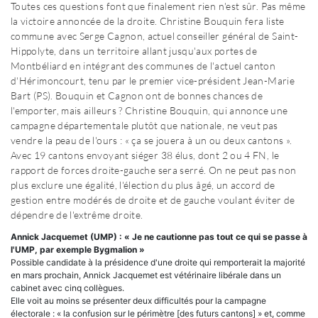
Toutes ces questions font que finalement rien n'est sûr. Pas même
la victoire annoncée de la droite. Christine Bouquin fera liste
commune avec Serge Cagnon, actuel conseiller général de Saint-
Hippolyte, dans un territoire allant jusqu'aux portes de
Montbéliard en intégrant des communes de l'actuel canton
d'Hérimoncourt, tenu par le premier vice-président Jean-Marie
Bart (PS). Bouquin et Cagnon ont de bonnes chances de
l'emporter, mais ailleurs ? Christine Bouquin, qui annonce une
campagne départementale plutôt que nationale, ne veut pas
vendre la peau de l'ours : « ça se jouera à un ou deux cantons ».
Avec 19 cantons envoyant siéger 38 élus, dont 2 ou 4 FN, le
rapport de forces droite-gauche sera serré. On ne peut pas non
plus exclure une égalité, l'élection du plus âgé, un accord de
gestion entre modérés de droite et de gauche voulant éviter de
dépendre de l'extrême droite.
Annick Jacquemet (UMP) : « Je ne cautionne pas tout ce qui se passe à
l'UMP, par exemple Bygmalion »
Possible candidate à la présidence d'une droite qui remporterait la majorité
en mars prochain, Annick Jacquemet est vétérinaire libérale dans un
cabinet avec cinq collègues.
Elle voit au moins se présenter deux difficultés pour la campagne
électorale : « la confusion sur le périmètre [des futurs cantons] » et, comme