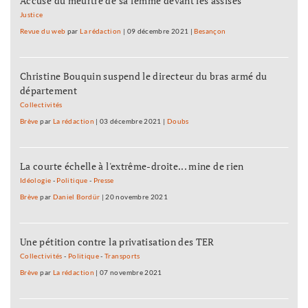
Accusé du meurtre de sa femme devant les assises
Justice
Revue du web
par
La rédaction
|
09 décembre 2021
|
Besançon
Christine Bouquin suspend le directeur du bras armé du
département
Collectivités
Brève
par
La rédaction
|
03 décembre 2021
|
Doubs
La courte échelle à l'extrême-droite... mine de rien
Idéologie
-
Politique
-
Presse
Brève
par
Daniel Bordür
|
20 novembre 2021
Une pétition contre la privatisation des TER
Collectivités
-
Politique
-
Transports
Brève
par
La rédaction
|
07 novembre 2021