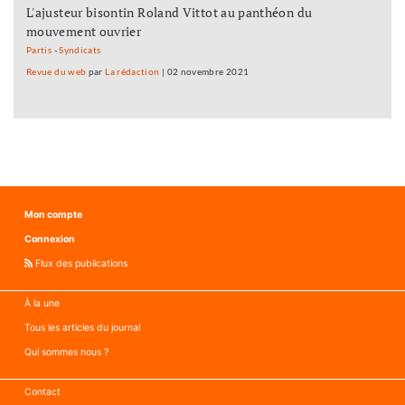
L'ajusteur bisontin Roland Vittot au panthéon du
mouvement ouvrier
Partis
-
Syndicats
Revue du web
par
La rédaction
|
02 novembre 2021
Mon compte
Connexion
Flux des publications
À la une
Tous les articles du journal
Qui sommes nous ?
Contact