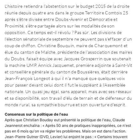
L'histoire retiendra l'abstention sur le budget 2015 de la droite
réunie depuis quatre ans dans le groupe Territoire Comtois 25
après s'être divisée entre Doubs-Avenir et Démocratie et
Proximité, s'être partagée alors sur les modalités de son
opposition. Ce temps est-il révolu ? Pas sûr. Les divisions de
l'élection sénatoriale de septembre ne peuvent pas s'effacer d'un
coup de chiffon. Christine Bouquin, maire de Charquemont et
élue du canton de Maîche, présidente de l'association des maires
du Doubs, faisait équipe avec Jacques Grosperrin que soutenait
la machine UMP. Annick Jacquemet, première adjointe à Saint-Vit
et conseillère générale du canton de Boussières, était derrière
Jean-François Longeot à qui il n'a manqué que quelques voix
pour passer devant celui dont il fut le suppléant à l'Assemblée
nationale. Un quasi jeu égal, sans appareil, mais avec ses réseaux
et sa disponibilité, son travail d'élu de terrain et de défenseur du
monde rural, sa sympathie bourrue et son ouverture d'esprit.
Consensus sur la politique de l'eau
Après que Christian Bouday eut présenté la politique de l'eau, Claude
Jeannerot enchaîna : « Après 50 ans de pratiques inappropriées, ce n'est
pas en 6 mois qu'on va régler les problèmes. Mais on est dans l'action.
Jean-Pierre Gutner (DVD, Levier) lui enjoint le pas : « Certains trouvent