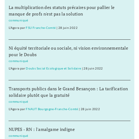
La multiplication des statuts précaires pour pallier le
manque de profs n'est pas la solution
communiqué
L'Agora
par
FSU Franche-Comté
|
28 juin 2022
Ni équité territoriale ou sociale, ni vision environnementale
pour le Doubs
communiqué
L'Agora
par
Doubs Social Ecologique et Solidaire
|
28 juin 2022
Transports publics dans le Grand Besançon : La tarification
solidaire plutôt que la gratuité
communiqué
L'Agora
par
FNAUT Bourgogne-Franche-Comté
|
28 juin 2022
NUPES - RN : l'amalgame indigne
communiqué