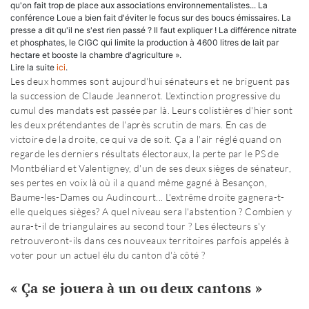
qu'on fait trop de place aux associations environnementalistes... La
conférence Loue a bien fait d'éviter le focus sur des boucs émissaires. La
presse a dit qu'il ne s'est rien passé ? Il faut expliquer ! La différence nitrate
et phosphates, le CIGC qui limite la production à 4600 litres de lait par
hectare et booste la chambre d'agriculture ».
Lire la suite
ici
.
Les deux hommes sont aujourd'hui sénateurs et ne briguent pas
la succession de Claude Jeannerot. L'extinction progressive du
cumul des mandats est passée par là. Leurs colistières d'hier sont
les deux prétendantes de l'après scrutin de mars. En cas de
victoire de la droite, ce qui va de soit. Ça a l'air réglé quand on
regarde les derniers résultats électoraux, la perte par le PS de
Montbéliard et Valentigney, d'un de ses deux sièges de sénateur,
ses pertes en voix là où il a quand même gagné à Besançon,
Baume-les-Dames ou Audincourt... L'extrême droite gagnera-t-
elle quelques sièges? A quel niveau sera l'abstention ? Combien y
aura-t-il de triangulaires au second tour ? Les électeurs s'y
retrouveront-ils dans ces nouveaux territoires parfois appelés à
voter pour un actuel élu du canton d'à côté ?
« Ça se jouera à un ou deux cantons »