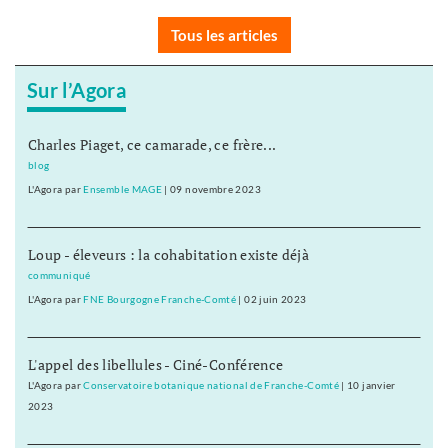
Tous les articles
Sur l’Agora
Charles Piaget, ce camarade, ce frère...
blog
L'Agora
par
Ensemble MAGE
|
09 novembre 2023
Loup - éleveurs : la cohabitation existe déjà
communiqué
L'Agora
par
FNE Bourgogne Franche-Comté
|
02 juin 2023
L'appel des libellules - Ciné-Conférence
L'Agora
par
Conservatoire botanique national de Franche-Comté
|
10 janvier
2023