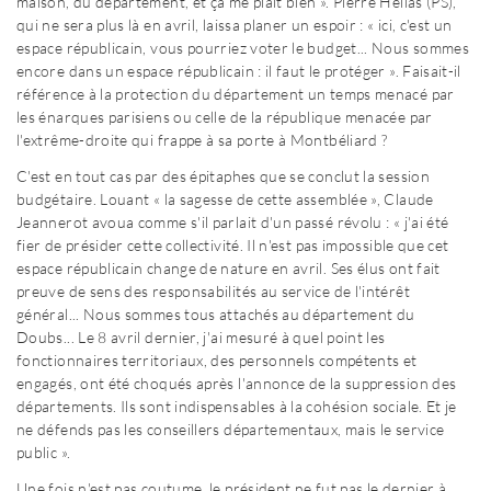
maison, du département, et ça me plait bien ». Pierre Hélias (PS),
qui ne sera plus là en avril, laissa planer un espoir : « ici, c'est un
espace républicain, vous pourriez voter le budget... Nous sommes
encore dans un espace républicain : il faut le protéger ». Faisait-il
référence à la protection du département un temps menacé par
les énarques parisiens ou celle de la république menacée par
l'extrême-droite qui frappe à sa porte à Montbéliard ?
C'est en tout cas par des épitaphes que se conclut la session
budgétaire. Louant « la sagesse de cette assemblée », Claude
Jeannerot avoua comme s'il parlait d'un passé révolu : « j'ai été
fier de présider cette collectivité. Il n'est pas impossible que cet
espace républicain change de nature en avril. Ses élus ont fait
preuve de sens des responsabilités au service de l'intérêt
général... Nous sommes tous attachés au département du
Doubs... Le 8 avril dernier, j'ai mesuré à quel point les
fonctionnaires territoriaux, des personnels compétents et
engagés, ont été choqués après l'annonce de la suppression des
départements. Ils sont indispensables à la cohésion sociale. Et je
ne défends pas les conseillers départementaux, mais le service
public ».
Une fois n'est pas coutume, le président ne fut pas le dernier à