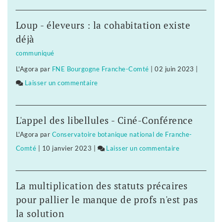
Dix
ans
Loup - éleveurs : la cohabitation existe
pour
déjà
bâtir
communiqué
une
L'Agora
par
FNE Bourgogne Franche-Comté
|
02 juin 2023
|
civilisation
Laisser un commentaire
on
nouvelle
Dix
?
ans
Dix
L'appel des libellules - Ciné-Conférence
pour
ans
L'Agora
par
Conservatoire botanique national de Franche-
bâtir
pour
Comté
|
10 janvier 2023
|
Laisser un commentaire
on
une
écologiser
Dix
civilisation
la
ans
nouvelle
société
La multiplication des statuts précaires
pour
?
?
pour pallier le manque de profs n'est pas
bâtir
Dix
la solution
une
ans