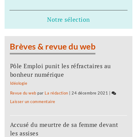
Dix
?
ans
ans
pour
pour
Notre sélection
bâtir
écologiser
une
la
civilisation
Brèves & revue du web
société
nouvelle
?
?
Pôle Emploi punit les réfractaires au
Dix
bonheur numérique
ans
Idéologie
pour
Revue du web
par
La rédaction
|
24 décembre 2021
|
écologiser
Laisser un commentaire
on
la
Dix
société
ans
?
Accusé du meurtre de sa femme devant
pour
les assises
bâtir