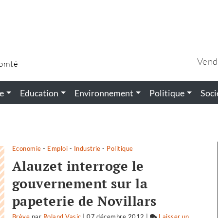
Vend
Comté
e
Education
Environnement
Politique
Soci
Economie
-
Emploi
-
Industrie
-
Politique
Alauzet interroge le
gouvernement sur la
papeterie de Novillars
Brève
par
Roland Vasic
|
07 décembre 2012
|
Laisser un