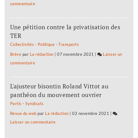
commentaire
on
nouvelle
société
Dix
?
?
ans
Dix
Une pétition contre la privatisation des
pour
ans
TER
bâtir
pour
Collectivités
-
Politique
-
Transports
une
écologiser
Brève
par
La rédaction
|
07 novembre 2021
|
Laisser un
civilisation
la
commentaire
on
nouvelle
société
Dix
?
?
ans
Dix
L'ajusteur bisontin Roland Vittot au
pour
ans
panthéon du mouvement ouvrier
bâtir
pour
Partis
-
Syndicats
une
écologiser
Revue du web
par
La rédaction
|
02 novembre 2021
|
civilisation
la
Laisser un commentaire
on
nouvelle
société
Dix
?
?