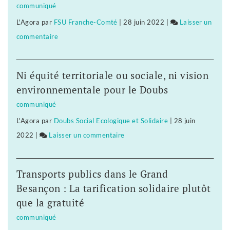
communiqué
civilisation
pour
L'Agora
par
FSU Franche-Comté
|
28 juin 2022
|
Laisser un
nouvelle
écologiser
commentaire
on
?
la
Dix
Dix
société
ans
ans
?
Ni équité territoriale ou sociale, ni vision
pour
pour
environnementale pour le Doubs
bâtir
écologiser
communiqué
une
la
L'Agora
par
Doubs Social Ecologique et Solidaire
|
28 juin
civilisation
société
2022
|
Laisser un commentaire
on
nouvelle
?
Dix
?
ans
Dix
Transports publics dans le Grand
pour
ans
Besançon : La tarification solidaire plutôt
bâtir
pour
que la gratuité
une
écologiser
communiqué
civilisation
la