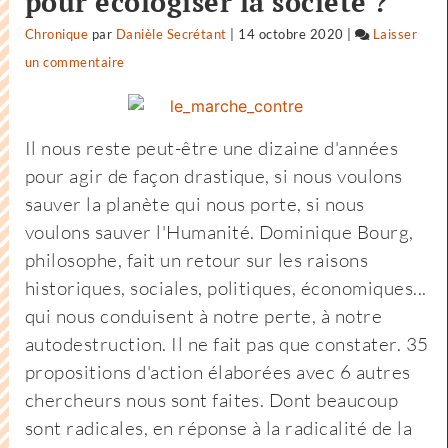
pour écologiser la société ?
Chronique
par
Danièle Secrétant
|
14 octobre 2020
|
Laisser
un commentaire
on
Dix
ans
Il nous reste peut-être une dizaine d'années
pour
pour agir de façon drastique, si nous voulons
bâtir
sauver la planète qui nous porte, si nous
une
voulons sauver l'Humanité. Dominique Bourg,
civilisation
philosophe, fait un retour sur les raisons
nouvelle
historiques, sociales, politiques, économiques...
?
qui nous conduisent à notre perte, à notre
Dix
autodestruction. Il ne fait pas que constater. 35
ans
propositions d'action élaborées avec 6 autres
pour
chercheurs nous sont faites. Dont beaucoup
écologiser
sont radicales, en réponse à la radicalité de la
la