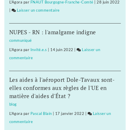
L'Agora
par
FNAUT Bourgogne-Franche-Comté
|
28 juin 2022
nouvelle
société
|
Laisser un commentaire
on
?
?
Dix
Dix
ans
ans
NUPES - RN : l'amalgame indigne
pour
pour
communiqué
bâtir
écologiser
L'Agora
par
Invité.e.s
|
14 juin 2022
|
Laisser un
une
la
commentaire
on
civilisation
société
Dix
nouvelle
?
ans
?
Les aides à l'aéroport Dole-Tavaux sont-
pour
Dix
elles conformes aux règles de l'UE en
bâtir
ans
matière d'aides d'État ?
une
pour
blog
civilisation
écologiser
L'Agora
par
Pascal Blain
|
17 janvier 2022
|
Laisser un
nouvelle
la
commentaire
on
?
société
Dix