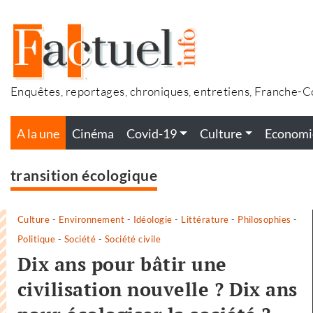
Accéder
au
contenu
Enquêtes, reportages, chroniques, entretiens, Franche-
A la une
Cinéma
Covid-19
Culture
Economi
transition écologique
Culture
-
Environnement
-
Idéologie
-
Littérature
-
Philosophies
-
Politique
-
Société
-
Société civile
Dix ans pour bâtir une
civilisation nouvelle ? Dix ans