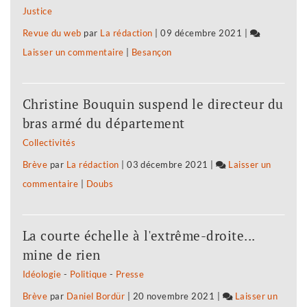
Justice
une
Revue du web
par
La rédaction
|
09 décembre 2021
|
civilisation
Laisser un commentaire
on
|
Besançon
nouvelle
Dix
?
ans
Dix
Christine Bouquin suspend le directeur du
pour
ans
bras armé du département
bâtir
pour
Collectivités
une
écologiser
Brève
par
La rédaction
|
03 décembre 2021
|
Laisser un
civilisation
la
commentaire
on
|
Doubs
nouvelle
société
Dix
?
?
ans
Dix
La courte échelle à l'extrême-droite...
pour
ans
mine de rien
bâtir
pour
Idéologie
-
Politique
-
Presse
une
écologiser
Brève
par
Daniel Bordür
|
20 novembre 2021
|
Laisser un
civilisation
la