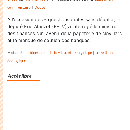
commentaire
on
|
Doubs
Dix
A l’occasion des « questions orales sans débat », le
ans
député Eric Alauzet (EELV) a interrogé le ministre
pour
des finances sur l’avenir de la papeterie de Novillars
et le manque de soutien des banques.
bâtir
une
Mots clés : |
biomasse
|
Eric Alauzet
|
recyclage
|
transition
civilisation
écologique
nouvelle
?
Accès libre
Dix
ans
pour
écologiser
la
société
?