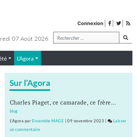
facebook
twitter
Fl
Connexion
de
Recherche
lanc
pub
redi 07 Août 2026
été
L’Agora
Sur l’Agora
Charles Piaget, ce camarade, ce frère...
blog
L'Agora
par
Ensemble MAGE
|
09 novembre 2023
|
Laisser
un commentaire
on