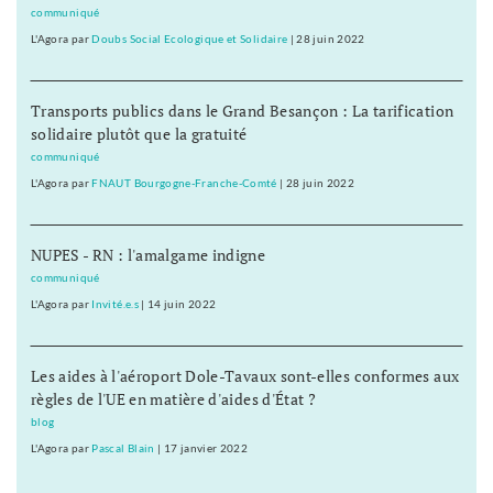
communiqué
L'Agora
par
Doubs Social Ecologique et Solidaire
|
28 juin 2022
Transports publics dans le Grand Besançon : La tarification
solidaire plutôt que la gratuité
communiqué
L'Agora
par
FNAUT Bourgogne-Franche-Comté
|
28 juin 2022
NUPES - RN : l'amalgame indigne
communiqué
L'Agora
par
Invité.e.s
|
14 juin 2022
Les aides à l'aéroport Dole-Tavaux sont-elles conformes aux
règles de l'UE en matière d'aides d'État ?
blog
L'Agora
par
Pascal Blain
|
17 janvier 2022