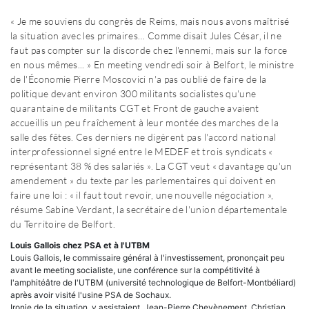
« Je me souviens du congrès de Reims, mais nous avons maîtrisé
la situation avec les primaires… Comme disait Jules César, il ne
faut pas compter sur la discorde chez l'ennemi, mais sur la force
en nous mêmes... » En meeting vendredi soir à Belfort, le ministre
de l'Économie Pierre Moscovici n'a pas oublié de faire de la
politique devant environ 300 militants socialistes qu'une
quarantaine de militants CGT et Front de gauche avaient
accueillis un peu fraîchement à leur montée des marches de la
salle des fêtes. Ces derniers ne digèrent pas l'accord national
interprofessionnel signé entre le MEDEF et trois syndicats «
représentant 38 % des salariés ». La CGT veut « davantage qu'un
amendement » du texte par les parlementaires qui doivent en
faire une loi : « il faut tout revoir, une nouvelle négociation »,
résume Sabine Verdant, la secrétaire de l'union départementale
du Territoire de Belfort.
Louis Gallois chez PSA et à l'UTBM
Louis Gallois, le commissaire général à l'investissement, prononçait peu
avant le meeting socialiste, une conférence sur la compétitivité à
l'amphitéâtre de l'UTBM (université technologique de Belfort-Montbéliard)
après avoir visité l'usine PSA de Sochaux.
Ironie de la situation, y assistaient, Jean-Pierre Chevènement, Christian