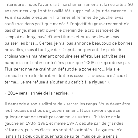
intérieure : nous l'avons fait marcher en ramenant la retraite à 60
ans pour ceux qui ont travaillé tôt, supprimé le jour de carence… »
Puis il supplie presque : « Hommes et femmes de gauche, ayez
confiance dans politique menée ! L'objectif du gouvernement n'a
pas changé, mais retrouver le chemin de la croissance et de
l'emploi est long, pavé d'incertitudes et nous ne devons pas
baisser les bras… Certes, je n'ai pas annoncé beaucoup de bonnes
nouvelles, mais il faut garder l'esprit conquérant. Le pacte de
croissance va maintenant produire ses effets. Les activités des
banques sont enfin contrôlées pour que 2008 se reproduise pas.
Plus personne ne craint un défaut de la zone euro... Mais le
combat contre le déficit ne doit pas casser la croissance à court
terme… Je me refuse à ajouter du déficit à la rigueur ».
« 2014 sera l'année de la reprise... »
Il demande à son auditoire de « serrer les rangs. Vous devez être
les troupes de choc du gouvernement. Nous savions que ce
quinquennat ne serait pas comme les autres. L'histoire de la
gauche en 1936, 1981 et même 1997, débute par de grandes
réformes, puis les électeurs sont désorientés… La gauche n'a
jamais fait deux quinquennats de suite, mais celui-là sera à