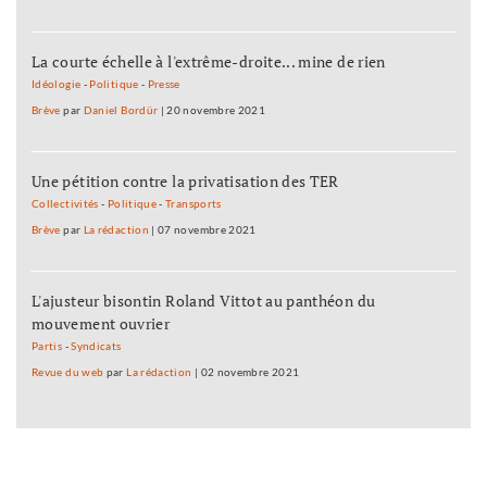
La courte échelle à l'extrême-droite... mine de rien
Idéologie
-
Politique
-
Presse
Brève
par
Daniel Bordür
|
20 novembre 2021
Une pétition contre la privatisation des TER
Collectivités
-
Politique
-
Transports
Brève
par
La rédaction
|
07 novembre 2021
L'ajusteur bisontin Roland Vittot au panthéon du
mouvement ouvrier
Partis
-
Syndicats
Revue du web
par
La rédaction
|
02 novembre 2021