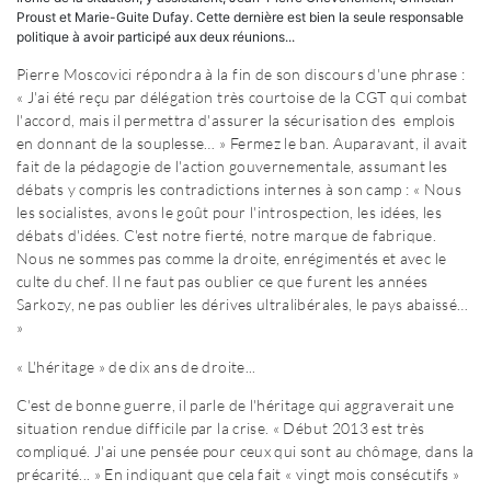
Proust et Marie-Guite Dufay. Cette dernière est bien la seule responsable
politique à avoir participé aux deux réunions...
Pierre Moscovici répondra à la fin de son discours d'une phrase :
« J'ai été reçu par délégation très courtoise de la CGT qui combat
l'accord, mais il permettra d'assurer la sécurisation des emplois
en donnant de la souplesse… » Fermez le ban. Auparavant, il avait
fait de la pédagogie de l'action gouvernementale, assumant les
débats y compris les contradictions internes à son camp : « Nous
les socialistes, avons le goût pour l'introspection, les idées, les
débats d'idées. C'est notre fierté, notre marque de fabrique.
Nous ne sommes pas comme la droite, enrégimentés et avec le
culte du chef. Il ne faut pas oublier ce que furent les années
Sarkozy, ne pas oublier les dérives ultralibérales, le pays abaissé…
»
« L'héritage » de dix ans de droite...
C'est de bonne guerre, il parle de l'héritage qui aggraverait une
situation rendue difficile par la crise. « Début 2013 est très
compliqué. J'ai une pensée pour ceux qui sont au chômage, dans la
précarité... » En indiquant que cela fait « vingt mois consécutifs »