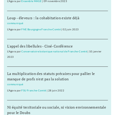
L'Agora
par
Ensemble MAGE
|
09 novembre 2023
Loup - éleveurs : la cohabitation existe déjà
communiqué
L'Agora
par
FNE Bourgogne Franche-Comté
|
02 juin 2023
L'appel des libellules - Ciné-Conférence
L'Agora
par
Conservatoire botanique national de Franche-Comté
|
10 janvier
2023
La multiplication des statuts précaires pour pallier le
manque de profs n'est pas la solution
communiqué
L'Agora
par
FSU Franche-Comté
|
28 juin 2022
Ni équité territoriale ou sociale, ni vision environnementale
pour le Doubs