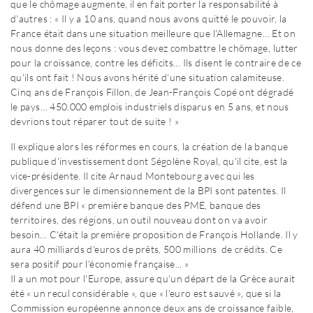
que le chômage augmente, il en fait porter la responsabilité à
d'autres : « Il y a 10 ans, quand nous avons quitté le pouvoir, la
France était dans une situation meilleure que l'Allemagne… Et on
nous donne des leçons : vous devez combattre le chômage, lutter
pour la croissance, contre les déficits… Ils disent le contraire de ce
qu'ils ont fait ! Nous avons hérité d'une situation calamiteuse.
Cinq ans de François Fillon, de Jean-François Copé ont dégradé
le pays… 450.000 emplois industriels disparus en 5 ans, et nous
devrions tout réparer tout de suite ! »
Il explique alors les réformes en cours, la création de la banque
publique d'investissement dont Ségolène Royal, qu'il cite, est la
vice-présidente. Il cite Arnaud Montebourg avec qui les
divergences sur le dimensionnement de la BPI sont patentes. Il
défend une BPI « première banque des PME, banque des
territoires, des régions, un outil nouveau dont on va avoir
besoin… C'était la première proposition de François Hollande. Il y
aura 40 milliards d'euros de prêts, 500 millions de crédits. Ce
sera positif pour l'économie française... »
Il a un mot pour l'Europe, assure qu'un départ de la Grèce aurait
été « un recul considérable », que « l'euro est sauvé », que si la
Commission européenne annonce deux ans de croissance faible,