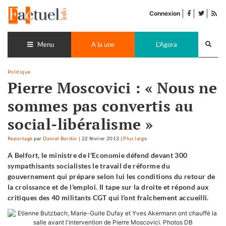
Accéder
facebook
twitter
Flu
au
Connexion
de
contenu
pub
Recherch
lance
Menu
A la une
L'Agora
Politique
Pierre Moscovici : « Nous ne
sommes pas convertis au
social-libéralisme »
Reportage
par
Daniel Bordür
|
22 février 2013
|
Plus large
A Belfort, le ministre de l'Economie défend devant 300
sympathisants socialistes le travail de réforme du
gouvernement qui prépare selon lui les conditions du retour de
la croissance et de l'emploi. Il tape sur la droite et répond aux
critiques des 40 militants CGT qui l'ont fraîchement accueilli.