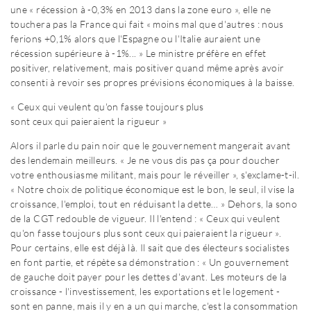
une « récession à -0,3% en 2013 dans la zone euro », elle ne
touchera pas la France qui fait « moins mal que d'autres : nous
ferions +0,1% alors que l'Espagne ou l'Italie auraient une
récession supérieure à -1%... » Le ministre préfère en effet
positiver, relativement, mais positiver quand même après avoir
consenti à revoir ses propres prévisions économiques à la baisse.
« Ceux qui veulent qu'on fasse toujours plus
sont ceux qui paieraient la rigueur »
Alors il parle du pain noir que le gouvernement mangerait avant
des lendemain meilleurs. « Je ne vous dis pas ça pour doucher
votre enthousiasme militant, mais pour le réveiller », s'exclame-t-il.
« Notre choix de politique économique est le bon, le seul, il vise la
croissance, l'emploi, tout en réduisant la dette… » Dehors, la sono
de la CGT redouble de vigueur. Il l'entend : « Ceux qui veulent
qu'on fasse toujours plus sont ceux qui paieraient la rigueur ».
Pour certains, elle est déjà là. Il sait que des électeurs socialistes
en font partie, et répète sa démonstration : « Un gouvernement
de gauche doit payer pour les dettes d'avant. Les moteurs de la
croissance - l'investissement, les exportations et le logement -
sont en panne, mais il y en a un qui marche, c'est la consommation