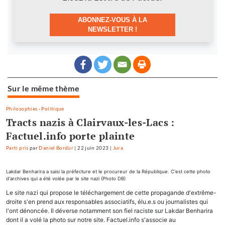
ABONNEZ-VOUS À LA
NEWSLETTER !
Sur le même thème
Philosophies
-
Politique
Tracts nazis à Clairvaux-les-Lacs :
Factuel.info porte plainte
Parti pris
par
Daniel Bordür
|
22 juin 2023
|
Jura
Lakdar Benharira a saisi la préfecture et le procureur de la République. C'est cette photo
d'archives qui a été volée par le site nazi (Photo DB)
Le site nazi qui propose le téléchargement de cette propagande d'extrême-
droite s'en prend aux responsables associatifs, élu.e.s ou journalistes qui
l'ont dénoncée. Il déverse notamment son fiel raciste sur Lakdar Benharira
dont il a volé la photo sur notre site. Factuel.info s'associe au