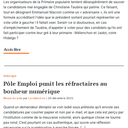
Les organisateurs de la Primaire populaire tentent désespérément de sauver
la candidature mal engagée de Christiane Taubira qui patine. Ce faisant,
tout en désignant Emmanuel Macron comme un « adversaire », ils ont une
formule accréditant l'idée que le président sortant pourrait représenter un
vote utile à gauche ! Il fallait oser. Serait-ce si douloureux, en cas
d'empêchement de Taubira, d'appeler à voter pour des candidats qu'ils ont
fait participer contre leur gré à leur primaire : Mélenchon et Jadot, voire
Hidalgo ?
Accès libre
Separateur
Idéologie
Pôle Emploi punit les réfractaires au
bonheur numérique
Revue du web
par
La rédaction
|
24 décembre 2021
Quand un demandeur d’emploi se voit radié sous prétexte qu’il envoie ses
candidatures par courrier papier et non par e-mail, et que cela est perçu par
l’institution comme de la mauvaise volonté, alors quelque chose ne tourne
pas rond. C’est pourtant un cas authentique, qui ouvre une réflexion
nécessaire sur la numérisation à marche forcée, […]