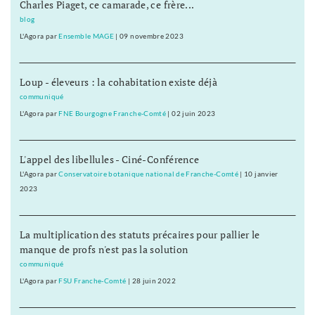
Charles Piaget, ce camarade, ce frère...
blog
L'Agora
par
Ensemble MAGE
|
09 novembre 2023
Loup - éleveurs : la cohabitation existe déjà
communiqué
L'Agora
par
FNE Bourgogne Franche-Comté
|
02 juin 2023
L'appel des libellules - Ciné-Conférence
L'Agora
par
Conservatoire botanique national de Franche-Comté
|
10 janvier
2023
La multiplication des statuts précaires pour pallier le
manque de profs n'est pas la solution
communiqué
L'Agora
par
FSU Franche-Comté
|
28 juin 2022