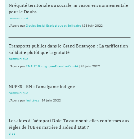
Ni équité territoriale ou sociale, ni vision environnementale
pour le Doubs
communiqué
L'Agora
par
Doubs Social Ecologique et Solidaire
|
28 juin 2022
Transports publics dans le Grand Besançon : La tarification
solidaire plutôt que la gratuité
communiqué
L'Agora
par
FNAUT Bourgogne-Franche-Comté
|
28 juin 2022
NUPES - RN : l'amalgame indigne
communiqué
L'Agora
par
Invité.e.s
|
14 juin 2022
Les aides à l'aéroport Dole-Tavaux sont-elles conformes aux
règles de l'UE en matière d'aides d'État ?
blog