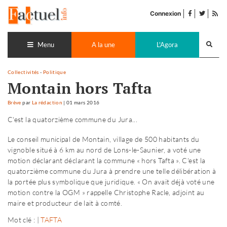
Accéder
facebook
twitter
Flu
au
Connexion
de
contenu
pub
Recherch
lance
Menu
A la une
L'Agora
Collectivités
-
Politique
Montain hors Tafta
Brève
par
La rédaction
|
01 mars 2016
C'est la quatorzième commune du Jura...
Le conseil municipal de Montain, village de 500 habitants du
vignoble situé à 6 km au nord de Lons-le-Saunier, a voté une
motion déclarant déclarant la commune « hors Tafta ». C'est la
quatorzième commune du Jura à prendre une telle délibération à
la portée plus symbolique que juridique. « On avait déjà voté une
motion contre la OGM » rappelle Christophe Racle, adjoint au
maire et producteur de lait à comté.
Mot clé : |
TAFTA