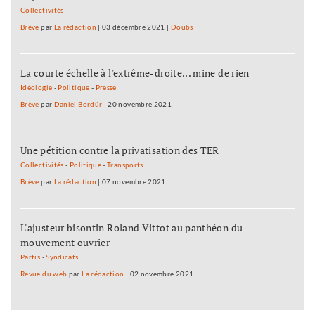
Collectivités
Brève
par
La rédaction
|
03 décembre 2021
|
Doubs
La courte échelle à l'extrême-droite... mine de rien
Idéologie
-
Politique
-
Presse
Brève
par
Daniel Bordür
|
20 novembre 2021
Une pétition contre la privatisation des TER
Collectivités
-
Politique
-
Transports
Brève
par
La rédaction
|
07 novembre 2021
L'ajusteur bisontin Roland Vittot au panthéon du
mouvement ouvrier
Partis
-
Syndicats
Revue du web
par
La rédaction
|
02 novembre 2021