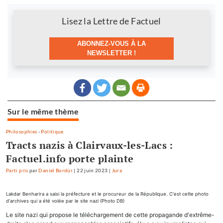
Newsletter
Lisez la Lettre de Factuel
ABONNEZ-VOUS À LA
NEWSLETTER !
Sur le même thème
Philosophies
-
Politique
Tracts nazis à Clairvaux-les-Lacs :
Factuel.info porte plainte
Parti pris
par
Daniel Bordür
|
22 juin 2023
|
Jura
Lakdar Benharira a saisi la préfecture et le procureur de la République. C'est cette photo
d'archives qui a été volée par le site nazi (Photo DB)
Le site nazi qui propose le téléchargement de cette propagande d'extrême-