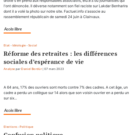
droite s'en prend aux responsables associatifs, élu.e.s ou journalistes qui
l'ont dénoncée. Il déverse notamment son fiel raciste sur Lakdar Benharira
dont il a volé la photo sur notre site. Factuel.info s'associe au
rassemblement républicain de samedi 24 juin à Clairvaux.
Accès libre
Etat
-
Idéologie
-
Social
Réforme des retraites : les différences
sociales d’espérance de vie
Analyse
par
Daniel Bordür
|
07 mars 2023
A 64 ans, 17% des ouvriers sont morts contre 7% des cadres. A cet âge, un
cadre a perdu un collègue sur 14 alors que son voisin ouvrier en a perdu un
sur six...
Accès libre
Elections
-
Politique
Confusion politique