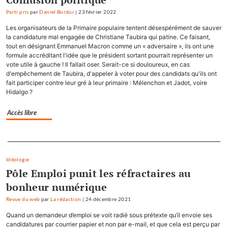
Parti pris
par
Daniel Bordür
|
23 février 2022
Les organisateurs de la Primaire populaire tentent désespérément de sauver
la candidature mal engagée de Christiane Taubira qui patine. Ce faisant,
tout en désignant Emmanuel Macron comme un « adversaire », ils ont une
formule accréditant l'idée que le président sortant pourrait représenter un
vote utile à gauche ! Il fallait oser. Serait-ce si douloureux, en cas
d'empêchement de Taubira, d'appeler à voter pour des candidats qu'ils ont
fait participer contre leur gré à leur primaire : Mélenchon et Jadot, voire
Hidalgo ?
Accès libre
Separateur
Idéologie
Pôle Emploi punit les réfractaires au
bonheur numérique
Revue du web
par
La rédaction
|
24 décembre 2021
Quand un demandeur d’emploi se voit radié sous prétexte qu’il envoie ses
candidatures par courrier papier et non par e-mail, et que cela est perçu par