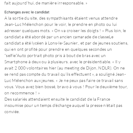
fait aujourd’hui, de manière irresponsable. »
Echanges avec le candidat
A la sortie du site, des sympathisants étaient venus attendre
Jean-Luc Mélenchon pour le voir, le prendre en photo ou lui
adresser quelques mots. « On va croiser les doigts ! » Plus loin, le
candidat a été abordé par un ancien camarade de classeLe
candidat a été lycéen à Lons-le-Saunier., et par de jeunes soutiens,
qui en ont profité pour prendre en quelques secondes un
“selfie”Auto portrait photo pris à bout de bras avec un
Smartphone à deux ou à plusieurs. avec le présidentiable. « Il y
avait 2 000 volontaires hier (au meeting de Dijon, NDLR). On ne
se rend pas compte du travail qu’ils effectuent », a souligné Jean-
Luc Mélenchon aux jeunes. « Je ne peux pas faire ce travail sans
vous. Vous avez bien bossé, bravo à vous ! Pour le deuxième tour,
on recommence ! »
Des salariés attendaient ensuite le candidat de la France
insoumise pour un temps d’échange auquel la presse n’était pas
conviée.