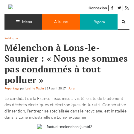
Accéder
facebook
twitter
Flu
au
Connexion
de
contenu
Recherch
pub
lance
Menu
A la une
L'Agora
Politique
Mélenchon à Lons-le-
Saunier : « Nous ne sommes
pas condamnés à tout
polluer »
Reportage
par
Lucille Topin
|
19 avril 2017
|
Jura
Le candidat de la France insoumise a visité le site de traitement
des déchets électriques et électroniques de Juratri. Coopérative
d'insertion, l'entreprise spécialisée dans le recyclage, est installée
dans la zone industrielle de Lons-le-Saunier.