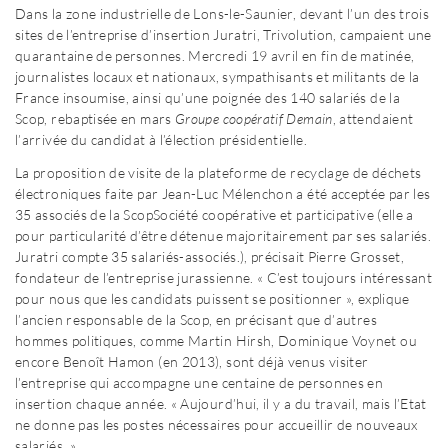
Dans la zone industrielle de Lons-le-Saunier, devant l’un des trois
sites de l’entreprise d’insertion Juratri, Trivolution, campaient une
quarantaine de personnes. Mercredi 19 avril en fin de matinée,
journalistes locaux et nationaux, sympathisants et militants de la
France insoumise, ainsi qu’une poignée des 140 salariés de la
Scop, rebaptisée en mars
Groupe coopératif Demain
, attendaient
l’arrivée du candidat à l’élection présidentielle.
La proposition de visite de la plateforme de recyclage de déchets
électroniques faite par Jean-Luc Mélenchon a été acceptée par les
35 associés de la Scop
Société coopérative et participative (elle a
pour particularité d’être détenue majoritairement par ses salariés.
Juratri compte 35 salariés-associés.)
, précisait Pierre Grosset,
fondateur de l’entreprise jurassienne. « C’est toujours intéressant
pour nous que les candidats puissent se positionner », explique
l’ancien responsable de la Scop, en précisant que d’autres
hommes politiques, comme Martin Hirsh, Dominique Voynet ou
encore Benoît Hamon (en 2013), sont déjà venus visiter
l’entreprise qui accompagne une centaine de personnes en
insertion chaque année. « Aujourd’hui, il y a du travail, mais l’Etat
ne donne pas les postes nécessaires pour accueillir de nouveaux
salariés. »