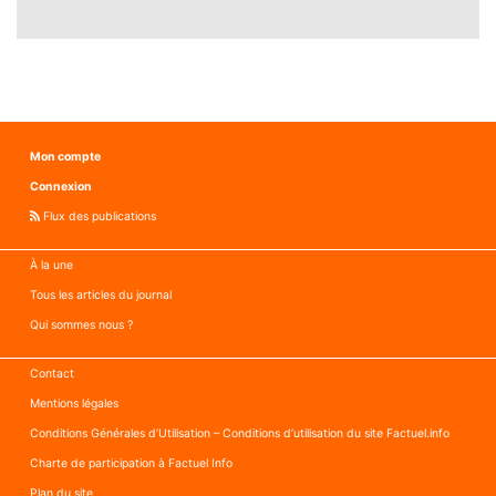
Mon compte
Connexion
Flux des publications
À la une
Tous les articles du journal
Qui sommes nous ?
Contact
Mentions légales
Conditions Générales d’Utilisation – Conditions d’utilisation du site Factuel.info
Charte de participation à Factuel Info
Plan du site