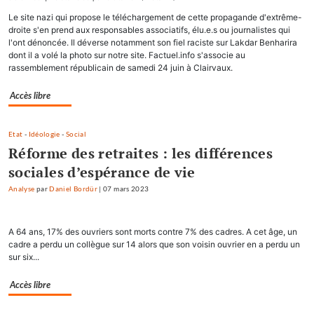
Le site nazi qui propose le téléchargement de cette propagande d'extrême-
droite s'en prend aux responsables associatifs, élu.e.s ou journalistes qui
l'ont dénoncée. Il déverse notamment son fiel raciste sur Lakdar Benharira
dont il a volé la photo sur notre site. Factuel.info s'associe au
rassemblement républicain de samedi 24 juin à Clairvaux.
Accès libre
Etat
-
Idéologie
-
Social
Réforme des retraites : les différences
sociales d’espérance de vie
Analyse
par
Daniel Bordür
|
07 mars 2023
A 64 ans, 17% des ouvriers sont morts contre 7% des cadres. A cet âge, un
cadre a perdu un collègue sur 14 alors que son voisin ouvrier en a perdu un
sur six...
Accès libre