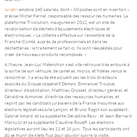
Juratri
emploie 140 salariés, dont « 60 postes sont en insertion »,
précise Michel Kernel, responsable des ressources humaines. La
plateforme Trivolution, inaugurée en 2012, est un site de
revalorisation de déchets d’équipements électriques et
électroniques. « La collecte s’effectue sur l’ensemble de la
Franche-Comté, auprès de professionnels et dans les
déchetteries ; le traitement se fait ici. Ils sont réexpédiés pour
créer de nouveaux produits recomposés. »
A l’heure, Jean-Luc Mélenchon s’est vite retrouvé très entouré à
la sortie de son véhicule, de caméras, micros, et fidèles venus le
rencontrer. Il a ensuite été accueilli par les trois directeurs
associés du
Groupe coopératif Demain
, Emmanuel Troubat,
directeur d’exploitation, Matthieu Grosset, directeur général, et
Géraldine Aymonier, directrice des ressources humaines, et
rejoint par les candidats jurassiens de la France insoumise aux
élections législatives
Julie Lançon, et Bruno Ragot son suppléant ;
Gabriel Amard, et sa suppléante Géraldine Revy ; et Jean-Bernard
Marcuzzi et sa suppléante Claudine Roueff. Les élections
législatives auront lieu les 11 et 18 juin.
. Tous les participants ont
dû se munir de gilets fluo pour pouvoir suivre la visite.