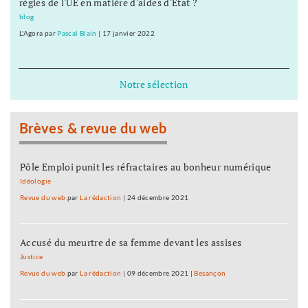
règles de l'UE en matière d'aides d'État ?
blog
L'Agora
par
Pascal Blain
|
17 janvier 2022
Notre sélection
Brèves & revue du web
Pôle Emploi punit les réfractaires au bonheur numérique
Idéologie
Revue du web
par
La rédaction
|
24 décembre 2021
Accusé du meurtre de sa femme devant les assises
Justice
Revue du web
par
La rédaction
|
09 décembre 2021
|
Besançon