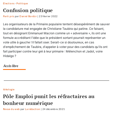
Elections
-
Politique
Confusion politique
Parti pris
par
Daniel Bordür
|
23 février 2022
Les organisateurs de la Primaire populaire tentent désespérément de sauver
la candidature mal engagée de Christiane Taubira qui patine. Ce faisant,
tout en désignant Emmanuel Macron comme un « adversaire », ils ont une
formule accréditant l'idée que le président sortant pourrait représenter un
vote utile à gauche ! Il fallait oser. Serait-ce si douloureux, en cas
d'empêchement de Taubira, d'appeler à voter pour des candidats qu'ils ont
fait participer contre leur gré à leur primaire : Mélenchon et Jadot, voire
Hidalgo ?
Accès libre
Separateur
Idéologie
Pôle Emploi punit les réfractaires au
bonheur numérique
Revue du web
par
La rédaction
|
24 décembre 2021