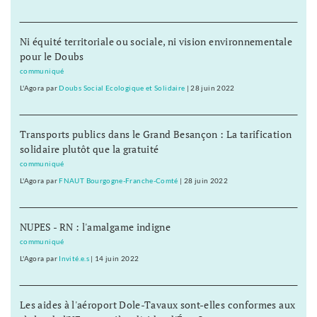
Ni équité territoriale ou sociale, ni vision environnementale
pour le Doubs
communiqué
L'Agora
par
Doubs Social Ecologique et Solidaire
|
28 juin 2022
Transports publics dans le Grand Besançon : La tarification
solidaire plutôt que la gratuité
communiqué
L'Agora
par
FNAUT Bourgogne-Franche-Comté
|
28 juin 2022
NUPES - RN : l'amalgame indigne
communiqué
L'Agora
par
Invité.e.s
|
14 juin 2022
Les aides à l'aéroport Dole-Tavaux sont-elles conformes aux