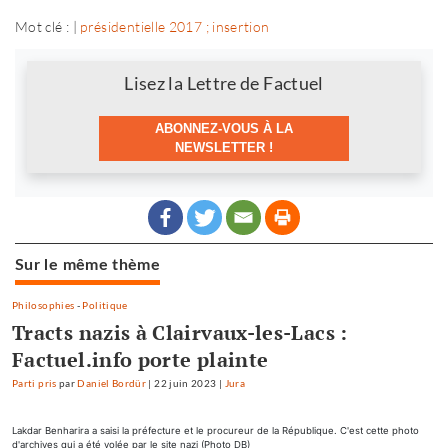
Mot clé : |
présidentielle 2017 ; insertion
Newsletter
Lisez la Lettre de Factuel
ABONNEZ-VOUS À LA
NEWSLETTER !
Sur le même thème
Philosophies
-
Politique
Tracts nazis à Clairvaux-les-Lacs :
Factuel.info porte plainte
Parti pris
par
Daniel Bordür
|
22 juin 2023
|
Jura
Lakdar Benharira a saisi la préfecture et le procureur de la République. C'est cette photo
d'archives qui a été volée par le site nazi (Photo DB)