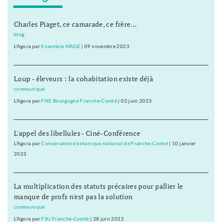
Charles Piaget, ce camarade, ce frère...
blog
L'Agora
par
Ensemble MAGE
|
09 novembre 2023
Loup - éleveurs : la cohabitation existe déjà
communiqué
L'Agora
par
FNE Bourgogne Franche-Comté
|
02 juin 2023
L'appel des libellules - Ciné-Conférence
L'Agora
par
Conservatoire botanique national de Franche-Comté
|
10 janvier
2023
La multiplication des statuts précaires pour pallier le
manque de profs n'est pas la solution
communiqué
L'Agora
par
FSU Franche-Comté
|
28 juin 2022