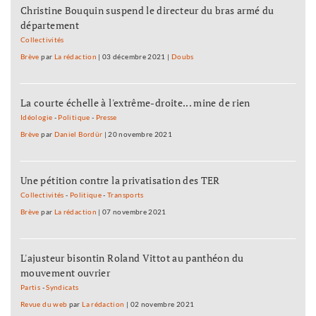
Christine Bouquin suspend le directeur du bras armé du
département
Collectivités
Brève
par
La rédaction
|
03 décembre 2021
|
Doubs
La courte échelle à l'extrême-droite... mine de rien
Idéologie
-
Politique
-
Presse
Brève
par
Daniel Bordür
|
20 novembre 2021
Une pétition contre la privatisation des TER
Collectivités
-
Politique
-
Transports
Brève
par
La rédaction
|
07 novembre 2021
L'ajusteur bisontin Roland Vittot au panthéon du
mouvement ouvrier
Partis
-
Syndicats
Revue du web
par
La rédaction
|
02 novembre 2021