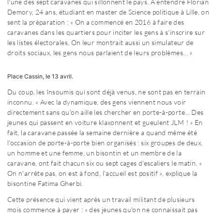
l'une des sept caravanes qui sillonnent le pays. A entendre Florian
Demory, 24 ans, étudiant en master de Science politique à Lille, on
sent la préparation : « On a commencé en 2016 à faire des
caravanes dans les quartiers pour inciter les gens à s'inscrire sur
les listes électorales. On leur montrait aussi un simulateur de
droits sociaux, les gens nous parlaient de leurs problèmes... »
Place Cassin, le 13 avril.
Du coup, les Insoumis qui sont déjà venus, ne sont pas en terrain
inconnu. « Avec la dynamique, des gens viennent nous voir
directement sans qu'on aille les chercher en porte-à-porte... Des
jeunes qui passent en voiture klaxonnent et gueulent JLM ! » En
fait, la caravane passée la semaine dernière a quand même été
l'occasion de porte-à-porte bien organisés : six groupes de deux,
un homme et une femme, un bisontin et un membre de la
caravane, ont fait chacun six ou sept cages d'escaliers le matin. «
On n'arrête pas, on est à fond, l'accueil est positif », explique la
bisontine Fatima Gherbi.
Cette présence qui vient après un travail militant de plusieurs
mois commence à payer : « des jeunes qu'on ne connaissait pas