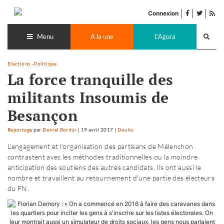
Accéder
facebook
twitter
Flu
au
Connexion
de
contenu
Recherch
pub
lance
Menu
A la une
L'Agora
Elections
-
Politique
La force tranquille des
militants Insoumis de
Besançon
Reportage
par
Daniel Bordür
|
19 avril 2017
|
Doubs
L'engagement et l'organisation des partisans de Mélenchon
contrastent avec les méthodes traditionnelles ou la moindre
anticipation des soutiens des autres candidats. Ils ont aussi le
nombre et travaillent au retournement d'une partie des électeurs
du FN.