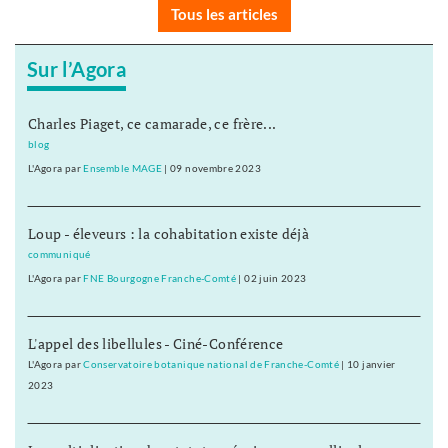
Tous les articles
Sur l’Agora
Charles Piaget, ce camarade, ce frère...
blog
L'Agora
par
Ensemble MAGE
|
09 novembre 2023
Loup - éleveurs : la cohabitation existe déjà
communiqué
L'Agora
par
FNE Bourgogne Franche-Comté
|
02 juin 2023
L'appel des libellules - Ciné-Conférence
L'Agora
par
Conservatoire botanique national de Franche-Comté
|
10 janvier
2023