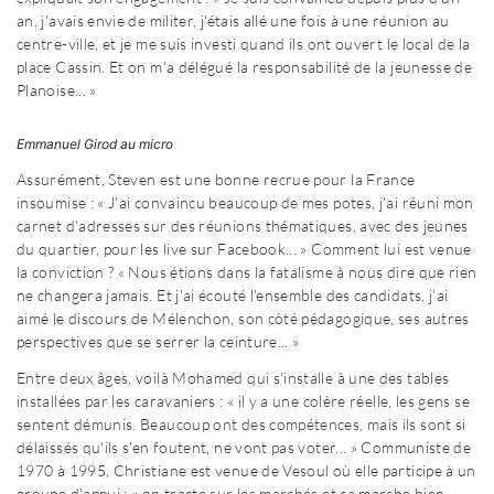
an, j'avais envie de militer, j'étais allé une fois à une réunion au
centre-ville, et je me suis investi quand ils ont ouvert le local de la
place Cassin. Et on m'a délégué la responsabilité de la jeunesse de
Planoise... »
Emmanuel Girod au micro
Assurément, Steven est une bonne recrue pour la France
insoumise : « J'ai convaincu beaucoup de mes potes, j'ai réuni mon
carnet d'adresses sur des réunions thématiques, avec des jeunes
du quartier, pour les live sur Facebook... » Comment lui est venue
la conviction ? « Nous étions dans la fatalisme à nous dire que rien
ne changera jamais. Et j'ai écouté l'ensemble des candidats, j'ai
aimé le discours de Mélenchon, son côté pédagogique, ses autres
perspectives que se serrer la ceinture... »
Entre deux âges, voilà Mohamed qui s'installe à une des tables
installées par les caravaniers : « il y a une colère réelle, les gens se
sentent démunis. Beaucoup ont des compétences, mais ils sont si
délaissés qu'ils s'en foutent, ne vont pas voter... » Communiste de
1970 à 1995, Christiane est venue de Vesoul où elle participe à un
groupe d'appui : « on tracte sur les marchés et ça marche bien,