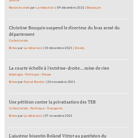
Justice
Revue du web
par
La rédaction
|
09 décembre 2021
|
Besançon
Christine Bouquin suspend le directeur du bras armé du
département
Collectivités
Brève
par
La rédaction
|
03 décembre 2021
|
Doubs
La courte échelle à l'extrême-droite... mine de rien
Idéologie
-
Politique
-
Presse
Brève
par
Daniel Bordür
|
20 novembre 2021
Une pétition contre la privatisation des TER
Collectivités
-
Politique
-
Transports
Brève
par
La rédaction
|
07 novembre 2021
L'ajusteur bisontin Roland Vittot au panthéon du