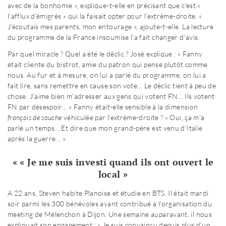
avec de la bonhomie », explique-t-elle en précisant que c'est «
l'afflux d'émigrés » qui la faisait opter pour l'extrême-droite. «
J'écoutais mes parents, mon entourage », ajoute-t-elle. La lecture
du programme de la France insoumise l'a fait changer d'avis.
Par quel miracle ? Quel a été le déclic ? José explique : « Fanny
était cliente du bistrot, amie du patron qui pense plutôt comme
nous. Au fur et à mesure, on lui a parlé du programme, on lui a
fait lire, sans remettre en cause son vote... Le déclic tient à peu de
chose. J'aime bien m'adresser aux gens qui votent FN... Ils votent
FN par désespoir... » Fanny était-elle sensible à la dimension
français de souche
véhiculée par l'extrême-droite ? « Oui, ça m'a
parlé un temps... Et dire que mon grand-père est venu d'Italie
après la guerre... »
« « Je me suis investi quand ils ont ouvert le
local »
A 22 ans, Steven habite Planoise et étudie en BTS. Il était mardi
soir parmi les 300 bénévoles ayant contribué à l'organisation du
meeting de Mélenchon à Dijon. Une semaine auparavant, il nous
expliquait son engagement : « Je suis convaincu depuis plus d'un