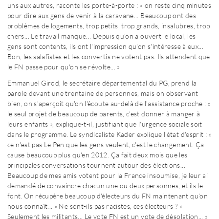
uns aux autres, raconte les porte-à-porte : « on reste cinq minutes
pour dire aux gens de venir à la caravane... Beaucoup ont des
problèmes de logements, trop petits, trop grands, insalubres, trop
chers... Le travail manque... Depuis qu'on a ouvert le local, les
gens sont contents, ils ont l'impression qu'on s'intéresse à eux...
Bon, les salafistes et les convertis ne votent pas. Ils attendent que
le FN passe pour qu'on se révolte... »
Emmanuel Girod, le secrétaire départemental du PG, prend la
parole devant une trentaine de personnes, mais on observant
bien, on s'aperçoit qu'on l'écoute au-delà de l'assistance proche : «
le seul projet de beaucoup de parents, c'est donner à manger à
leurs enfants », explique-t-il, justifiant que l'urgence sociale soit
dans le programme. Le syndicaliste Kader explique l'état d'esprit : «
ce n'est pas Le Pen que les gens veulent, c'est le changement. Ça
cause beaucoup plus qu'en 2012. Ça fait deux mois que les
principales conversations tournent autour des élections...
Beaucoup de mes amis votent pour la France insoumise, je leur ai
demandé de convaincre chacun une ou deux personnes, et ils le
font. On récupère beaucoup d'électeurs du FN maintenant qu'on
nous connaît... » Ne sont-ils pas racistes, ces électeurs ? «
Seulement les militants... Le vote FN est un vote de désolation... »