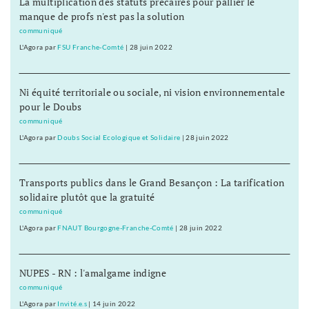
La multiplication des statuts précaires pour pallier le
manque de profs n'est pas la solution
communiqué
L'Agora
par
FSU Franche-Comté
|
28 juin 2022
Ni équité territoriale ou sociale, ni vision environnementale
pour le Doubs
communiqué
L'Agora
par
Doubs Social Ecologique et Solidaire
|
28 juin 2022
Transports publics dans le Grand Besançon : La tarification
solidaire plutôt que la gratuité
communiqué
L'Agora
par
FNAUT Bourgogne-Franche-Comté
|
28 juin 2022
NUPES - RN : l'amalgame indigne
communiqué
L'Agora
par
Invité.e.s
|
14 juin 2022