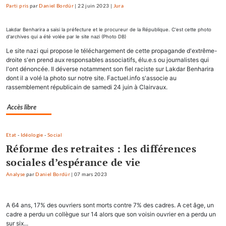
Parti pris
par
Daniel Bordür
|
22 juin 2023
|
Jura
Lakdar Benharira a saisi la préfecture et le procureur de la République. C'est cette photo
d'archives qui a été volée par le site nazi (Photo DB)
Le site nazi qui propose le téléchargement de cette propagande d'extrême-
droite s'en prend aux responsables associatifs, élu.e.s ou journalistes qui
l'ont dénoncée. Il déverse notamment son fiel raciste sur Lakdar Benharira
dont il a volé la photo sur notre site. Factuel.info s'associe au
rassemblement républicain de samedi 24 juin à Clairvaux.
Accès libre
Etat
-
Idéologie
-
Social
Réforme des retraites : les différences
sociales d’espérance de vie
Analyse
par
Daniel Bordür
|
07 mars 2023
A 64 ans, 17% des ouvriers sont morts contre 7% des cadres. A cet âge, un
cadre a perdu un collègue sur 14 alors que son voisin ouvrier en a perdu un
sur six...