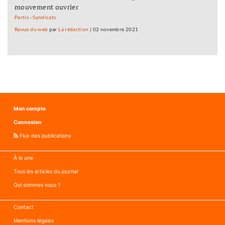
mouvement ouvrier
Partis
-
Syndicats
Revue du web
par
La rédaction
|
02 novembre 2021
Mon compte
Connexion
Flux des publications
À la une
Tous les articles du journal
Qui sommes nous ?
Contact
Mentions légales