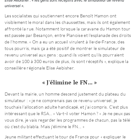
Elise Aebisher : « les gens sont réceptifs avec le simulateur de revenu
universel ».
Les socialistes qui soutiennent encore Benoît Hamon ont
visiblement le moral dans les chaussettes, mais ils ont également
affronté la rue. Notamment lorsque la caravane du Hamon tour
est passée par Besançon, entre Planoise et l'esplanade des droits
de l'homme. « On a eu un accueil virulent à Ile-de-France, des
tous pourris, mais ça a été positif de montrer le simulateur de
revenu universel aux gens : quand ils voient qu'ils pourraient
avoir de 100 à 300 euros de plus, ils sont réceptifs », explique la
conseillère régionale Elise Aebisher.
« J'élimine le FN... »
Devant la mairie, un homme descend justement du plateau du
simulateur : « je ne comprenais pas ce revenu universel, je
touchais l'allocation adulte handicapé, et j'ai compris. C'est plus
intéressant que le RSA... » Va-t-il voter Hamon ? « Je ne peux pas
vous dire, je vais regarder les programmes de chacun, pas la télé
où c'est du blabla. Mais j'élimine le FN... »
Jeune militant effectuant le tour de France pour « expliquer le