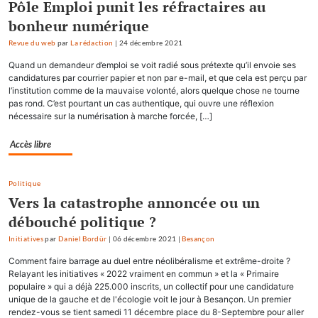
Pôle Emploi punit les réfractaires au
bonheur numérique
Revue du web
par
La rédaction
|
24 décembre 2021
Quand un demandeur d’emploi se voit radié sous prétexte qu’il envoie ses
candidatures par courrier papier et non par e-mail, et que cela est perçu par
l’institution comme de la mauvaise volonté, alors quelque chose ne tourne
pas rond. C’est pourtant un cas authentique, qui ouvre une réflexion
nécessaire sur la numérisation à marche forcée, […]
Accès libre
Politique
Vers la catastrophe annoncée ou un
débouché politique ?
Initiatives
par
Daniel Bordür
|
06 décembre 2021
|
Besançon
Comment faire barrage au duel entre néolibéralisme et extrême-droite ?
Relayant les initiatives « 2022 vraiment en commun » et la « Primaire
populaire » qui a déjà 225.000 inscrits, un collectif pour une candidature
unique de la gauche et de l'écologie voit le jour à Besançon. Un premier
rendez-vous se tient samedi 11 décembre place du 8-Septembre pour aller