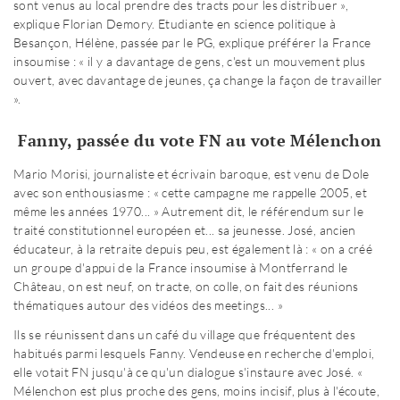
sont venus au local prendre des tracts pour les distribuer »,
explique Florian Demory. Etudiante en science politique à
Besançon, Hélène, passée par le PG, explique préférer la France
insoumise : « il y a davantage de gens, c'est un mouvement plus
ouvert, avec davantage de jeunes, ça change la façon de travailler
».
Fanny, passée du vote FN au vote Mélenchon
Mario Morisi, journaliste et écrivain baroque, est venu de Dole
avec son enthousiasme : « cette campagne me rappelle 2005, et
même les années 1970... » Autrement dit, le référendum sur le
traité constitutionnel européen et... sa jeunesse. José, ancien
éducateur, à la retraite depuis peu, est également là : « on a créé
un groupe d'appui de la France insoumise à Montferrand le
Château, on est neuf, on tracte, on colle, on fait des réunions
thématiques autour des vidéos des meetings... »
Ils se réunissent dans un café du village que fréquentent des
habitués parmi lesquels Fanny. Vendeuse en recherche d'emploi,
elle votait FN jusqu'à ce qu'un dialogue s'instaure avec José. «
Mélenchon est plus proche des gens, moins incisif, plus à l'écoute,