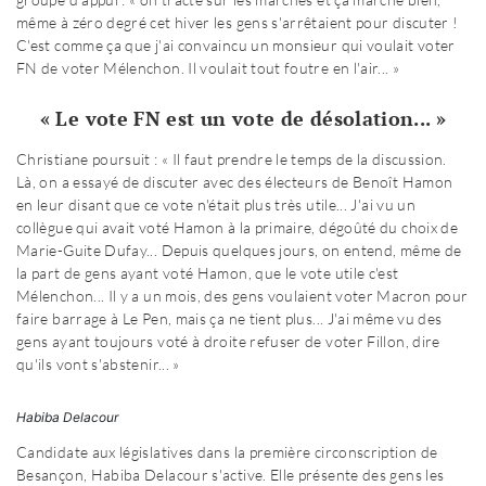
même à zéro degré cet hiver les gens s'arrêtaient pour discuter !
C'est comme ça que j'ai convaincu un monsieur qui voulait voter
FN de voter Mélenchon. Il voulait tout foutre en l'air... »
« Le vote FN est un vote de désolation... »
Christiane poursuit : « Il faut prendre le temps de la discussion.
Là, on a essayé de discuter avec des électeurs de Benoît Hamon
en leur disant que ce vote n'était plus très utile... J'ai vu un
collègue qui avait voté Hamon à la primaire, dégoûté du choix de
Marie-Guite Dufay... Depuis quelques jours, on entend, même de
la part de gens ayant voté Hamon, que le vote utile c'est
Mélenchon... Il y a un mois, des gens voulaient voter Macron pour
faire barrage à Le Pen, mais ça ne tient plus... J'ai même vu des
gens ayant toujours voté à droite refuser de voter Fillon, dire
qu'ils vont s'abstenir... »
Habiba Delacour
Candidate aux législatives dans la première circonscription de
Besançon, Habiba Delacour s'active. Elle présente des gens les