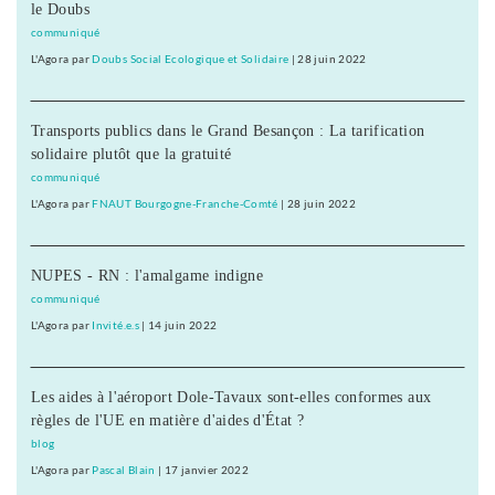
le Doubs
communiqué
L'Agora
par
Doubs Social Ecologique et Solidaire
|
28 juin 2022
Transports publics dans le Grand Besançon : La tarification
solidaire plutôt que la gratuité
communiqué
L'Agora
par
FNAUT Bourgogne-Franche-Comté
|
28 juin 2022
NUPES - RN : l'amalgame indigne
communiqué
L'Agora
par
Invité.e.s
|
14 juin 2022
Les aides à l'aéroport Dole-Tavaux sont-elles conformes aux
règles de l'UE en matière d'aides d'État ?
blog
L'Agora
par
Pascal Blain
|
17 janvier 2022