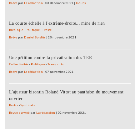
Brève
par
La rédaction
|
03 décembre 2021
|
Doubs
La courte échelle à l'extrême-droite... mine de rien
Idéologie
-
Politique
-
Presse
Brève
par
Daniel Bordür
|
20 novembre 2021
Une pétition contre la privatisation des TER
Collectivités
-
Politique
-
Transports
Brève
par
La rédaction
|
07 novembre 2021
L'ajusteur bisontin Roland Vittot au panthéon du mouvement
ouvrier
Partis
-
Syndicats
Revue du web
par
La rédaction
|
02 novembre 2021