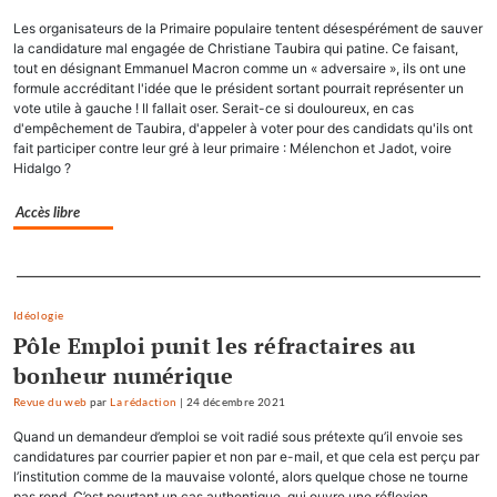
Les organisateurs de la Primaire populaire tentent désespérément de sauver
la candidature mal engagée de Christiane Taubira qui patine. Ce faisant,
tout en désignant Emmanuel Macron comme un « adversaire », ils ont une
formule accréditant l'idée que le président sortant pourrait représenter un
vote utile à gauche ! Il fallait oser. Serait-ce si douloureux, en cas
d'empêchement de Taubira, d'appeler à voter pour des candidats qu'ils ont
fait participer contre leur gré à leur primaire : Mélenchon et Jadot, voire
Hidalgo ?
Accès libre
Separateur
Idéologie
Pôle Emploi punit les réfractaires au
bonheur numérique
Revue du web
par
La rédaction
|
24 décembre 2021
Quand un demandeur d’emploi se voit radié sous prétexte qu’il envoie ses
candidatures par courrier papier et non par e-mail, et que cela est perçu par
l’institution comme de la mauvaise volonté, alors quelque chose ne tourne
pas rond. C’est pourtant un cas authentique, qui ouvre une réflexion