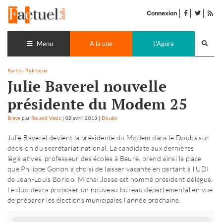
Accéder
facebook
twitter
Flu
au
Connexion
de
contenu
pub
Recherch
lance
Menu
A la une
L'Agora
Partis
-
Politique
Julie Baverel nouvelle
présidente du Modem 25
Brève
par
Roland Vasic
|
02 avril 2013
|
Doubs
Julie Baverel devient la présidente du Modem dans le Doubs sur
décision du secrétariat national. La candidate aux dernières
législatives, professeur des écoles à Beure, prend ainsi la place
que Philippe Gonon a choisi de laisser vacante en partant à l'UDI
de Jean-Louis Borloo. Michel Josse est nommé président délégué.
Le duo devra proposer un nouveau bureau départemental en vue
de préparer les élections municipales l'année prochaine.