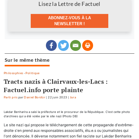
Newsletter
Lisez la Lettre de Factuel
ABONNEZ-VOUS À LA
NEWSLETTER !
Sur le même thème
Philosophies
-
Politique
Tracts nazis à Clairvaux-les-Lacs :
Factuel.info porte plainte
Parti pris
par
Daniel Bordür
|
22 juin 2023
|
Jura
Lakdar Benharira a saisi la préfecture et le procureur de la République. C'est cette photo
d'archives qui a été volée par le site nazi (Photo DB)
Le site nazi qui propose le téléchargement de cette propagande d'extrême-
droite s'en prend aux responsables associatifs, élu.e.s ou journalistes qui
l'ont dénoncée. Il déverse notamment son fiel raciste sur Lakdar Benharira