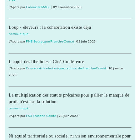
L'Agora
par
Ensemble MAGE
|
09 novembre 2023
Loup - éleveurs : la cohabitation existe déjà
communiqué
L'Agora
par
FNE Bourgogne Franche-Comté
|
02 juin 2023
L'appel des libellules - Ciné-Conférence
L'Agora
par
Conservatoire botanique national de Franche-Comté
|
10 janvier
2023
La multiplication des statuts précaires pour pallier le manque de
profs n'est pas la solution
communiqué
L'Agora
par
FSU Franche-Comté
|
28 juin 2022
Ni équité territoriale ou sociale, ni vision environnementale pour