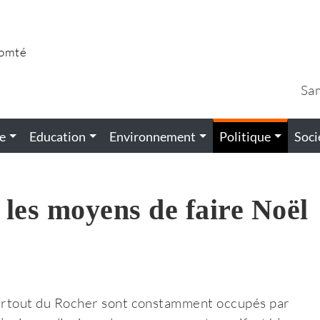
Comté
Sa
e
Education
Environnement
Politique
Soci
s les moyens de faire Noël
 surtout du Rocher sont constamment occupés par