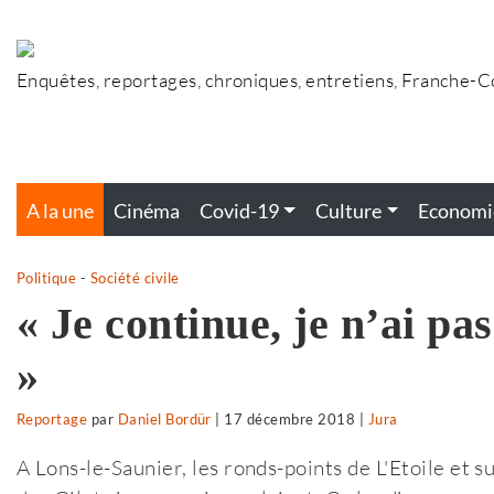
Accéder
au
contenu
Enquêtes, reportages, chroniques, entretiens, Franche-
A la une
Cinéma
Covid-19
Culture
Economi
Politique
-
Société civile
« Je continue, je n’ai pa
»
Reportage
par
Daniel Bordür
|
17 décembre 2018
|
Jura
A Lons-le-Saunier, les ronds-points de L'Etoile et