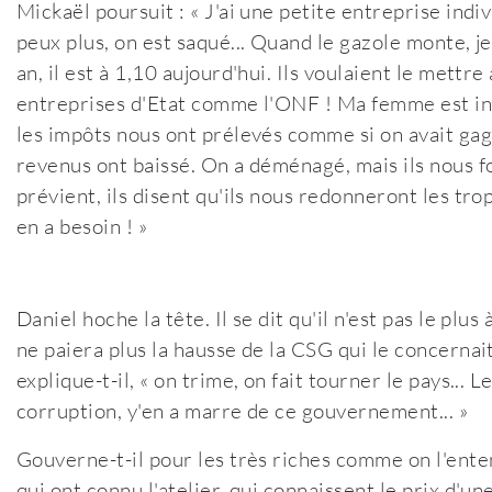
Mickaël poursuit : « J'ai une petite entreprise indiv
peux plus, on est saqué... Quand le gazole monte, je n
an, il est à 1,10 aujourd'hui. Ils voulaient le mettr
entreprises d'Etat comme l'ONF ! Ma femme est inf
les impôts nous ont prélevés comme si on avait ga
revenus ont baissé. On a déménagé, mais ils nous f
prévient, ils disent qu'ils nous redonneront les tro
en a besoin ! »
Daniel hoche la tête. Il se dit qu'il n'est pas le plu
ne paiera plus la hausse de la CSG qui le concernait
explique-t-il, « on trime, on fait tourner le pays... 
corruption, y'en a marre de ce gouvernement... »
Gouverne-t-il pour les très riches comme on l'entend
qui ont connu l'atelier, qui connaissent le prix d'u