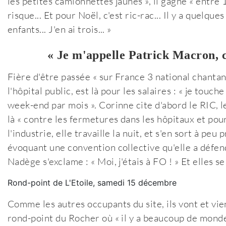
les petites camionnettes jaunes », il gagne « entre
risque... Et pour Noël, c'est ric-rac... Il y a quelq
enfants... J'en ai trois... »
« Je m'appelle Patrick Macron, c'
Fière d'être passée « sur France 3 national chantan
l'hôpital public, est là pour les salaires : « je tou
week-end par mois ». Corinne cite d'abord le RIC, l
là « contre les fermetures dans les hôpitaux et pou
l'industrie, elle travaille la nuit, et s'en sort à pe
évoquant une convention collective qu'elle a défend
Nadège s'exclame : « Moi, j'étais à FO ! » Et elles 
Rond-point de L'Etoile, samedi 15 décembre
Comme les autres occupants du site, ils vont et v
rond-point du Rocher où « il y a beaucoup de monde 