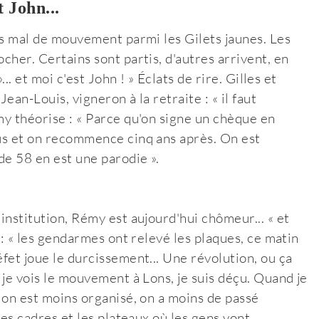
t John...
pas mal de mouvement parmi les Gilets jaunes. Les
cher. Certains sont partis, d'autres arrivent, en
... et moi c'est John ! » Éclats de rire. Gilles et
ean-Louis, vigneron à la retraite : « il faut
my théorise : « Parce qu'on signe un chèque en
ous et on recommence cinq ans après. On est
de 58 en est une parodie ».
institution, Rémy est aujourd'hui chômeur... « et
r : « les gendarmes ont relevé les plaques, ce matin
éfet joue le durcissement... Une révolution, ou ça
 je vois le mouvement à Lons, je suis déçu. Quand je
, on est moins organisé, on a moins de passé
les cadres et les plateaux où les gens vont