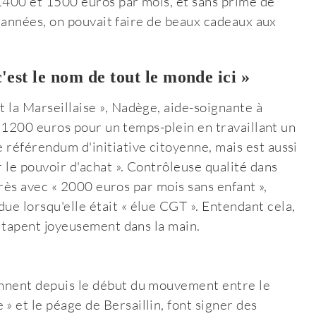
 1400 et 1500 euros par mois, et sans prime de
ues années, on pouvait faire de beaux cadeaux aux
est le nom de tout le monde ici »
t la Marseillaise », Nadège, aide-soignante à
che 1200 euros pour un temps-plein en travaillant un
e référendum d'initiative citoyenne, mais est aussi
r le pouvoir d'achat ». Contrôleuse qualité dans
u près avec « 2000 euros par mois sans enfant »,
ue lorsqu'elle était « élue CGT ». Entendant cela,
se tapent joyeusement dans la main.
iennent depuis le début du mouvement entre le
» et le péage de Bersaillin, font signer des