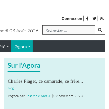
facebook
twitter
Fl
Connexion
de
Recherche
lanc
pub
medi 08 Août 2026
été
L’Agora
Sur l’Agora
Charles Piaget, ce camarade, ce frère...
blog
L'Agora
par
Ensemble MAGE
|
09 novembre 2023