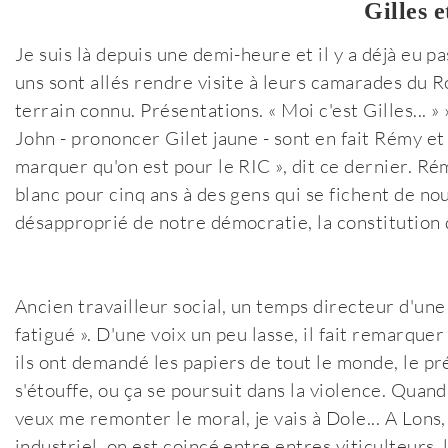
Gilles e
Je suis là depuis une demi-heure et il y a déjà eu 
uns sont allés rendre visite à leurs camarades du Ro
terrain connu. Présentations. « Moi c'est Gilles... » »
John - prononcer Gilet jaune - sont en fait Rémy et J
marquer qu'on est pour le RIC », dit ce dernier. Ré
blanc pour cinq ans à des gens qui se fichent de n
désapproprié de notre démocratie, la constitution 
Ancien travailleur social, un temps directeur d'une 
fatigué ». D'une voix un peu lasse, il fait remarque
ils ont demandé les papiers de tout le monde, le pr
s'étouffe, ou ça se poursuit dans la violence. Quand
veux me remonter le moral, je vais à Dole... A Lons
industriel, on est coincé entre entres viticulteurs, 