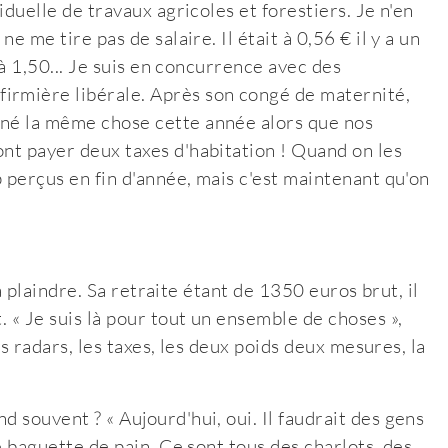
iduelle de travaux agricoles et forestiers. Je n'en
e me tire pas de salaire. Il était à 0,56 € il y a un
e à 1,50... Je suis en concurrence avec des
irmière libérale. Après son congé de maternité,
gné la même chose cette année alors que nos
ont payer deux taxes d'habitation ! Quand on les
p perçus en fin d'année, mais c'est maintenant qu'on
s à plaindre. Sa retraite étant de 1350 euros brut, il
. « Je suis là pour tout un ensemble de choses »,
Les radars, les taxes, les deux poids deux mesures, la
 souvent ? « Aujourd'hui, oui. Il faudrait des gens
ne baguette de pain. Ce sont tous des charlots, des