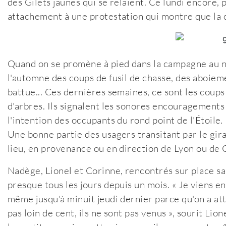
des Gilets jaunes qui se relaient. Ce lundi encore,
attachement à une protestation qui montre que la c
Quand on se promène à pied dans la campagne au n
l'automne des coups de fusil de chasse, des aboieme
battue... Ces dernières semaines, ce sont les coups
d'arbres. Ils signalent les sonores encouragement
l'intention des occupants du rond point de l'Étoile.
Une bonne partie des usagers transitant par le gira
lieu, en provenance ou en direction de Lyon ou de 
Nadège, Lionel et Corinne, rencontrés sur place sa
presque tous les jours depuis un mois. « Je viens en
même jusqu'à minuit jeudi dernier parce qu'on a at
pas loin de cent, ils ne sont pas venus », sourit Li