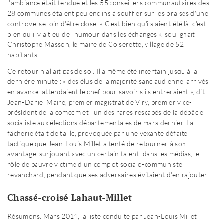
l'ambiance était tendue et les 55 conseillers communautaires des
28 communes étaient peu enclins à souffler sur les braises d'une
controverse loin d'être close. « C'est bien qu'ils aient été là, c'est
bien qu'il y ait eu de l'humour dans les échanges », soulignait
Christophe Masson, le maire de Coiserette, village de 52
habitants.
Ce retour n'allait pas de soi. Il a même été incertain jusqu'à la
dernière minute : « des élus de la majorité sanclaudienne, arrivés
en avance, attendaient le chef pour savoir s'ils entreraient », dit
Jean-Daniel Maire, premier magistrat de Viry, premier vice-
président de la comcom et l'un des rares rescapés de la débâcle
socialiste aux élections départementales de mars dernier. La
fâcherie était de taille, provoquée par une vexante défaite
tactique que Jean-Louis Millet a tenté de retourner à son
avantage, surjouant avec un certain talent, dans les médias, le
rôle de pauvre victime d'un complot socialo-communiste
revanchard, pendant que ses adversaires évitaient d'en rajouter.
Chassé-croisé Lahaut-Millet
Résumons. Mars 2014, la liste conduite par Jean-Louis Millet