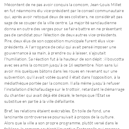
Mécontent de ne pas avoir conquis la comcom, Jean-Louis Millet
en fut néanmoins élu vice-président par le conseil communautaire
qui, après avoir retoqué deux de ses colistiers, ne considérait pas
sage de se couper de la ville centre. La majorité sanclaudienne
donna en outre des verges pour se faire battre en ne présentant
pas de candidat pour l'élection de deux autres vice-présidents.
Pire, deux élus de son opposition municipale furent élus vice-
présidents. A l'arrogance de celui qui avait pensé imposer une
gouvernance à sa main, à prendre ou à laisser, s'ajoutait
l'humiliation. Sa réaction fut à la hauteur de son dépit : il boycotta
avec ses amis la comcom jusqu'à ce 16 septembre. Non sans lui
avoir mis quelques bâtons dans les roues en revenant sur une
subvention, qu'il avait votée quand il était dans l'opposition, à la
médiathèque portée par la comcom. Il alla même jusqu'à refuser
l'installation d'échafaudage sur le trottoir, retardant le démarrage
du chantier qui avait déjà été décalé, le temps que l'Etat se
substitue en partie à la ville défaillante.
Bref, les relations étaient exécrables. En toile de fond, une
lancinante controverse se poursuivait à propos de la culture.
Alors que la ville a son propre programme, plutôt versé dans le
folklore, la comcom soutient l'inventive Fraternelle qui propose