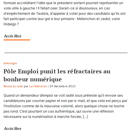
formule accréditant l'idée que le président sortant pourrait représenter un
vote utile à gauche ! Il fallait oser. Serait-ce si douloureux, en cas
d'empêchement de Taubira, d'appeler à voter pour des candidats qu'ils ont
fait participer contre leur gré à leur primaire : Mélenchon et Jadot, voire
Hidalgo ?
Accès libre
Separateur
Idéologie
Pôle Emploi punit les réfractaires au
bonheur numérique
Revue du web
par
La rédaction
|
24 décembre 2021
Quand un demandeur d’emploi se voit radié sous prétexte qu’il envoie ses
candidatures par courrier papier et non par e-mail, et que cela est perçu par
l’institution comme de la mauvaise volonté, alors quelque chose ne tourne
pas rond. C’est pourtant un cas authentique, qui ouvre une réflexion
nécessaire sur la numérisation à marche forcée, […]
Accès libre