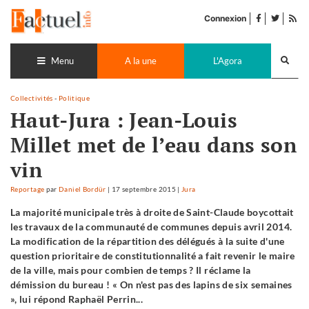
Accéder
facebook
twitter
Flu
au
Connexion
de
contenu
pub
Recherch
lance
Menu
A la une
L'Agora
Collectivités
-
Politique
Haut-Jura : Jean-Louis
Millet met de l’eau dans son
vin
Reportage
par
Daniel Bordür
|
17 septembre 2015
|
Jura
La majorité municipale très à droite de Saint-Claude boycottait
les travaux de la communauté de communes depuis avril 2014.
La modification de la répartition des délégués à la suite d'une
question prioritaire de constitutionnalité a fait revenir le maire
de la ville, mais pour combien de temps ? Il réclame la
démission du bureau ! « On n'est pas des lapins de six semaines
», lui répond Raphaël Perrin...