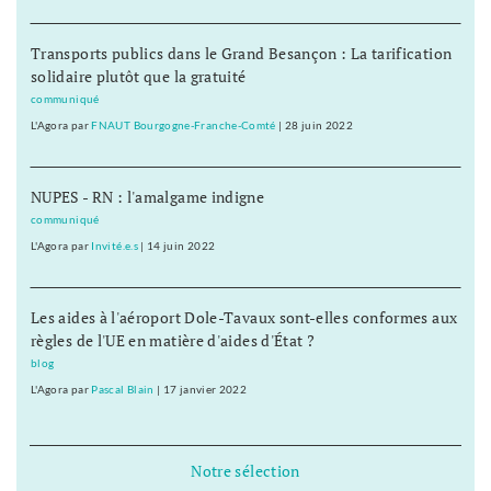
Transports publics dans le Grand Besançon : La tarification
solidaire plutôt que la gratuité
communiqué
L'Agora
par
FNAUT Bourgogne-Franche-Comté
|
28 juin 2022
NUPES - RN : l'amalgame indigne
communiqué
L'Agora
par
Invité.e.s
|
14 juin 2022
Les aides à l'aéroport Dole-Tavaux sont-elles conformes aux
règles de l'UE en matière d'aides d'État ?
blog
L'Agora
par
Pascal Blain
|
17 janvier 2022
Notre sélection