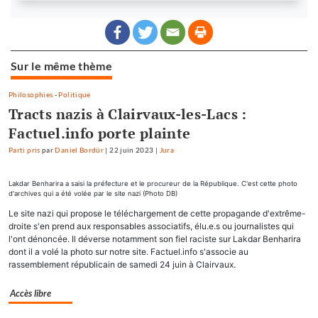
Sur le même thème
Philosophies
-
Politique
Tracts nazis à Clairvaux-les-Lacs :
Factuel.info porte plainte
Parti pris
par
Daniel Bordür
|
22 juin 2023
|
Jura
Lakdar Benharira a saisi la préfecture et le procureur de la République. C'est cette photo
d'archives qui a été volée par le site nazi (Photo DB)
Le site nazi qui propose le téléchargement de cette propagande d'extrême-
droite s'en prend aux responsables associatifs, élu.e.s ou journalistes qui
l'ont dénoncée. Il déverse notamment son fiel raciste sur Lakdar Benharira
dont il a volé la photo sur notre site. Factuel.info s'associe au
rassemblement républicain de samedi 24 juin à Clairvaux.
Accès libre