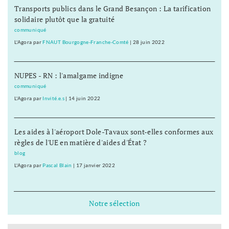
Transports publics dans le Grand Besançon : La tarification
solidaire plutôt que la gratuité
communiqué
L'Agora
par
FNAUT Bourgogne-Franche-Comté
|
28 juin 2022
NUPES - RN : l'amalgame indigne
communiqué
L'Agora
par
Invité.e.s
|
14 juin 2022
Les aides à l'aéroport Dole-Tavaux sont-elles conformes aux
règles de l'UE en matière d'aides d'État ?
blog
L'Agora
par
Pascal Blain
|
17 janvier 2022
Notre sélection