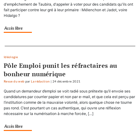
d'empêchement de Taubira, d'appeler à voter pour des candidats qu'ils ont
fait participer contre leur gré à leur primaire : Mélenchon et Jadot, voire
Hidalgo ?
Accès libre
Separateur
Idéologie
Pôle Emploi punit les réfractaires au
bonheur numérique
Revue du web
par
La rédaction
|
24 décembre 2021
Quand un demandeur d’emploi se voit radié sous prétexte qu’il envoie ses
candidatures par courrier papier et non par e-mail, et que cela est perçu par
l’institution comme de la mauvaise volonté, alors quelque chose ne tourne
pas rond. C’est pourtant un cas authentique, qui ouvre une réflexion
nécessaire sur la numérisation à marche forcée, […]
Accès libre