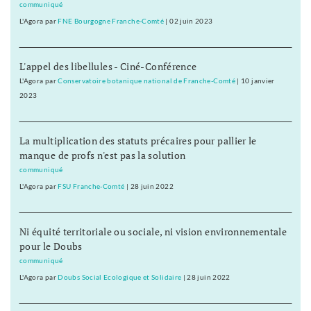
communiqué
L'Agora
par
FNE Bourgogne Franche-Comté
|
02 juin 2023
L'appel des libellules - Ciné-Conférence
L'Agora
par
Conservatoire botanique national de Franche-Comté
|
10 janvier
2023
La multiplication des statuts précaires pour pallier le
manque de profs n'est pas la solution
communiqué
L'Agora
par
FSU Franche-Comté
|
28 juin 2022
Ni équité territoriale ou sociale, ni vision environnementale
pour le Doubs
communiqué
L'Agora
par
Doubs Social Ecologique et Solidaire
|
28 juin 2022