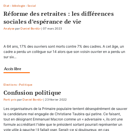
Etat
-
Idéologie
-
Social
Réforme des retraites : les différences
sociales d’espérance de vie
Analyse
par
Daniel Bordür
|
07 mars 2023
A 64 ans, 17% des ouvriers sont morts contre 7% des cadres. A cet âge, un
cadre a perdu un collègue sur 14 alors que son voisin ouvrier en a perdu un
sur six...
Accès libre
Elections
-
Politique
Confusion politique
Parti pris
par
Daniel Bordür
|
23 février 2022
Les organisateurs de la Primaire populaire tentent désespérément de sauver
la candidature mal engagée de Christiane Taubira qui patine. Ce faisant,
tout en désignant Emmanuel Macron comme un « adversaire », ils ont une
formule accréditant l'idée que le président sortant pourrait représenter un
vote utile à gauche ! Il fallait oser. Serait-ce si douloureux, en cas