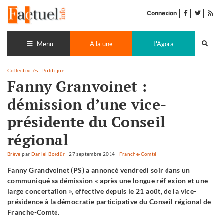
Accéder
facebook
twitter
Flu
au
Connexion
de
contenu
pub
Recherch
lance
Menu
A la une
L'Agora
Collectivités
-
Politique
Fanny Granvoinet :
démission d’une vice-
présidente du Conseil
régional
Brève
par
Daniel Bordür
|
27 septembre 2014
|
Franche-Comté
Fanny Grandvoinet (PS) a annoncé vendredi soir dans un
communiqué sa démission « après une longue réflexion et une
large concertation », effective depuis le 21 août, de la vice-
présidence à la démocratie participative du Conseil régional de
Franche-Comté.