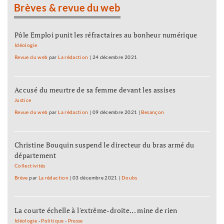
Brèves & revue du web
Pôle Emploi punit les réfractaires au bonheur numérique
Idéologie
Revue du web
par
La rédaction
|
24 décembre 2021
Accusé du meurtre de sa femme devant les assises
Justice
Revue du web
par
La rédaction
|
09 décembre 2021
|
Besançon
Christine Bouquin suspend le directeur du bras armé du
département
Collectivités
Brève
par
La rédaction
|
03 décembre 2021
|
Doubs
La courte échelle à l'extrême-droite... mine de rien
Idéologie
-
Politique
-
Presse