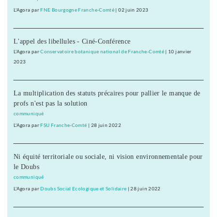
L'Agora
par
FNE Bourgogne Franche-Comté
|
02 juin 2023
L'appel des libellules - Ciné-Conférence
L'Agora
par
Conservatoire botanique national de Franche-Comté
|
10 janvier
2023
La multiplication des statuts précaires pour pallier le manque de
profs n'est pas la solution
communiqué
L'Agora
par
FSU Franche-Comté
|
28 juin 2022
Ni équité territoriale ou sociale, ni vision environnementale pour
le Doubs
communiqué
L'Agora
par
Doubs Social Ecologique et Solidaire
|
28 juin 2022