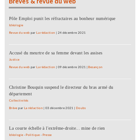
Brèves & revue du web
Pôle Emploi punit les réfractaires au bonheur numérique
Idéologie
Revue du web
par
La rédaction
|
24 décembre 2021
Accusé du meurtre de sa femme devant les assises
Justice
Revue du web
par
La rédaction
|
09 décembre 2021
|
Besançon
Christine Bouquin suspend le directeur du bras armé du
département
Collectivités
Brève
par
La rédaction
|
03 décembre 2021
|
Doubs
La courte échelle à l'extrême-droite... mine de rien
Idéologie
-
Politique
-
Presse