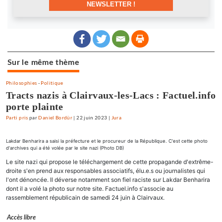
NEWSLETTER !
Sur le même thème
Philosophies
-
Politique
Tracts nazis à Clairvaux-les-Lacs : Factuel.info
porte plainte
Parti pris
par
Daniel Bordür
|
22 juin 2023
|
Jura
Lakdar Benharira a saisi la préfecture et le procureur de la République. C'est cette photo
d'archives qui a été volée par le site nazi (Photo DB)
Le site nazi qui propose le téléchargement de cette propagande d'extrême-
droite s'en prend aux responsables associatifs, élu.e.s ou journalistes qui
l'ont dénoncée. Il déverse notamment son fiel raciste sur Lakdar Benharira
dont il a volé la photo sur notre site. Factuel.info s'associe au
rassemblement républicain de samedi 24 juin à Clairvaux.
Accès libre