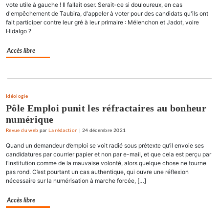
vote utile à gauche ! Il fallait oser. Serait-ce si douloureux, en cas
d'empêchement de Taubira, d'appeler à voter pour des candidats qu'ils ont
fait participer contre leur gré à leur primaire : Mélenchon et Jadot, voire
Hidalgo ?
Accès libre
Separateur
Idéologie
Pôle Emploi punit les réfractaires au bonheur
numérique
Revue du web
par
La rédaction
|
24 décembre 2021
Quand un demandeur d’emploi se voit radié sous prétexte qu’il envoie ses
candidatures par courrier papier et non par e-mail, et que cela est perçu par
l’institution comme de la mauvaise volonté, alors quelque chose ne tourne
pas rond. C’est pourtant un cas authentique, qui ouvre une réflexion
nécessaire sur la numérisation à marche forcée, […]
Accès libre