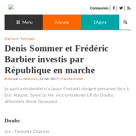
Accéder
facebook
twitter
Flu
au
Connexion
de
contenu
Recherch
pub
lance
Menu
A la une
L'Agora
Elections
-
Politique
Denis Sommer et Frédéric
Barbier investis par
République en marche
Brève
par
La rédaction
|
12 mai 2017
|
Franche-Comté
Le parti présidentiel n'a (pour l'instant) désigné personne face à
Eric Alauzet. Sylvie Le Hir, vice-présidente LR du Doubs,
affrontera Annie Genevard.
Doubs
1re : Fannette Charvier