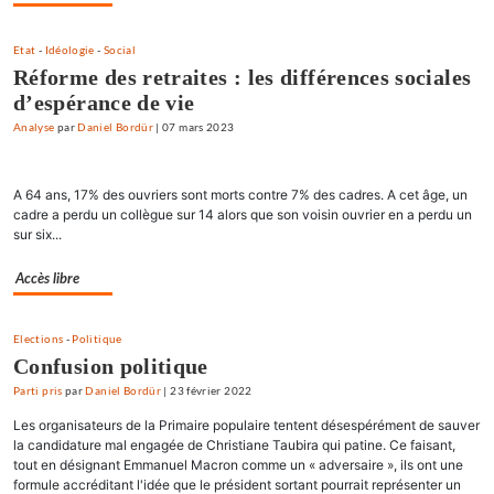
Etat
-
Idéologie
-
Social
Réforme des retraites : les différences sociales
d’espérance de vie
Analyse
par
Daniel Bordür
|
07 mars 2023
A 64 ans, 17% des ouvriers sont morts contre 7% des cadres. A cet âge, un
cadre a perdu un collègue sur 14 alors que son voisin ouvrier en a perdu un
sur six...
Accès libre
Elections
-
Politique
Confusion politique
Parti pris
par
Daniel Bordür
|
23 février 2022
Les organisateurs de la Primaire populaire tentent désespérément de sauver
la candidature mal engagée de Christiane Taubira qui patine. Ce faisant,
tout en désignant Emmanuel Macron comme un « adversaire », ils ont une
formule accréditant l'idée que le président sortant pourrait représenter un