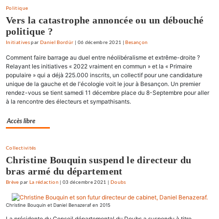
Politique
Vers la catastrophe annoncée ou un débouché
politique ?
Initiatives
par
Daniel Bordür
|
06 décembre 2021
|
Besançon
Comment faire barrage au duel entre néolibéralisme et extrême-droite ?
Relayant les initiatives « 2022 vraiment en commun » et la « Primaire
populaire » qui a déjà 225.000 inscrits, un collectif pour une candidature
unique de la gauche et de l'écologie voit le jour à Besançon. Un premier
rendez-vous se tient samedi 11 décembre place du 8-Septembre pour aller
à la rencontre des électeurs et sympathisants.
Accès libre
Collectivités
Christine Bouquin suspend le directeur du
bras armé du département
Brève
par
La rédaction
|
03 décembre 2021
|
Doubs
Christine Bouquin et Daniel Benazeraf en 2015
La présidente du Conseil départemental du Doubs a suspendu à titre