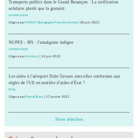
Transports publics dans le Grand Besançon : La tarification
solidaire plutôt que la gratuité
communiqué
L'Agora
par
FNAUT Bourgogne-Franche-Comté
|
28 juin 2022
NUPES - RN : l'amalgame indigne
communiqué
L'Agora
par
Invité.e.s
|
14 juin 2022
Les aides à l'aéroport Dole-Tavaux sont-elles conformes aux
règles de l'UE en matière d'aides d'État ?
blog
L'Agora
par
Pascal Blain
|
17 janvier 2022
Notre sélection