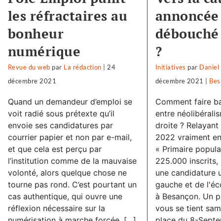
les réfractaires au
annoncée
bonheur
débouché 
numérique
?
Revue du web
par
La rédaction
|
24
Initiatives
par
Daniel
décembre 2021
décembre 2021
|
Bes
Quand un demandeur d’emploi se
Comment faire ba
voit radié sous prétexte qu’il
entre néolibérali
envoie ses candidatures par
droite ? Relayant l
courrier papier et non par e-mail,
2022 vraiment en
et que cela est perçu par
« Primaire popula
l’institution comme de la mauvaise
225.000 inscrits, 
volonté, alors quelque chose ne
une candidature u
tourne pas rond. C’est pourtant un
gauche et de l'éco
cas authentique, qui ouvre une
à Besançon. Un p
réflexion nécessaire sur la
vous se tient sa
numérisation à marche forcée, […]
place du 8-Septe