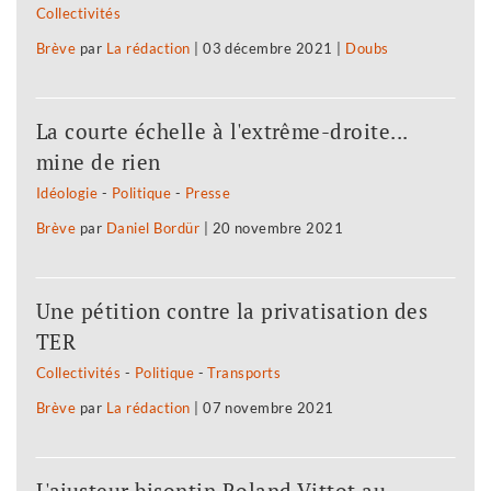
Collectivités
Brève
par
La rédaction
|
03 décembre 2021
|
Doubs
La courte échelle à l'extrême-droite...
mine de rien
Idéologie
-
Politique
-
Presse
Brève
par
Daniel Bordür
|
20 novembre 2021
Une pétition contre la privatisation des
TER
Collectivités
-
Politique
-
Transports
Brève
par
La rédaction
|
07 novembre 2021
L'ajusteur bisontin Roland Vittot au