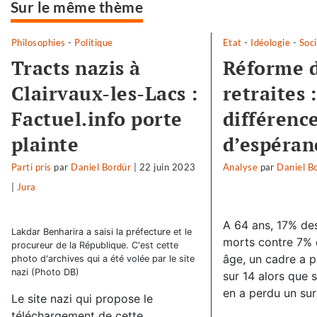
Sur le même thème
Philosophies
-
Politique
Etat
-
Idéologie
-
Soci
Tracts nazis à
Réforme 
Clairvaux-les-Lacs :
retraites :
Factuel.info porte
différence
plainte
d’espéran
Parti pris
par
Daniel Bordür
|
22 juin 2023
Analyse
par
Daniel B
|
Jura
A 64 ans, 17% des
Lakdar Benharira a saisi la préfecture et le
morts contre 7% 
procureur de la République. C'est cette
âge, un cadre a p
photo d'archives qui a été volée par le site
nazi (Photo DB)
sur 14 alors que s
en a perdu un sur 
Le site nazi qui propose le
téléchargement de cette