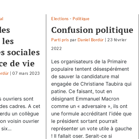
al
Elections
-
Politique
des
Confusion politique
 les
Parti pris
par
Daniel Bordür
|
23 février
2022
s sociales
ce de vie
Les organisateurs de la Primaire
populaire tentent désespérément
ordür
|
07 mars 2023
de sauver la candidature mal
engagée de Christiane Taubira qui
patine. Ce faisant, tout en
 ouvriers sont
désignant Emmanuel Macron
des cadres. A cet
comme un « adversaire », ils ont
erdu un collègue
une formule accréditant l'idée que
on voisin ouvrier
le président sortant pourrait
six...
représenter un vote utile à gauche
! Il fallait oser. Serait-ce si