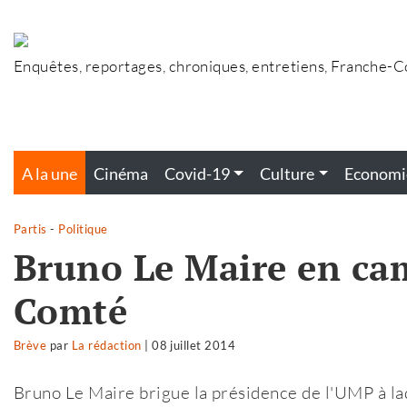
Accéder
au
contenu
Enquêtes, reportages, chroniques, entretiens, Franche-
A la une
Cinéma
Covid-19
Culture
Economi
Partis
-
Politique
Bruno Le Maire en ca
Comté
Brève
par
La rédaction
|
08 juillet 2014
Bruno Le Maire brigue la présidence de l'UMP à la