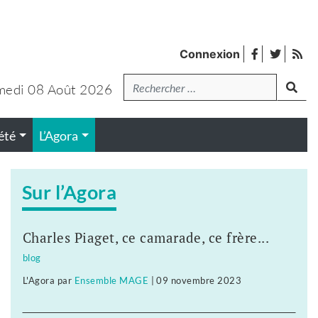
facebook
twitter
Fl
Connexion
de
Recherche
lanc
pub
medi 08 Août 2026
été
L’Agora
Sur l’Agora
Charles Piaget, ce camarade, ce frère...
blog
L'Agora
par
Ensemble MAGE
|
09 novembre 2023