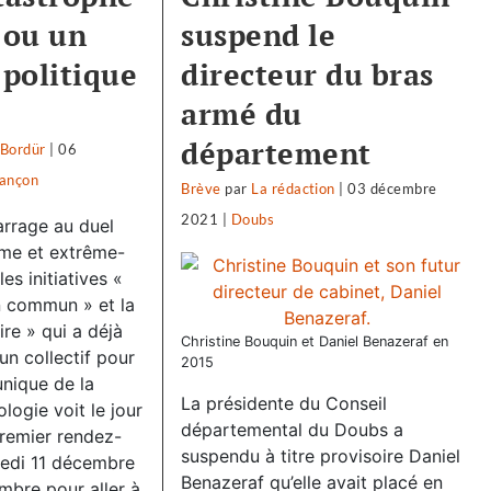
 ou un
suspend le
politique
directeur du bras
armé du
département
 Bordür
|
06
ançon
Brève
par
La rédaction
|
03 décembre
2021
|
Doubs
rrage au duel
sme et extrême-
es initiatives «
 commun » et la
ire » qui a déjà
Christine Bouquin et Daniel Benazeraf en
un collectif pour
2015
nique de la
La présidente du Conseil
logie voit le jour
départemental du Doubs a
remier rendez-
suspendu à titre provisoire Daniel
medi 11 décembre
Benazeraf qu’elle avait placé en
mbre pour aller à