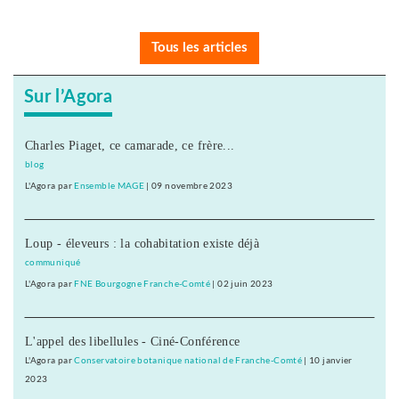
Tous les articles
Sur l’Agora
Charles Piaget, ce camarade, ce frère...
blog
L'Agora
par
Ensemble MAGE
|
09 novembre 2023
Loup - éleveurs : la cohabitation existe déjà
communiqué
L'Agora
par
FNE Bourgogne Franche-Comté
|
02 juin 2023
L'appel des libellules - Ciné-Conférence
L'Agora
par
Conservatoire botanique national de Franche-Comté
|
10 janvier
2023