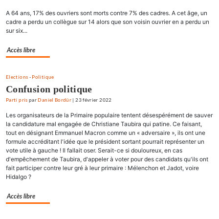
A 64 ans, 17% des ouvriers sont morts contre 7% des cadres. A cet âge, un
cadre a perdu un collègue sur 14 alors que son voisin ouvrier en a perdu un
sur six...
Accès libre
Elections
-
Politique
Confusion politique
Parti pris
par
Daniel Bordür
|
23 février 2022
Les organisateurs de la Primaire populaire tentent désespérément de sauver
la candidature mal engagée de Christiane Taubira qui patine. Ce faisant,
tout en désignant Emmanuel Macron comme un « adversaire », ils ont une
formule accréditant l'idée que le président sortant pourrait représenter un
vote utile à gauche ! Il fallait oser. Serait-ce si douloureux, en cas
d'empêchement de Taubira, d'appeler à voter pour des candidats qu'ils ont
fait participer contre leur gré à leur primaire : Mélenchon et Jadot, voire
Hidalgo ?
Accès libre