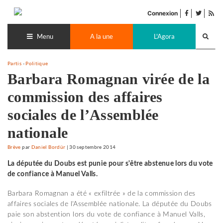
Accéder
facebook
twitter
Flu
au
Connexion
de
contenu
Recherch
pub
lance
Menu
A la une
L'Agora
Partis
-
Politique
Barbara Romagnan virée de la
commission des affaires
sociales de l’Assemblée
nationale
Brève
par
Daniel Bordür
|
30 septembre 2014
La députée du Doubs est punie pour s'être abstenue lors du vote
de confiance à Manuel Valls.
Barbara Romagnan a été « exfiltrée » de la commission des
affaires sociales de l'Assemblée nationale. La députée du Doubs
paie son abstention lors du vote de confiance à Manuel Valls,