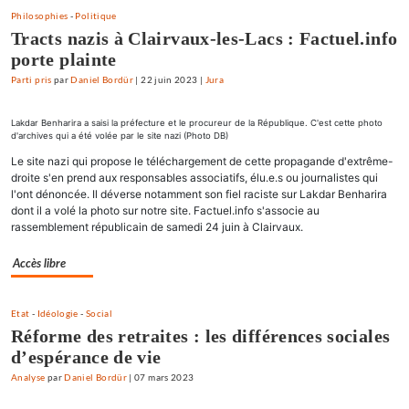
Philosophies
-
Politique
Tracts nazis à Clairvaux-les-Lacs : Factuel.info
porte plainte
Parti pris
par
Daniel Bordür
|
22 juin 2023
|
Jura
Lakdar Benharira a saisi la préfecture et le procureur de la République. C'est cette photo
d'archives qui a été volée par le site nazi (Photo DB)
Le site nazi qui propose le téléchargement de cette propagande d'extrême-
droite s'en prend aux responsables associatifs, élu.e.s ou journalistes qui
l'ont dénoncée. Il déverse notamment son fiel raciste sur Lakdar Benharira
dont il a volé la photo sur notre site. Factuel.info s'associe au
rassemblement républicain de samedi 24 juin à Clairvaux.
Accès libre
Etat
-
Idéologie
-
Social
Réforme des retraites : les différences sociales
d’espérance de vie
Analyse
par
Daniel Bordür
|
07 mars 2023