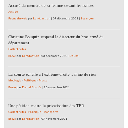
Accusé du meurtre de sa femme devant les assises
Justice
Revue du web
par
La rédaction
|
09 décembre 2021
|
Besançon
Christine Bouquin suspend le directeur du bras armé du
département
Collectivités
Brève
par
La rédaction
|
03 décembre 2021
|
Doubs
La courte échelle à l'extrême-droite... mine de rien
Idéologie
-
Politique
-
Presse
Brève
par
Daniel Bordür
|
20 novembre 2021
Une pétition contre la privatisation des TER
Collectivités
-
Politique
-
Transports
Brève
par
La rédaction
|
07 novembre 2021