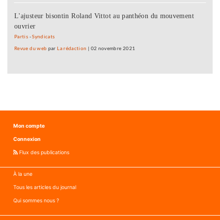
L'ajusteur bisontin Roland Vittot au panthéon du mouvement
ouvrier
Partis
-
Syndicats
Revue du web
par
La rédaction
|
02 novembre 2021
Mon compte
Connexion
Flux des publications
À la une
Tous les articles du journal
Qui sommes nous ?