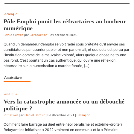
Separateur
Idéologie
Pôle Emploi punit les réfractaires au bonheur
numérique
Revue du web
par
La rédaction
|
24 décembre 2021
Quand un demandeur d’emploi se voit radié sous prétexte qu’il envoie ses
candidatures par courrier papier et non par e-mail, et que cela est perçu par
l’institution comme de la mauvaise volonté, alors quelque chose ne tourne
pas rond. C’est pourtant un cas authentique, qui ouvre une réflexion
nécessaire sur la numérisation à marche forcée, […]
Accès libre
Politique
Vers la catastrophe annoncée ou un débouché
politique ?
Initiatives
par
Daniel Bordür
|
06 décembre 2021
|
Besançon
Comment faire barrage au duel entre néolibéralisme et extrême-droite ?
Relayant les initiatives « 2022 vraiment en commun » et la « Primaire