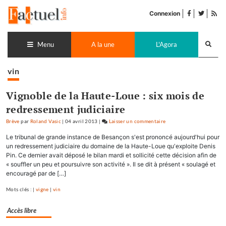
Accéder
facebook
twitter
Flu
au
Connexion
de
contenu
pub
Recherch
lance
Menu
A la une
L'Agora
vin
Vignoble de la Haute-Loue : six mois de
redressement judiciaire
Brève
par
Roland Vasic
|
04 avril 2013
|
Laisser un commentaire
on
Vignoble
Le tribunal de grande instance de Besançon s'est prononcé aujourd'hui pour
de
un redressement judiciaire du domaine de la Haute-Loue qu'exploite Denis
la
Pin. Ce dernier avait déposé le bilan mardi et sollicité cette décision afin de
« souffler un peu et poursuivre son activité ». Il se dit à présent « soulagé et
Haute-
encouragé par de […]
Loue
:
Mots clés : |
vigne
|
vin
six
mois
Accès libre
de