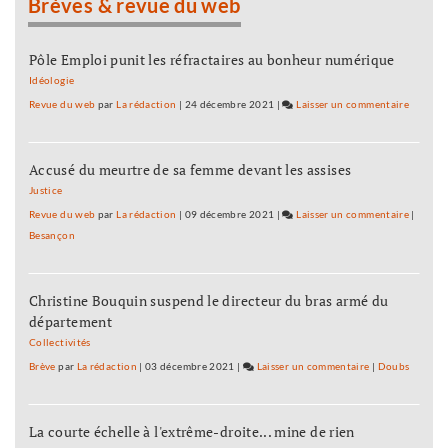
Brèves & revue du web
six
mois
de
Pôle Emploi punit les réfractaires au bonheur numérique
redressement
Idéologie
judiciaire
Revue du web
par
La rédaction
|
24 décembre 2021
|
Laisser un commentaire
on
Vignobl
de
Accusé du meurtre de sa femme devant les assises
la
Haute-
Justice
Loue
Revue du web
par
La rédaction
|
09 décembre 2021
|
Laisser un commentaire
on
|
:
Besançon
Vignobl
six
de
mois
la
de
Christine Bouquin suspend le directeur du bras armé du
Haute-
redress
département
Loue
judiciai
:
Collectivités
six
Brève
par
La rédaction
|
03 décembre 2021
|
Laisser un commentaire
on
|
Doubs
mois
Vignoble
de
de
redress
La courte échelle à l'extrême-droite... mine de rien
la
judiciai