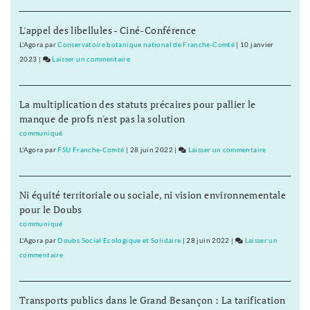
mois
de
de
L'appel des libellules - Ciné-Conférence
la
redressem
Haute-
L'Agora
par
Conservatoire botanique national de Franche-Comté
|
10 janvier
judiciaire
Loue
2023
|
Laisser un commentaire
on
:
Vignoble
six
de
La multiplication des statuts précaires pour pallier le
mois
la
manque de profs n'est pas la solution
de
Haute-
redressement
Loue
communiqué
judiciaire
:
L'Agora
par
FSU Franche-Comté
|
28 juin 2022
|
Laisser un commentaire
on
six
Vignoble
mois
de
de
Ni équité territoriale ou sociale, ni vision environnementale
la
redressement
pour le Doubs
Haute-
judiciaire
Loue
communiqué
:
L'Agora
par
Doubs Social Ecologique et Solidaire
|
28 juin 2022
|
Laisser un
six
commentaire
on
mois
Vignoble
de
de
redressemen
Transports publics dans le Grand Besançon : La tarification
la
judiciaire