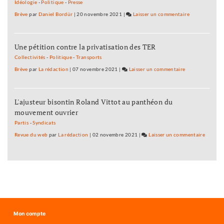
Haute-
Idéologie
-
Politique
-
Presse
Loue
Brève
par
Daniel Bordür
|
20 novembre 2021
|
Laisser un commentaire
on
:
Vignoble
six
de
mois
Une pétition contre la privatisation des TER
la
de
Haute-
Collectivités
-
Politique
-
Transports
redressement
Loue
Brève
par
La rédaction
|
07 novembre 2021
|
Laisser un commentaire
on
judiciaire
:
Vignoble
six
de
mois
L'ajusteur bisontin Roland Vittot au panthéon du
la
de
mouvement ouvrier
Haute-
redressement
Loue
Partis
-
Syndicats
judiciaire
:
Revue du web
par
La rédaction
|
02 novembre 2021
|
Laisser un commentaire
on
six
Vignob
mois
de
de
la
redressement
Haute-
judiciaire
Loue
:
six
Mon compte
mois