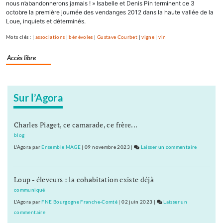
nous n’abandonnerons jamais ! » Isabelle et Denis Pin terminent ce 3
octobre la première journée des vendanges 2012 dans la haute vallée de la
Loue, inquiets et déterminés.
Mots clés : |
associations
|
bénévoles
|
Gustave Courbet
|
vigne
|
vin
Accès libre
Sur l’Agora
Charles Piaget, ce camarade, ce frère...
blog
L'Agora
par
Ensemble MAGE
|
09 novembre 2023
|
Laisser un commentaire
on
Vignoble
de
Loup - éleveurs : la cohabitation existe déjà
la
Haute-
communiqué
Loue
L'Agora
par
FNE Bourgogne Franche-Comté
|
02 juin 2023
|
Laisser un
:
commentaire
on
six
Vignoble