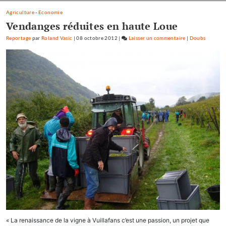
redressement
judiciaire
Agriculture
-
Economie
Vendanges réduites en haute Loue
Reportage
par
Roland Vasic
|
08 octobre 2012
|
Laisser un commentaire
on
|
Doubs
Vignoble
de
la
Haute-
Loue
:
six
mois
de
redressement
judiciaire
« La renaissance de la vigne à Vuillafans c’est une passion, un projet que