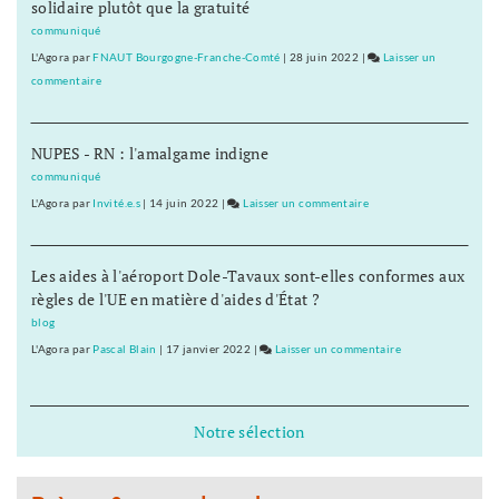
solidaire plutôt que la gratuité
Haute-
Loue
communiqué
:
L'Agora
par
FNAUT Bourgogne-Franche-Comté
|
28 juin 2022
|
Laisser un
six
commentaire
on
mois
Vignoble
de
de
redressement
NUPES - RN : l'amalgame indigne
la
judiciaire
Haute-
communiqué
Loue
L'Agora
par
Invité.e.s
|
14 juin 2022
|
Laisser un commentaire
on
:
Vignoble
six
de
mois
Les aides à l'aéroport Dole-Tavaux sont-elles conformes aux
la
de
règles de l'UE en matière d'aides d'État ?
Haute-
redressement
Loue
blog
judiciaire
:
L'Agora
par
Pascal Blain
|
17 janvier 2022
|
Laisser un commentaire
on
six
Vignoble
mois
de
de
la
Notre sélection
redressement
Haute-
judiciaire
Loue
: