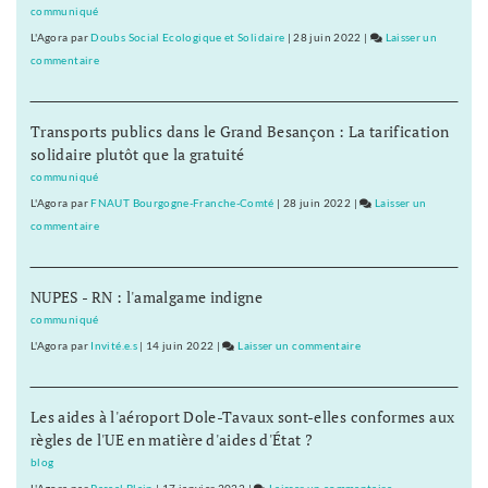
franc-
communiqué
comtois
L'Agora
par
Doubs Social Ecologique et Solidaire
|
28 juin 2022
|
Laisser un
font
commentaire
on
cinq
Ferroviaire
propositions
:
Transports publics dans le Grand Besançon : La tarification
les
solidaire plutôt que la gratuité
écolos
franc-
communiqué
comtois
L'Agora
par
FNAUT Bourgogne-Franche-Comté
|
28 juin 2022
|
Laisser un
font
commentaire
on
cinq
Ferroviaire
propositions
:
NUPES - RN : l'amalgame indigne
les
écolos
communiqué
franc-
L'Agora
par
Invité.e.s
|
14 juin 2022
|
Laisser un commentaire
on
comtois
Ferroviaire
font
:
cinq
Les aides à l'aéroport Dole-Tavaux sont-elles conformes aux
les
propositions
règles de l'UE en matière d'aides d'État ?
écolos
franc-
blog
comtois