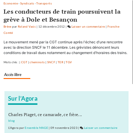
propositions
Economie
-
Syndicats
-
Transports
Les conducteurs de train poursuivent la
grève à Dole et Besançon
Brève
par
Roland Vasic
|
12 décembre 2012
|
Laisser un commentaire
on
|
Franche-
Comté
Ferroviaire
:
Le mouvement mené par la CGT continue après l'échec d'une rencontre
les
avec la direction SNCF le 11 décembre. Les grèvistes dénoncent leurs
écolos
conditions de travail dues notamment au changement d'horaires des trains.
franc-
Mots clés : |
CGT
|
cheminots
|
SNCF
|
TER
|
TGV
comtois
font
Accès libre
cinq
propositions
Sur l’Agora
Charles Piaget, ce camarade, ce frère...
blog
L'Agora
par
Ensemble MAGE
|
09 novembre 2023
|
Laisser un commentaire
on