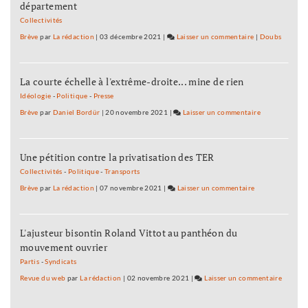
département
franc-
comtois
Collectivités
font
Brève
par
La rédaction
|
03 décembre 2021
|
Laisser un commentaire
on
|
Doubs
cinq
Ferroviaire
proposi
:
La courte échelle à l'extrême-droite... mine de rien
les
écolos
Idéologie
-
Politique
-
Presse
franc-
Brève
par
Daniel Bordür
|
20 novembre 2021
|
Laisser un commentaire
on
comtois
Ferroviaire
font
:
cinq
Une pétition contre la privatisation des TER
les
propositions
écolos
Collectivités
-
Politique
-
Transports
franc-
Brève
par
La rédaction
|
07 novembre 2021
|
Laisser un commentaire
on
comtois
Ferroviaire
font
:
cinq
L'ajusteur bisontin Roland Vittot au panthéon du
les
propositions
mouvement ouvrier
écolos
franc-
Partis
-
Syndicats
comtois
Revue du web
par
La rédaction
|
02 novembre 2021
|
Laisser un commentaire
on
font
Ferrovi
cinq
: