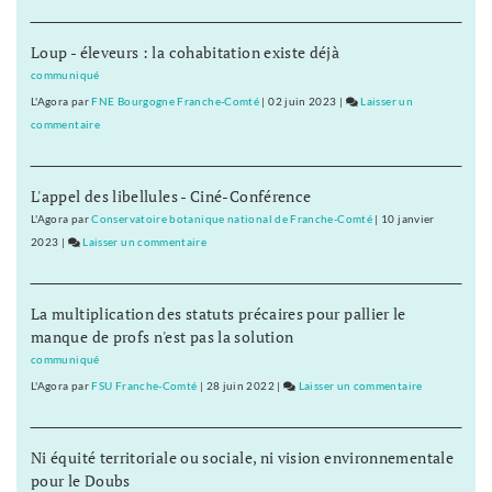
Ferroviair
:
Loup - éleveurs : la cohabitation existe déjà
les
écolos
communiqué
franc-
L'Agora
par
FNE Bourgogne Franche-Comté
|
02 juin 2023
|
Laisser un
comtois
commentaire
on
font
Ferroviaire
cinq
:
propositio
L'appel des libellules - Ciné-Conférence
les
écolos
L'Agora
par
Conservatoire botanique national de Franche-Comté
|
10 janvier
franc-
2023
|
Laisser un commentaire
on
comtois
Ferroviaire
font
:
La multiplication des statuts précaires pour pallier le
cinq
les
manque de profs n'est pas la solution
propositions
écolos
franc-
communiqué
comtois
L'Agora
par
FSU Franche-Comté
|
28 juin 2022
|
Laisser un commentaire
on
font
Ferroviaire
cinq
:
propositions
Ni équité territoriale ou sociale, ni vision environnementale
les
pour le Doubs
écolos