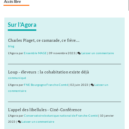
Accès libre
Sur l’Agora
Charles Piaget, ce camarade, ce frère...
blog
L'Agora
par
Ensemble MAGE
|
09 novembre 2023
|
Laisser un commentaire
on
Les
IUT
Loup - éleveurs : la cohabitation existe déjà
prêts
au
communiqué
bras
L'Agora
par
FNE Bourgogne Franche-Comté
|
02 juin 2023
|
Laisser un
de
commentaire
on
fer
Les
IUT
L'appel des libellules - Ciné-Conférence
prêts
au
L'Agora
par
Conservatoire botanique national de Franche-Comté
|
10 janvier
bras
2023
|
Laisser un commentaire
on
de
Les