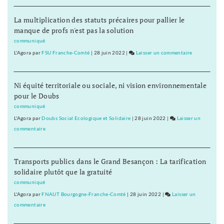
fer
IUT
La multiplication des statuts précaires pour pallier le
prêts
manque de profs n'est pas la solution
au
bras
communiqué
de
L'Agora
par
FSU Franche-Comté
|
28 juin 2022
|
Laisser un commentaire
on
fer
Les
IUT
Ni équité territoriale ou sociale, ni vision environnementale
prêts
pour le Doubs
au
bras
communiqué
de
L'Agora
par
Doubs Social Ecologique et Solidaire
|
28 juin 2022
|
Laisser un
fer
commentaire
on
Les
IUT
Transports publics dans le Grand Besançon : La tarification
prêts
solidaire plutôt que la gratuité
au
bras
communiqué
de
L'Agora
par
FNAUT Bourgogne-Franche-Comté
|
28 juin 2022
|
Laisser un
fer
commentaire
on
Les