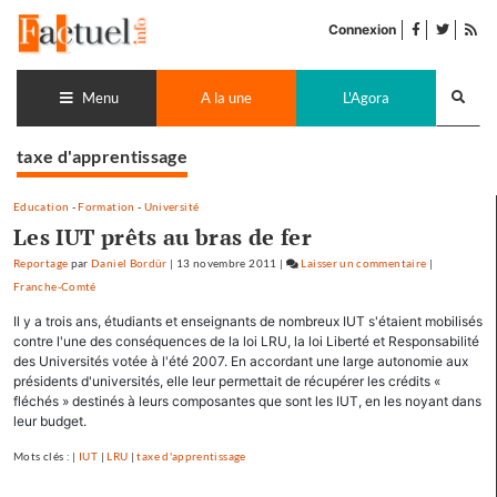
Accéder
facebook
twitter
Flu
au
Connexion
de
contenu
pub
Recherch
lance
Menu
A la une
L'Agora
taxe d'apprentissage
Education
-
Formation
-
Université
Les IUT prêts au bras de fer
Reportage
par
Daniel Bordür
|
13 novembre 2011
|
Laisser un commentaire
on
|
Franche-Comté
Les
IUT
Il y a trois ans, étudiants et enseignants de nombreux IUT s'étaient mobilisés
prêts
contre l'une des conséquences de la loi LRU, la loi Liberté et Responsabilité
au
des Universités votée à l'été 2007. En accordant une large autonomie aux
présidents d'universités, elle leur permettait de récupérer les crédits «
bras
fléchés » destinés à leurs composantes que sont les IUT, en les noyant dans
de
leur budget.
fer
Mots clés : |
IUT
|
LRU
|
taxe d'apprentissage