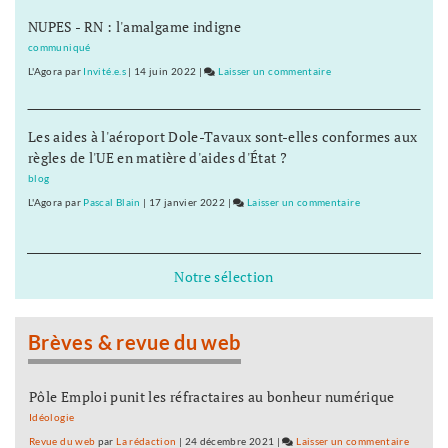
IUT
NUPES - RN : l'amalgame indigne
prêts
au
communiqué
bras
L'Agora
par
Invité.e.s
|
14 juin 2022
|
Laisser un commentaire
on
de
Les
fer
IUT
Les aides à l'aéroport Dole-Tavaux sont-elles conformes aux
prêts
règles de l'UE en matière d'aides d'État ?
au
bras
blog
de
L'Agora
par
Pascal Blain
|
17 janvier 2022
|
Laisser un commentaire
on
fer
Les
IUT
prêts
Notre sélection
au
bras
de
Brèves & revue du web
fer
Pôle Emploi punit les réfractaires au bonheur numérique
Idéologie
Revue du web
par
La rédaction
|
24 décembre 2021
|
Laisser un commentaire
on