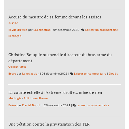
Les
IUT
Accusé du meurtre de sa femme devant les assises
prêts
au
Justice
bras
Revue du web
par
La rédaction
|
09 décembre 2021
|
Laisser un commentaire
on
|
de
Besançon
Les
fer
IUT
prêts
Christine Bouquin suspend le directeur du bras armé du
au
département
bras
de
Collectivités
fer
Brève
par
La rédaction
|
03 décembre 2021
|
Laisser un commentaire
on
|
Doubs
Les
IUT
La courte échelle à l'extrême-droite... mine de rien
prêts
au
Idéologie
-
Politique
-
Presse
bras
Brève
par
Daniel Bordür
|
20 novembre 2021
|
Laisser un commentaire
on
de
Les
fer
IUT
Une pétition contre la privatisation des TER
prêts