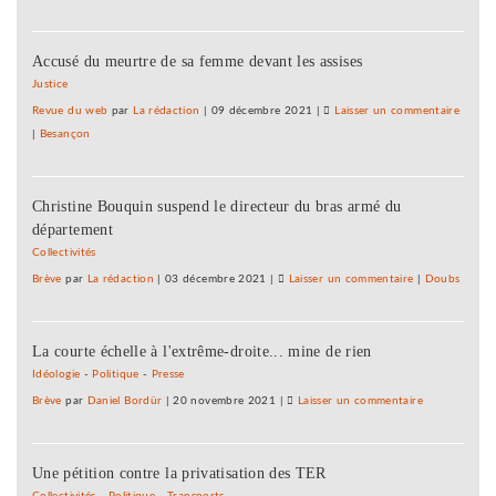
Les
IUT
Accusé du meurtre de sa femme devant les assises
prêts
au
Justice
bras
Revue du web
par
La rédaction
|
09 décembre 2021
|
Laisser un commentaire
on
de
|
Besançon
Les
fer
IUT
prêts
Christine Bouquin suspend le directeur du bras armé du
au
département
bras
de
Collectivités
fer
Brève
par
La rédaction
|
03 décembre 2021
|
Laisser un commentaire
on
|
Doubs
Les
IUT
La courte échelle à l'extrême-droite... mine de rien
prêts
au
Idéologie
-
Politique
-
Presse
bras
Brève
par
Daniel Bordür
|
20 novembre 2021
|
Laisser un commentaire
on
de
Les
fer
IUT
Une pétition contre la privatisation des TER
prêts
au
Collectivités
-
Politique
-
Transports