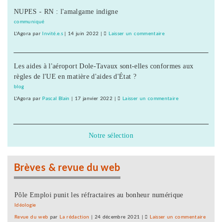
NUPES - RN : l'amalgame indigne
prêts
au
communiqué
bras
L'Agora
par
Invité.e.s
|
14 juin 2022
|
Laisser un commentaire
on
de
Les
fer
IUT
Les aides à l'aéroport Dole-Tavaux sont-elles conformes aux
prêts
règles de l'UE en matière d'aides d'État ?
au
bras
blog
de
L'Agora
par
Pascal Blain
|
17 janvier 2022
|
Laisser un commentaire
on
fer
Les
IUT
prêts
Notre sélection
au
bras
de
Brèves & revue du web
fer
Pôle Emploi punit les réfractaires au bonheur numérique
Idéologie
Revue du web
par
La rédaction
|
24 décembre 2021
|
Laisser un commentaire
on