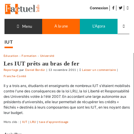
Accéder
facebook
twitter
Flu
au
Connexion
de
contenu
pub
Recherch
A la une
L'Agora
lancer
Menu
IUT
Education
-
Formation
-
Université
Les IUT prêts au bras de fer
Reportage
par
Daniel Bordür
|
13 novembre 2011
|
Laisser un commentaire
on
|
Franche-Comté
Les
IUT
Il y a trois ans, étudiants et enseignants de nombreux IUT s'étaient mobilisés
prêts
contre l'une des conséquences de la loi LRU, la loi Liberté et Responsabilité
au
des Universités votée à l'été 2007. En accordant une large autonomie aux
présidents d'universités, elle leur permettait de récupérer les crédits «
bras
fléchés » destinés à leurs composantes que sont les IUT, en les noyant dans
de
leur budget.
fer
Mots clés : |
IUT
|
LRU
|
taxe d'apprentissage