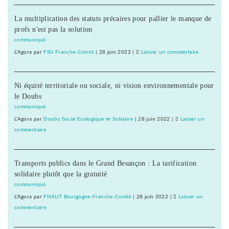
fer
IUT
La multiplication des statuts précaires pour pallier le manque de
prêts
profs n'est pas la solution
au
bras
communiqué
de
L'Agora
par
FSU Franche-Comté
|
28 juin 2022
|
Laisser un commentaire
on
fer
Les
IUT
Ni équité territoriale ou sociale, ni vision environnementale pour
prêts
le Doubs
au
bras
communiqué
de
L'Agora
par
Doubs Social Ecologique et Solidaire
|
28 juin 2022
|
Laisser un
fer
commentaire
on
Les
IUT
Transports publics dans le Grand Besançon : La tarification
prêts
solidaire plutôt que la gratuité
au
bras
communiqué
de
L'Agora
par
FNAUT Bourgogne-Franche-Comté
|
28 juin 2022
|
Laisser un
fer
commentaire
on
Les
IUT