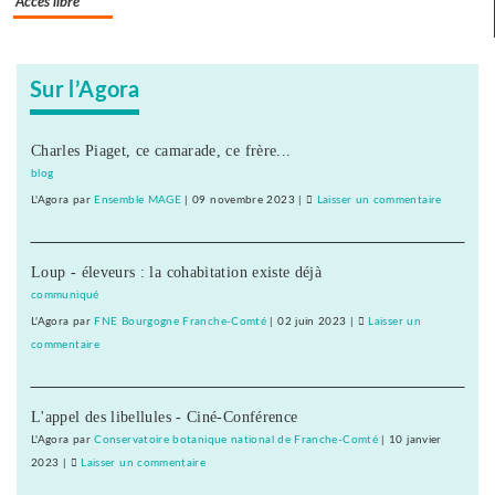
Accès libre
Sur l’Agora
Charles Piaget, ce camarade, ce frère...
blog
L'Agora
par
Ensemble MAGE
|
09 novembre 2023
|
Laisser un commentaire
on
Les
IUT
Loup - éleveurs : la cohabitation existe déjà
prêts
au
communiqué
bras
L'Agora
par
FNE Bourgogne Franche-Comté
|
02 juin 2023
|
Laisser un
de
commentaire
on
fer
Les
IUT
L'appel des libellules - Ciné-Conférence
prêts
au
L'Agora
par
Conservatoire botanique national de Franche-Comté
|
10 janvier
bras
2023
|
Laisser un commentaire
on
de
Les