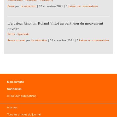
bras
Brève
par
La rédaction
|
07 novembre 2021
|
Laisser un commentaire
on
de
Les
fer
IUT
L'ajusteur bisontin Roland Vittot au panthéon du mouvement
prêts
ouvrier
au
bras
Partis
-
Syndicats
de
Revue du web
par
La rédaction
|
02 novembre 2021
|
Laisser un commentaire
on
fer
Les
IUT
prêts
au
bras
de
fer
Mon compte
Connexion
Flux des publications
À la une
Tous les articles du journal