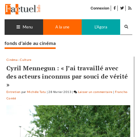
Accéder
facebook
twitter
Flu
au
Connexion
de
contenu
pub
Recherch
lance
Menu
A la une
L'Agora
fonds d'aide au cinéma
Cinéma
-
Culture
Cyril Mennegun : « J’ai travaillé avec
des acteurs inconnus par souci de vérité
»
Entretien
par
Michèle Tatu
|
28 février 2013
|
Laisser un commentaire
on
|
Franche-
Comté
Cyril
Mennegun
:
«
J’ai
travaillé
avec