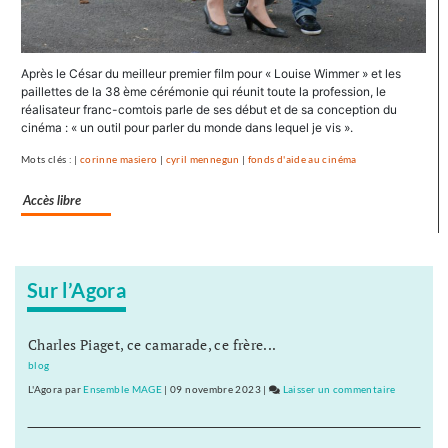
Après le César du meilleur premier film pour « Louise Wimmer » et les
paillettes de la 38 ème cérémonie qui réunit toute la profession, le
réalisateur franc-comtois parle de ses début et de sa conception du
cinéma : « un outil pour parler du monde dans lequel je vis ».
Mots clés : |
corinne masiero
|
cyril mennegun
|
fonds d'aide au cinéma
Accès libre
Sur l’Agora
Charles Piaget, ce camarade, ce frère...
blog
L'Agora
par
Ensemble MAGE
|
09 novembre 2023
|
Laisser un commentaire
on
Cyril
Mennegun