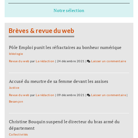
Mennegun
vérité
acteurs
:
Notre sélection
»
inconnus
«
par
J’ai
souci
travaillé
Brèves & revue du web
de
avec
vérité
des
»
acteurs
Pôle Emploi punit les réfractaires au bonheur numérique
inconnus
Idéologie
par
Revue du web
par
La rédaction
|
24 décembre 2021
|
Laisser un commentaire
on
souci
Cyril
de
Menneg
vérité
Accusé du meurtre de sa femme devant les assises
:
»
«
Justice
J’ai
Revue du web
par
La rédaction
|
09 décembre 2021
|
Laisser un commentaire
on
|
travaill
Besançon
Cyril
avec
Menneg
des
:
acteurs
Christine Bouquin suspend le directeur du bras armé du
«
inconn
département
J’ai
par
travaill
Collectivités