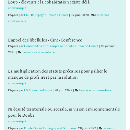
Loup - éleveurs : la cohabitation existe déjà
:
«
communiqué
J’ai
L'Agora
par
FNE Bourgogne Franche-Comté
|
02 juin 2023
|
Laisser un
travaillé
commentaire
on
avec
Cyril
des
Mennegun
acteurs
L'appel des libellules - Ciné-Conférence
:
inconnus
«
L'Agora
par
Conservatoire botanique national de Franche-Comté
|
10 janvier
par
J’ai
2023
|
Laisser un commentaire
on
souci
travaillé
Cyril
de
avec
Mennegun
vérité
La multiplication des statuts précaires pour pallier le
des
:
»
manque de profs n'est pas la solution
acteurs
«
inconnus
J’ai
communiqué
par
travaillé
L'Agora
par
FSU Franche-Comté
|
28 juin 2022
|
Laisser un commentaire
on
souci
avec
Cyril
de
des
Mennegun
vérité
acteurs
Ni équité territoriale ou sociale, ni vision environnementale
:
»
inconnus
pour le Doubs
«
par
J’ai
communiqué
souci
travaillé
L'Agora
par
Doubs Social Ecologique et Solidaire
|
28 juin 2022
|
Laisser un