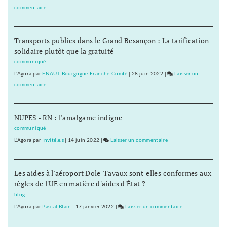
de
avec
commentaire
on
vérité
des
Cyril
»
acteurs
Mennegun
inconnus
Transports publics dans le Grand Besançon : La tarification
:
par
solidaire plutôt que la gratuité
«
souci
J’ai
communiqué
de
travaillé
L'Agora
par
FNAUT Bourgogne-Franche-Comté
|
28 juin 2022
|
Laisser un
vérité
avec
commentaire
on
»
des
Cyril
acteurs
Mennegun
inconnus
NUPES - RN : l'amalgame indigne
:
par
«
communiqué
souci
J’ai
L'Agora
par
Invité.e.s
|
14 juin 2022
|
Laisser un commentaire
on
de
travaillé
Cyril
vérité
avec
Mennegun
»
des
Les aides à l'aéroport Dole-Tavaux sont-elles conformes aux
:
acteurs
règles de l'UE en matière d'aides d'État ?
«
inconnus
J’ai
blog
par
travaillé
L'Agora
par
Pascal Blain
|
17 janvier 2022
|
Laisser un commentaire
on
souci
avec
Cyril
de
des