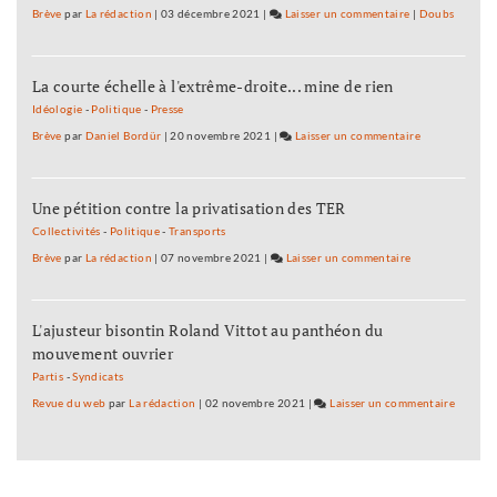
souci
avec
Brève
par
La rédaction
|
03 décembre 2021
|
Laisser un commentaire
on
|
Doubs
de
des
Cyril
vérité
acteurs
Mennegun
»
inconn
La courte échelle à l'extrême-droite... mine de rien
:
par
«
Idéologie
-
Politique
-
Presse
souci
J’ai
Brève
par
Daniel Bordür
|
20 novembre 2021
|
Laisser un commentaire
on
de
travaillé
Cyril
vérité
avec
Mennegun
»
des
Une pétition contre la privatisation des TER
:
acteurs
«
Collectivités
-
Politique
-
Transports
inconnus
J’ai
Brève
par
La rédaction
|
07 novembre 2021
|
Laisser un commentaire
on
par
travaillé
Cyril
souci
avec
Mennegun
de
des
L'ajusteur bisontin Roland Vittot au panthéon du
:
vérité
acteurs
mouvement ouvrier
«
»
inconnus
J’ai
Partis
-
Syndicats
par
travaillé
Revue du web
par
La rédaction
|
02 novembre 2021
|
Laisser un commentaire
on
souci
avec
Cyril
de
des
Menne
vérité
acteurs
:
»
inconnus
«