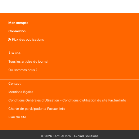
par
J’ai
souci
travaill
de
avec
Mon compte
vérité
des
Connexion
»
acteurs
inconn
Flux des publications
par
souci
À la une
de
Tous les articles du journal
vérité
Qui sommes nous ?
»
Contact
Mentions légales
Conditions Générales d’Utilisation – Conditions d’utilisation du site Factuel.info
Charte de participation à Factuel Info
Plan du site
© 2026
Factuel Info
|
Akolad Solutions