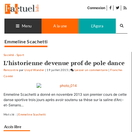
Accéder
facebook
twitter
Flu
au
Connexion
de
contenu
pub
Recherch
lance
Menu
A la une
L'Agora
Emmeline Scachetti
Société
-
Sport
L’historienne devenue prof de pole dance
Rencontre
par
Lloyd Wander
|
19 juillet 2015
|
Laisser un commentaire
on
|
Franche-
Comté
L’historienne
devenue
prof
Emmeline Scachetti a donné en novembre 2013 son premier cours de cette
de
danse sportive trois jours après avoir soutenu sa thèse sur la saline d'Arc-
pole
et-Senans...
dance
Mot clé : |
Emmeline Scachetti
Accès libre