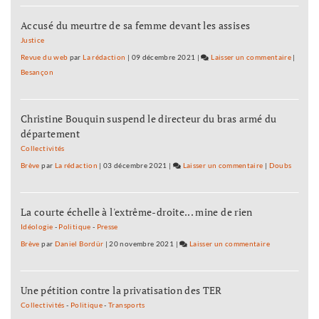
devenu
Accusé du meurtre de sa femme devant les assises
prof
de
Justice
pole
Revue du web
par
La rédaction
|
09 décembre 2021
|
Laisser un commentaire
on
|
dance
Besançon
L’histor
devenu
prof
Christine Bouquin suspend le directeur du bras armé du
de
département
pole
dance
Collectivités
Brève
par
La rédaction
|
03 décembre 2021
|
Laisser un commentaire
on
|
Doubs
L’historienne
devenue
La courte échelle à l'extrême-droite... mine de rien
prof
de
Idéologie
-
Politique
-
Presse
pole
Brève
par
Daniel Bordür
|
20 novembre 2021
|
Laisser un commentaire
on
dance
L’historienne
devenue
Une pétition contre la privatisation des TER
prof
de
Collectivités
-
Politique
-
Transports
pole