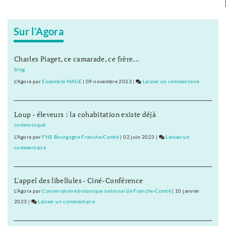
Sur l’Agora
Charles Piaget, ce camarade, ce frère...
blog
L'Agora
par
Ensemble MAGE
|
09 novembre 2023
|
Laisser un commentaire
on
L’historie
devenue
Loup - éleveurs : la cohabitation existe déjà
prof
de
communiqué
pole
L'Agora
par
FNE Bourgogne Franche-Comté
|
02 juin 2023
|
Laisser un
dance
commentaire
on
L’historienne
devenue
L'appel des libellules - Ciné-Conférence
prof
de
L'Agora
par
Conservatoire botanique national de Franche-Comté
|
10 janvier
pole
2023
|
Laisser un commentaire
on
dance
L’historienne
devenue