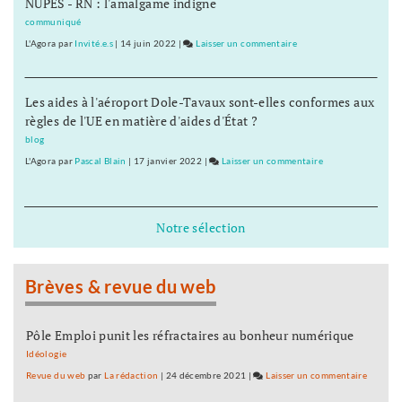
NUPES - RN : l'amalgame indigne
prof
de
communiqué
pole
L'Agora
par
Invité.e.s
|
14 juin 2022
|
Laisser un commentaire
on
dance
L’historienne
devenue
Les aides à l'aéroport Dole-Tavaux sont-elles conformes aux
prof
règles de l'UE en matière d'aides d'État ?
de
pole
blog
dance
L'Agora
par
Pascal Blain
|
17 janvier 2022
|
Laisser un commentaire
on
L’historienne
devenue
prof
Notre sélection
de
pole
dance
Brèves & revue du web
Pôle Emploi punit les réfractaires au bonheur numérique
Idéologie
Revue du web
par
La rédaction
|
24 décembre 2021
|
Laisser un commentaire
on
L’histor