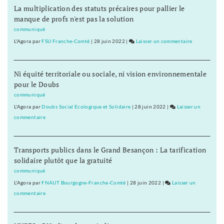
La multiplication des statuts précaires pour pallier le
prof
manque de profs n'est pas la solution
de
pole
communiqué
dance
L'Agora
par
FSU Franche-Comté
|
28 juin 2022
|
Laisser un commentaire
on
L’historienne
devenue
Ni équité territoriale ou sociale, ni vision environnementale
prof
pour le Doubs
de
pole
communiqué
dance
L'Agora
par
Doubs Social Ecologique et Solidaire
|
28 juin 2022
|
Laisser un
commentaire
on
L’historienne
devenue
Transports publics dans le Grand Besançon : La tarification
prof
solidaire plutôt que la gratuité
de
pole
communiqué
dance
L'Agora
par
FNAUT Bourgogne-Franche-Comté
|
28 juin 2022
|
Laisser un
commentaire
on
L’historienne
devenue