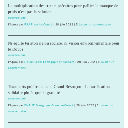
Montbéliard
La multiplication des statuts précaires pour pallier le manque de
aux
:
profs n'est pas la solution
urgences
les
de
communiqué
médecins
l’hôpital
L'Agora
par
FSU Franche-Comté
|
28 juin 2022
|
Laisser un commentaire
on
alarment
de
Garde
Montbéliard
réduite
:
Ni équité territoriale ou sociale, ni vision environnementale pour
aux
les
le Doubs
urgences
médecins
de
communiqué
alarment
l’hôpital
L'Agora
par
Doubs Social Ecologique et Solidaire
|
28 juin 2022
|
Laisser un
de
commentaire
on
Montbéliard
Garde
:
réduite
les
Transports publics dans le Grand Besançon : La tarification
aux
médecins
solidaire plutôt que la gratuité
urgences
alarment
de
communiqué
l’hôpital
L'Agora
par
FNAUT Bourgogne-Franche-Comté
|
28 juin 2022
|
Laisser un
de
commentaire
on
Montbéliard
Garde
:
réduite
les