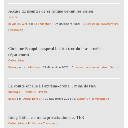
réduit
Accusé du meurtre de sa femme devant les assises
aux
urgenc
Justice
de
Revue du web
par
La rédaction
|
09 décembre 2021
|
Laisser un commentaire
on
l’hôpit
|
Besançon
Garde
de
réduit
Montbé
aux
:
Christine Bouquin suspend le directeur du bras armé du
urgenc
les
département
de
médec
l’hôpit
Collectivités
alarme
de
Brève
par
La rédaction
|
03 décembre 2021
|
Laisser un commentaire
on
|
Doubs
Montbé
Garde
:
réduite
les
La courte échelle à l'extrême-droite... mine de rien
aux
médec
urgences
Idéologie
-
Politique
-
Presse
alarme
de
Brève
par
Daniel Bordür
|
20 novembre 2021
|
Laisser un commentaire
on
l’hôpital
Garde
de
réduite
Montbéliard
Une pétition contre la privatisation des TER
aux
:
urgences
Collectivités
-
Politique
-
Transports
les