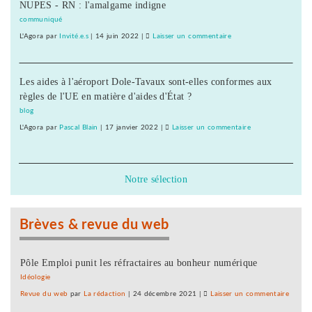
NUPES - RN : l'amalgame indigne
aux
médecins
urgences
communiqué
alarment
de
L'Agora
par
Invité.e.s
|
14 juin 2022
|
Laisser un commentaire
on
l’hôpital
Garde
de
réduite
Montbéliard
Les aides à l'aéroport Dole-Tavaux sont-elles conformes aux
aux
:
règles de l'UE en matière d'aides d'État ?
urgences
les
de
blog
médecins
l’hôpital
L'Agora
par
Pascal Blain
|
17 janvier 2022
|
Laisser un commentaire
on
alarment
de
Garde
Montbéliard
réduite
:
aux
Notre sélection
les
urgences
médecins
de
alarment
l’hôpital
Brèves & revue du web
de
Montbéliard
:
Pôle Emploi punit les réfractaires au bonheur numérique
les
Idéologie
médecins
Revue du web
par
La rédaction
|
24 décembre 2021
|
Laisser un commentaire
on
alarment
Garde