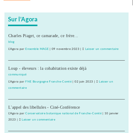
les
médecins
Sur l’Agora
alarment
Charles Piaget, ce camarade, ce frère...
blog
L'Agora
par
Ensemble MAGE
|
09 novembre 2023
|
Laisser un commentaire
on
Garde
réduite
Loup - éleveurs : la cohabitation existe déjà
aux
urgences
communiqué
de
L'Agora
par
FNE Bourgogne Franche-Comté
|
02 juin 2023
|
Laisser un
l’hôpital
commentaire
on
de
Garde
Montbélia
réduite
:
L'appel des libellules - Ciné-Conférence
aux
les
urgences
L'Agora
par
Conservatoire botanique national de Franche-Comté
|
10 janvier
médecins
de
2023
|
Laisser un commentaire
on
alarment
l’hôpital
Garde
de
réduite