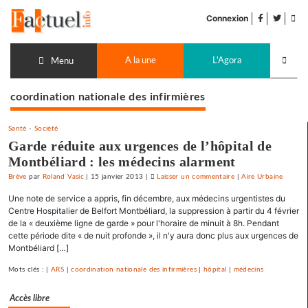
Accéder
facebook
twitter
Flu
au
Connexion
de
contenu
pub
Recherch
A la une
L'Agora
lancer
Menu
coordination nationale des infirmières
Santé
-
Société
Garde réduite aux urgences de l’hôpital de
Montbéliard : les médecins alarment
Brève
par
Roland Vasic
|
15 janvier 2013
|
Laisser un commentaire
on
|
Aire Urbaine
Garde
Une note de service a appris, fin décembre, aux médecins urgentistes du
réduite
Centre Hospitalier de Belfort Montbéliard, la suppression à partir du 4 février
aux
de la « deuxième ligne de garde » pour l'horaire de minuit à 8h. Pendant
cette période dite « de nuit profonde », il n'y aura donc plus aux urgences de
urgences
Montbéliard […]
de
l’hôpital
Mots clés : |
ARS
|
coordination nationale des infirmières
|
hôpital
|
médecins
de
Montbéliard
Accès libre
: