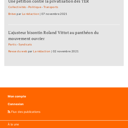
Une pétition contre la privatisation des TER
Collectivités
-
Politique
-
Transports
Brève
par
La rédaction
|
07 novembre 2021
L'ajusteur bisontin Roland Vittot au panthéon du
mouvement ouvrier
Partis
-
Syndicats
Revue du web
par
La rédaction
|
02 novembre 2021
Mon compte
Connexion
Flux des publications
À la une