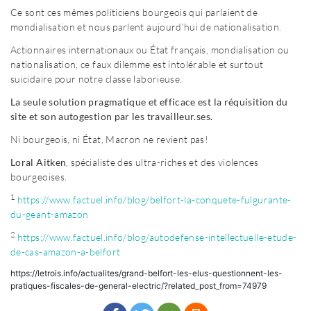
Ce sont ces mêmes politiciens bourgeois qui parlaient de
mondialisation et nous parlent aujourd’hui de nationalisation.
Actionnaires internationaux ou État français, mondialisation ou
nationalisation, ce faux dilemme est intolérable et surtout
suicidaire pour notre classe laborieuse.
La seule solution pragmatique et efficace est la réquisition du
site et son autogestion par les travailleur.ses.
Ni bourgeois, ni État, Macron ne revient pas!
Loral Aitken
, spécialiste des ultra-riches et des violences
bourgeoises.
1
https://www.factuel.info/blog/belfort-la-conquete-fulgurante-
du-geant-amazon
2
https://www.factuel.info/blog/autodefense-intellectuelle-etude-
de-cas-amazon-a-belfort
https://letrois.info/actualites/grand-belfort-les-elus-questionnent-les-
pratiques-fiscales-de-general-electric/?related_post_from=74979