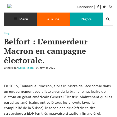
Accéder
facebook
twitter
Flu
au
Connexion
de
contenu
Recherch
pub
lance
Menu
A la une
L'Agora
blog
Belfort : L’emmerdeur
Macron en campagne
électorale.
L'Agora
par
Loral Aitken
|
09 février 2022
En 2016, Emmanuel Macron, alors Ministre de l’économie dans
un gouvernement socialiste a vendu la branche nucléaire de
Alstom au géant américain General Electric. Maintenant que les
parasites américains ont volé tous les brevets (avec la
complicité de la Suisse), Macron décide d’offrir ce site
stratégique à EDF (en très mauvaise situation financière).