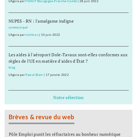
L'Agora
par
FNAUT Bourgogne-Franche-Comté
|
28 juin 2022
NUPES - RN : l'amalgame indigne
communiqué
L'Agora
par
Invité.e.s
|
14 juin 2022
Les aides à l'aéroport Dole-Tavaux sont-elles conformes aux
règles de l'UE en matière d'aides d'État ?
blog
L'Agora
par
Pascal Blain
|
17 janvier 2022
Notre sélection
Brèves & revue du web
Pôle Emploi punit les réfractaires au bonheur numérique