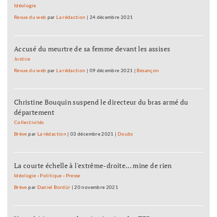
Idéologie
Revue du web
par
La rédaction
|
24 décembre 2021
Accusé du meurtre de sa femme devant les assises
Justice
Revue du web
par
La rédaction
|
09 décembre 2021
|
Besançon
Christine Bouquin suspend le directeur du bras armé du
département
Collectivités
Brève
par
La rédaction
|
03 décembre 2021
|
Doubs
La courte échelle à l'extrême-droite... mine de rien
Idéologie
-
Politique
-
Presse
Brève
par
Daniel Bordür
|
20 novembre 2021