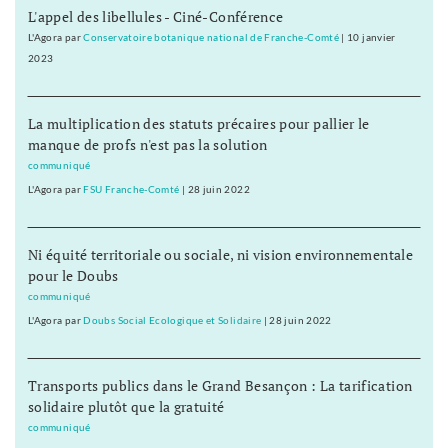
L'appel des libellules - Ciné-Conférence
L'Agora
par
Conservatoire botanique national de Franche-Comté
|
10 janvier
2023
La multiplication des statuts précaires pour pallier le
manque de profs n'est pas la solution
communiqué
L'Agora
par
FSU Franche-Comté
|
28 juin 2022
Ni équité territoriale ou sociale, ni vision environnementale
pour le Doubs
communiqué
L'Agora
par
Doubs Social Ecologique et Solidaire
|
28 juin 2022
Transports publics dans le Grand Besançon : La tarification
solidaire plutôt que la gratuité
communiqué