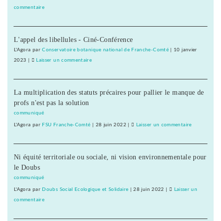
lait
commentaire
on
de
2050
brebis
:
?
L'appel des libellules - Ciné-Conférence
du
comté
L'Agora
par
Conservatoire botanique national de Franche-Comté
|
10 janvier
au
2023
|
Laisser un commentaire
on
lait
2050
de
:
brebis
La multiplication des statuts précaires pour pallier le manque de
du
?
profs n'est pas la solution
comté
au
communiqué
lait
L'Agora
par
FSU Franche-Comté
|
28 juin 2022
|
Laisser un commentaire
on
de
2050
brebis
:
?
Ni équité territoriale ou sociale, ni vision environnementale pour
du
le Doubs
comté
au
communiqué
lait
L'Agora
par
Doubs Social Ecologique et Solidaire
|
28 juin 2022
|
Laisser un
de
commentaire
on
brebis
2050
?
: