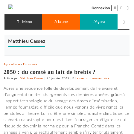
Accéder
facebook
twitter
Flu
au
Connexion
de
contenu
Recherch
pub
A la une
L'Agora
lancer
Menu
Matthieu Cassez
Agriculture
-
Economie
2050 : du comté au lait de brebis ?
Article
par
Matthieu Cassez
|
25 janvier 2019
|
Laisser un commentaire
on
2050
Après une séquence folle de développement de l’élevage et
:
d’augmentation des chargements ces dernières années, grâce à
du
l’apport technologique du sexage des doses d’insémination,
comté
l’année fourragère difficile que nous venons de vivre remet les
au
pendules à l’heure. Loin d’être une simple anomalie climatique, ce
lait
scénario catastrophe pour les bilans fourragers préfigure ce qui
de
risque de devenir la normale pour la Franche-Comté dans les
brebis
années à venir. Le réchauffement semble s’inviter brutalement