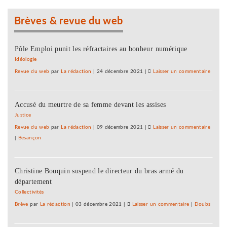
au
lait
Brèves & revue du web
de
brebis
?
Pôle Emploi punit les réfractaires au bonheur numérique
Idéologie
Revue du web
par
La rédaction
|
24 décembre 2021
|
Laisser un commentaire
on
2050
:
Accusé du meurtre de sa femme devant les assises
du
comté
Justice
au
Revue du web
par
La rédaction
|
09 décembre 2021
|
Laisser un commentaire
on
lait
|
Besançon
2050
de
:
brebis
du
?
Christine Bouquin suspend le directeur du bras armé du
comté
département
au
lait
Collectivités
de
Brève
par
La rédaction
|
03 décembre 2021
|
Laisser un commentaire
on
|
Doubs
brebis
2050
?
: