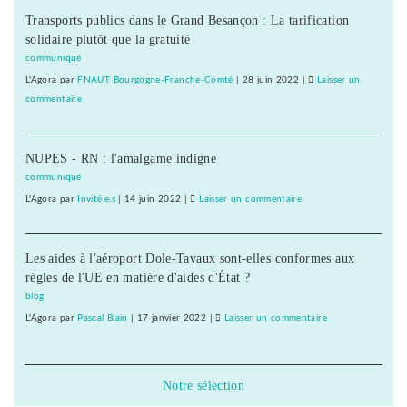
Transports publics dans le Grand Besançon : La tarification
du
solidaire plutôt que la gratuité
comté
au
communiqué
lait
L'Agora
par
FNAUT Bourgogne-Franche-Comté
|
28 juin 2022
|
Laisser un
de
commentaire
on
brebis
2050
?
:
NUPES - RN : l'amalgame indigne
du
comté
communiqué
au
L'Agora
par
Invité.e.s
|
14 juin 2022
|
Laisser un commentaire
on
lait
2050
de
:
brebis
Les aides à l'aéroport Dole-Tavaux sont-elles conformes aux
du
?
règles de l'UE en matière d'aides d'État ?
comté
au
blog
lait
L'Agora
par
Pascal Blain
|
17 janvier 2022
|
Laisser un commentaire
on
de
2050
brebis
:
?
du
Notre sélection
comté