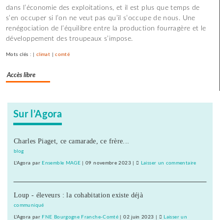
?
dans l’économie des exploitations, et il est plus que temps de
s’en occuper si l’on ne veut pas qu’il s’occupe de nous. Une
renégociation de l’équilibre entre la production fourragère et le
développement des troupeaux s’impose.
Mots clés : |
climat
|
comté
Accès libre
Sur l’Agora
Charles Piaget, ce camarade, ce frère...
blog
L'Agora
par
Ensemble MAGE
|
09 novembre 2023
|
Laisser un commentaire
on
2050
:
Loup - éleveurs : la cohabitation existe déjà
du
comté
communiqué
au
L'Agora
par
FNE Bourgogne Franche-Comté
|
02 juin 2023
|
Laisser un