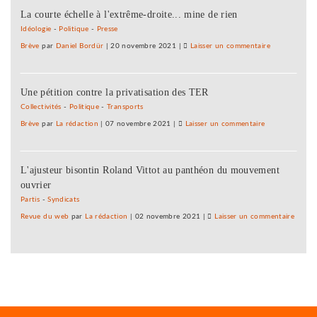
La courte échelle à l'extrême-droite... mine de rien
du
comté
Idéologie
-
Politique
-
Presse
au
Brève
par
Daniel Bordür
|
20 novembre 2021
|
Laisser un commentaire
on
lait
2050
de
:
brebis
Une pétition contre la privatisation des TER
du
?
comté
Collectivités
-
Politique
-
Transports
au
Brève
par
La rédaction
|
07 novembre 2021
|
Laisser un commentaire
on
lait
2050
de
:
brebis
L'ajusteur bisontin Roland Vittot au panthéon du mouvement
du
?
ouvrier
comté
au
Partis
-
Syndicats
lait
Revue du web
par
La rédaction
|
02 novembre 2021
|
Laisser un commentaire
on
de
2050
brebis
:
?
du
comté
au
lait