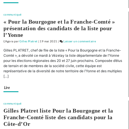
Présentation
de
communiqué
liste
« Pour la Bourgogne et la Franche-Comté »
pour
présentation des candidats de la liste pour
la
l’Yonne
Nièvre
L'Agora
par
Gilles Platret
|
19 mai 2021
|
Laisser un commentaire
on
« Pour
Gilles PLATRET, chef de file de la liste « Pour la Bourgogne et la Franche-
la
Comté », a dévoilé ce mardi à Vézelay la liste départementale de l’Yonne
Bourgogne
pour les élections régionales des 20 et 27 juin prochains. Composée d’élus
de terrain et de membres de la société civile, cette équipe est
et
représentative de la diversité de notre territoire de l’Yonne et des multiples
la
[…]
Franche-
Comté »
Lire
Présentation
de
liste
communiqué
pour
Gilles Platret liste Pour la Bourgogne et la
la
Franche-Comté liste des candidats pour la
Nièvre
Côte-d’Or