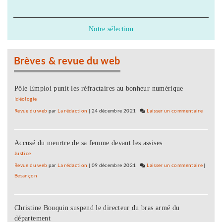
Comté »
« Pour
Nièvre
Présentation
la
de
Bourgogne
Notre sélection
liste
et
pour
la
la
Franche-
Brèves & revue du web
Nièvre
Comté »
Présentation
de
Pôle Emploi punit les réfractaires au bonheur numérique
liste
Idéologie
pour
Revue du web
par
La rédaction
|
24 décembre 2021
|
Laisser un commentaire
on
la
« Pour
Nièvre
la
Accusé du meurtre de sa femme devant les assises
Bourgo
et
Justice
la
Revue du web
par
La rédaction
|
09 décembre 2021
|
Laisser un commentaire
on
|
Franche
Besançon
« Pour
Comté 
la
Présent
Bourgo
de
Christine Bouquin suspend le directeur du bras armé du
et
liste
département
la