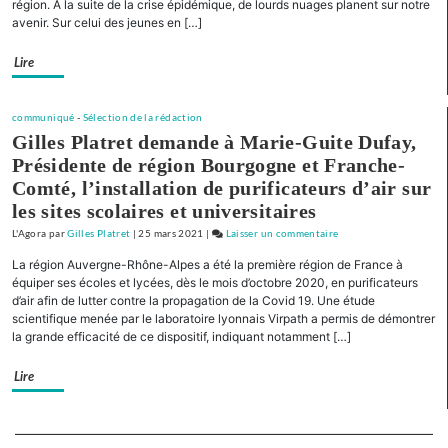
région. À la suite de la crise épidémique, de lourds nuages planent sur notre
et
avenir. Sur celui des jeunes en […]
la
Franche-
Lire
Comté »
Présentation
de
communiqué
-
Sélection de la rédaction
liste
Gilles Platret demande à Marie-Guite Dufay,
pour
Présidente de région Bourgogne et Franche-
la
Comté, l’installation de purificateurs d’air sur
Nièvre
les sites scolaires et universitaires
L'Agora
par
Gilles Platret
|
25 mars 2021
|
Laisser un commentaire
on
« Pour
La région Auvergne-Rhône-Alpes a été la première région de France à
la
équiper ses écoles et lycées, dès le mois d’octobre 2020, en purificateurs
Bourgogne
d’air afin de lutter contre la propagation de la Covid 19. Une étude
scientifique menée par le laboratoire lyonnais Virpath a permis de démontrer
et
la grande efficacité de ce dispositif, indiquant notamment […]
la
Franche-
Lire
Comté »
Présentation
de
Separateur
liste