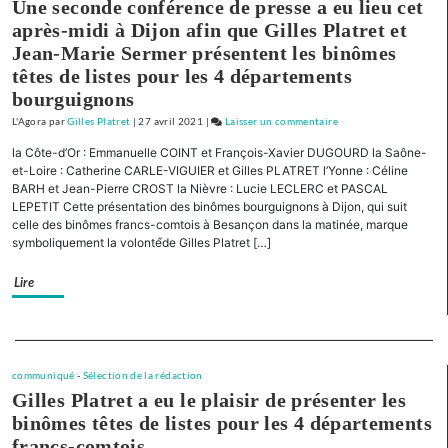
Une seconde conférence de presse a eu lieu cet
pour
après-midi à Dijon afin que Gilles Platret et
la
Jean-Marie Sermer présentent les binômes
Nièvre
têtes de listes pour les 4 départements
bourguignons
L'Agora
par
Gilles Platret
|
27 avril 2021
|
Laisser un commentaire
on
« Pour
la Côte-d’Or : Emmanuelle COINT et François-Xavier DUGOURD la Saône-
la
et-Loire : Catherine CARLE-VIGUIER et Gilles PLATRET l’Yonne : Céline
Bourgogne
BARH et Jean-Pierre CROST la Nièvre : Lucie LECLERC et PASCAL
LEPETIT Cette présentation des binômes bourguignons à Dijon, qui suit
et
celle des binômes francs-comtois à Besançon dans la matinée, marque
la
symboliquement la volonté́de Gilles Platret […]
Franche-
Comté »
Lire
Présentation
de
liste
Separateur
pour
la
communiqué
-
Sélection de la rédaction
Gilles Platret a eu le plaisir de présenter les
Nièvre
binômes têtes de listes pour les 4 départements
francs-comtois