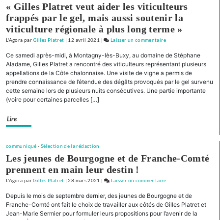
« Gilles Platret veut aider les viticulteurs
maintenant
Nièvre
frappés par le gel, mais aussi soutenir la
viticulture régionale à plus long terme »
L'Agora
par
Gilles Platret
|
12 avril 2021
|
Laisser un commentaire
on
« Pour
Ce samedi après-midi, à Montagny-lès-Buxy, au domaine de Stéphane
la
Aladame, Gilles Platret a rencontré des viticulteurs représentant plusieurs
Bourgogne
appellations de la Côte chalonnaise. Une visite de vigne a permis de
prendre connaissance de l’étendue des dégâts provoqués par le gel survenu
et
cette semaine lors de plusieurs nuits consécutives. Une partie importante
la
(voire pour certaines parcelles […]
Franche-
Comté »
Lire
Présentation
de
liste
communiqué
-
Sélection de la rédaction
pour
Les jeunes de Bourgogne et de Franche-Comté
la
prennent en main leur destin !
Nièvre
L'Agora
par
Gilles Platret
|
28 mars 2021
|
Laisser un commentaire
on
« Pour
Depuis le mois de septembre dernier, des jeunes de Bourgogne et de
la
Franche-Comté ont fait le choix de travailler aux côtés de Gilles Platret et
Bourgogne
Jean-Marie Sermier pour formuler leurs propositions pour l’avenir de la