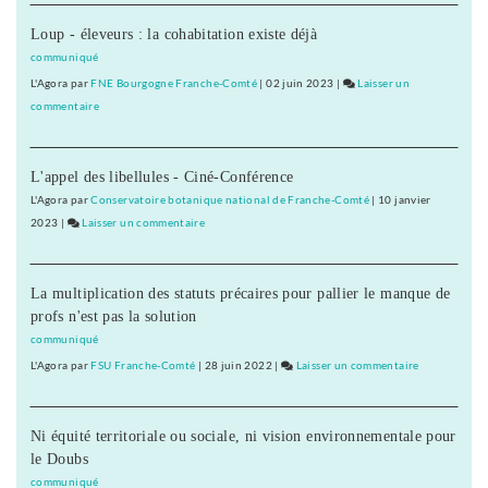
la
Loup - éleveurs : la cohabitation existe déjà
Bourgogne
et
communiqué
la
L'Agora
par
FNE Bourgogne Franche-Comté
|
02 juin 2023
|
Laisser un
Franche-
commentaire
on
Comté »
« Pour
Présentati
la
de
L'appel des libellules - Ciné-Conférence
Bourgogne
liste
et
L'Agora
par
Conservatoire botanique national de Franche-Comté
|
10 janvier
pour
la
2023
|
Laisser un commentaire
on
la
Franche-
« Pour
Nièvre
Comté »
la
Présentation
La multiplication des statuts précaires pour pallier le manque de
Bourgogne
de
profs n'est pas la solution
et
liste
la
communiqué
pour
Franche-
L'Agora
par
FSU Franche-Comté
|
28 juin 2022
|
Laisser un commentaire
on
la
Comté »
« Pour
Nièvre
Présentation
la
de
Ni équité territoriale ou sociale, ni vision environnementale pour
Bourgogne
liste
le Doubs
et
pour
la
communiqué