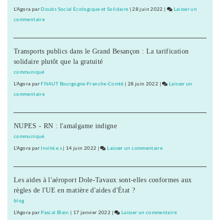
la
Franche-
L'Agora
par
Doubs Social Ecologique et Solidaire
|
28 juin 2022
|
Laisser un
Nièvre
Comté »
commentaire
on
Présentation
« Pour
de
la
liste
Transports publics dans le Grand Besançon : La tarification
Bourgogne
pour
solidaire plutôt que la gratuité
et
la
la
communiqué
Nièvre
Franche-
L'Agora
par
FNAUT Bourgogne-Franche-Comté
|
28 juin 2022
|
Laisser un
Comté »
commentaire
on
Présentation
« Pour
de
la
liste
NUPES - RN : l'amalgame indigne
Bourgogne
pour
et
communiqué
la
la
L'Agora
par
Invité.e.s
|
14 juin 2022
|
Laisser un commentaire
on
Nièvre
Franche-
« Pour
Comté »
la
Présentation
Les aides à l'aéroport Dole-Tavaux sont-elles conformes aux
Bourgogne
de
règles de l'UE en matière d'aides d'État ?
et
liste
la
blog
pour
Franche-
L'Agora
par
Pascal Blain
|
17 janvier 2022
|
Laisser un commentaire
on
la