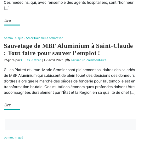
Ces médecins, qui, avec l’ensemble des agents hospitaliers, sont l’honneur
la
[…]
Franche-
Comté »
Lire
Présentation
de
liste
communiqué
-
Sélection de la rédaction
pour
Sauvetage de MBF Aluminium à Saint-Claude
la
: Tout faire pour sauver l’emploi !
Nièvre
L'Agora
par
Gilles Platret
|
19 avril 2021
|
Laisser un commentaire
on
« Pour
Gilles Platret et Jean-Marie Sermier sont pleinement solidaires des salariés
la
de MBF Aluminium qui subissent de plein fouet des décisions des donneurs
Bourgogne
d’ordres alors que le marché des pièces de fonderie pour l’automobile est en
transformation brutale. Ces mutations économiques profondes doivent être
et
accompagnées durablement par l’État et la Région en sa qualité de chef […]
la
Franche-
Lire
Comté »
Présentation
de
Bouton
liste
abonnez-
pour
communiqué
vous
la