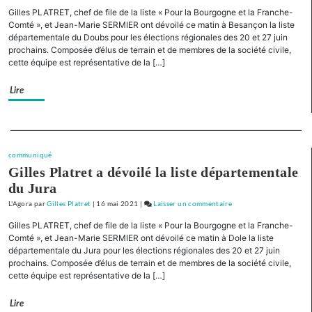
« Pour
Gilles PLATRET, chef de file de la liste « Pour la Bourgogne et la Franche-
la
Comté », et Jean-Marie SERMIER ont dévoilé ce matin à Besançon la liste
Bourgogne
départementale du Doubs pour les élections régionales des 20 et 27 juin
prochains. Composée d’élus de terrain et de membres de la société civile,
et
cette équipe est représentative de la […]
la
Franche-
Lire
Comté »
Présentation
de
Separateur
liste
pour
communiqué
la
Gilles Platret a dévoilé la liste départementale
Nièvre
du Jura
L'Agora
par
Gilles Platret
|
16 mai 2021
|
Laisser un commentaire
on
« Pour
Gilles PLATRET, chef de file de la liste « Pour la Bourgogne et la Franche-
la
Comté », et Jean-Marie SERMIER ont dévoilé ce matin à Dole la liste
Bourgogne
départementale du Jura pour les élections régionales des 20 et 27 juin
prochains. Composée d’élus de terrain et de membres de la société civile,
et
cette équipe est représentative de la […]
la
Franche-
Lire
Comté »