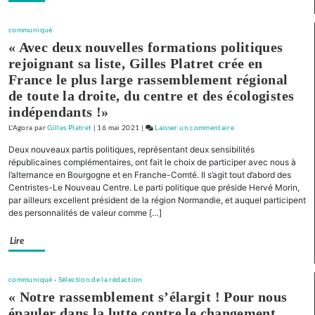
Présentation
de
communiqué
liste
« Avec deux nouvelles formations politiques
pour
rejoignant sa liste, Gilles Platret crée en
la
France le plus large rassemblement régional
Nièvre
de toute la droite, du centre et des écologistes
indépendants !»
L'Agora
par
Gilles Platret
|
16 mai 2021
|
Laisser un commentaire
on
« Pour
Deux nouveaux partis politiques, représentant deux sensibilités
la
républicaines complémentaires, ont fait le choix de participer avec nous à
Bourgogne
l’alternance en Bourgogne et en Franche-Comté. Il s’agit tout d’abord des
Centristes-Le Nouveau Centre. Le parti politique que préside Hervé Morin,
et
par ailleurs excellent président de la région Normandie, et auquel participent
la
des personnalités de valeur comme […]
Franche-
Comté »
Lire
Présentation
de
liste
communiqué
-
Sélection de la rédaction
pour
« Notre rassemblement s’élargit ! Pour nous
la
épauler dans la lutte contre le changement