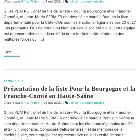
L'Agora
par
Gilles Platret
|
19 mai 2021
|
Laisser un commentaire
on
« Pour
Gilles PLATRET, chef de file de la liste « Pour la Bourgogne et la Franche-
la
Comté », et Jean-Marie SERMIER ont dévoilé ce mardi à Beaune la liste
Bourgogne
départementale pour la Côte-d’Or, pour les élections régionales des 20 et 27
juin prochains. Élus de terrain ou bien issus de la société civile, cette équipe
et
est représentative de la diversitéde notre territoire côte-d’orien et des
la
multiples forces qui […]
Franche-
Comté »
Lire
Présentation
de
liste
Separateur
pour
la
communiqué
Présentation de la liste Pour la Bourgogne et la
Nièvre
Franche-Comté en Haute-Saône
L'Agora
par
Gilles Platret
|
18 mai 2021
|
Laisser un commentaire
on
« Pour
Gilles PLATRET, chef de file de la liste « Pour la Bourgogne et la Franche-
la
Comté », et Jean-Marie SERMIER ont dévoilé ce mardi à Port-sur-Saône la
Bourgogne
liste départementale de Haute-Saône pour les élections régionales des 20
et 27 juin prochains. Composée d’élus de terrain et de membres de la
et
société civile, cette équipe est représentative de la diversité de notre
la