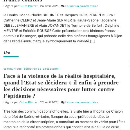
L'Agora
par
Gilles Platret
|
26 avril 2021
|
Laisser un commentaire
on
« Pour
le Doubs : Marie-Noëlle BIGUINET et Jacques GROSPERRIN le Jura :
la
Catherine CLERC et Jean-Marie SERMIER la Haute-Saône : Jocelyne
Bourgogne
DEBELLEMANIERE et Alain JOYANDET le Territoire de Belfort : Delphine
MENTRÉ et Frédéric ROUSSE Cette présentation des binômes francs-
et
comtois à Besançon, qui précède celle des binômes bourguignons à Dijon
la
dans l’après-midi, marque symboliquement la volonté […]
Franche-
Comté »
Lire
Présentation
de
liste
communiqué
-
Sélection de la rédaction
pour
Face à la violence de la réalité hospitalière,
la
quand l’Etat se décidera-t-il enfin à prendre
Nièvre
les décisions nécessaires pour lutter contre
l’épidémie ?
L'Agora
par
Gilles Platret
|
22 avril 2021
|
Laisser un commentaire
on
« Pour
Très loin des communications officielles, la visite hier à l’hôpital de Chalon
la
du préfet de Saône-et-Loire, flanqué du sous-préfet et du député
Bourgogne
macronien de la circonscription, a constitué un moment de vérité pour l’État
lorsqu’il a rencontré les professionnels qui constituent la cellule de crise.
et