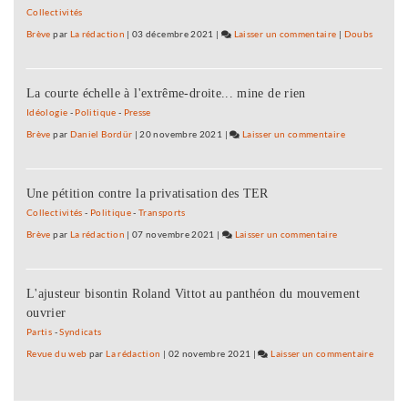
pour
Franche
Collectivités
la
Comté 
Brève
par
La rédaction
|
03 décembre 2021
|
Laisser un commentaire
on
|
Doubs
Nièvre
Présent
« Pour
de
la
liste
La courte échelle à l'extrême-droite... mine de rien
Bourgogne
pour
et
Idéologie
-
Politique
-
Presse
la
la
Brève
par
Daniel Bordür
|
20 novembre 2021
|
Laisser un commentaire
on
Nièvre
Franche-
« Pour
Comté »
la
Présentation
Une pétition contre la privatisation des TER
Bourgogne
de
et
Collectivités
-
Politique
-
Transports
liste
la
Brève
par
La rédaction
|
07 novembre 2021
|
Laisser un commentaire
on
pour
Franche-
« Pour
la
Comté »
la
Nièvre
Présentation
L'ajusteur bisontin Roland Vittot au panthéon du mouvement
Bourgogne
de
ouvrier
et
liste
la
Partis
-
Syndicats
pour
Franche-
Revue du web
par
La rédaction
|
02 novembre 2021
|
Laisser un commentaire
on
la
Comté »
« Pour
Nièvre
Présentation
la
de