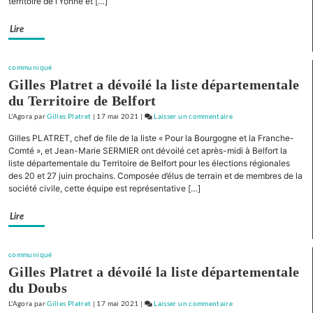
territoire de l’Yonne et […]
Franche-
Comté »
Lire
Présentation
de
liste
communiqué
pour
Gilles Platret a dévoilé la liste départementale
la
du Territoire de Belfort
Nièvre
L'Agora
par
Gilles Platret
|
17 mai 2021
|
Laisser un commentaire
on
« Pour
Gilles PLATRET, chef de file de la liste « Pour la Bourgogne et la Franche-
la
Comté », et Jean-Marie SERMIER ont dévoilé cet après-midi à Belfort la
Bourgogne
liste départementale du Territoire de Belfort pour les élections régionales
des 20 et 27 juin prochains. Composée d’élus de terrain et de membres de la
et
société civile, cette équipe est représentative […]
la
Franche-
Lire
Comté »
Présentation
de
communiqué
liste
Gilles Platret a dévoilé la liste départementale
pour
du Doubs
la
L'Agora
par
Gilles Platret
|
17 mai 2021
|
Laisser un commentaire
on
Nièvre