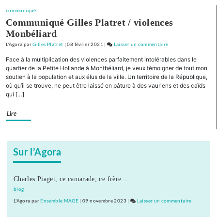
pour
communiqué
la
Communiqué Gilles Platret / violences
Nièvre
Monbéliard
L'Agora
par
Gilles Platret
|
08 février 2021
|
Laisser un commentaire
on
« Pour
Face à la multiplication des violences parfaitement intolérables dans le
la
quartier de la Petite Hollande à Montbéliard, je veux témoigner de tout mon
Bourgogne
soutien à la population et aux élus de la ville. Un territoire de la République,
où qu’il se trouve, ne peut être laissé en pâture à des vauriens et des caïds
et
qui […]
la
Franche-
Lire
Comté »
Présentation
de
liste
Sur l’Agora
pour
la
Nièvre
Charles Piaget, ce camarade, ce frère...
blog
L'Agora
par
Ensemble MAGE
|
09 novembre 2023
|
Laisser un commentaire
on
« Pour