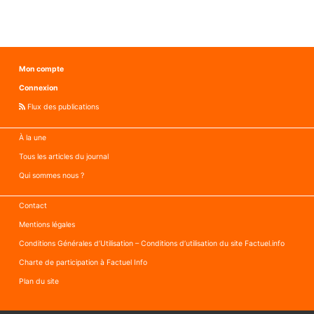
Bourgo
liste
et
pour
la
la
Franche
Nièvre
Comté 
Mon compte
Présent
Connexion
de
liste
Flux des publications
pour
la
À la une
Nièvre
Tous les articles du journal
Qui sommes nous ?
Contact
Mentions légales
Conditions Générales d’Utilisation – Conditions d’utilisation du site Factuel.info
Charte de participation à Factuel Info
Plan du site