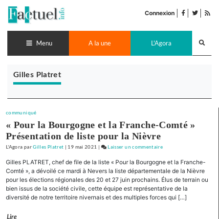
Accéder
facebook
twitter
Flu
au
Connexion
de
contenu
pub
Recherch
lance
Menu
A la une
L'Agora
Gilles Platret
communiqué
« Pour la Bourgogne et la Franche-Comté »
Présentation de liste pour la Nièvre
L'Agora
par
Gilles Platret
|
19 mai 2021
|
Laisser un commentaire
on
« Pour
Gilles PLATRET, chef de file de la liste « Pour la Bourgogne et la Franche-
la
Comté », a dévoilé ce mardi à Nevers la liste départementale de la Nièvre
Bourgogne
pour les élections régionales des 20 et 27 juin prochains. Élus de terrain ou
bien issus de la société civile, cette équipe est représentative de la
et
diversité de notre territoire nivernais et des multiples forces qui […]
la
Franche-
Lire
Comté »