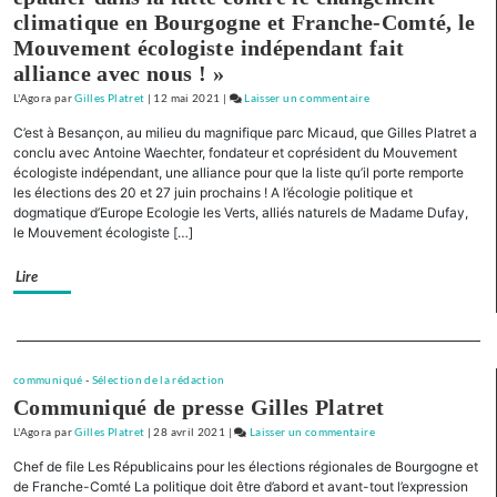
Nièvre
climatique en Bourgogne et Franche-Comté, le
Mouvement écologiste indépendant fait
alliance avec nous ! »
L'Agora
par
Gilles Platret
|
12 mai 2021
|
Laisser un commentaire
on
« Pour
C’est à Besançon, au milieu du magnifique parc Micaud, que Gilles Platret a
la
conclu avec Antoine Waechter, fondateur et coprésident du Mouvement
Bourgogne
écologiste indépendant, une alliance pour que la liste qu’il porte remporte
les élections des 20 et 27 juin prochains ! A l’écologie politique et
et
dogmatique d’Europe Ecologie les Verts, alliés naturels de Madame Dufay,
la
le Mouvement écologiste […]
Franche-
Comté »
Lire
Présentation
de
liste
Separateur
pour
la
communiqué
-
Sélection de la rédaction
Communiqué de presse Gilles Platret
Nièvre
L'Agora
par
Gilles Platret
|
28 avril 2021
|
Laisser un commentaire
on
« Pour
Chef de file Les Républicains pour les élections régionales de Bourgogne et
la
de Franche-Comté La politique doit être d’abord et avant-tout l’expression