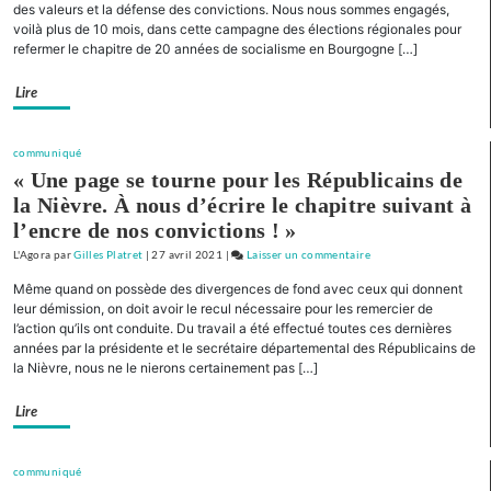
Bourgogne
des valeurs et la défense des convictions. Nous nous sommes engagés,
voilà plus de 10 mois, dans cette campagne des élections régionales pour
et
refermer le chapitre de 20 années de socialisme en Bourgogne […]
la
Franche-
Lire
Comté »
Présentation
de
communiqué
liste
« Une page se tourne pour les Républicains de
pour
la Nièvre. À nous d’écrire le chapitre suivant à
la
l’encre de nos convictions ! »
Nièvre
L'Agora
par
Gilles Platret
|
27 avril 2021
|
Laisser un commentaire
on
« Pour
Même quand on possède des divergences de fond avec ceux qui donnent
la
leur démission, on doit avoir le recul nécessaire pour les remercier de
Bourgogne
l’action qu’ils ont conduite. Du travail a été effectué toutes ces dernières
années par la présidente et le secrétaire départemental des Républicains de
et
la Nièvre, nous ne le nierons certainement pas […]
la
Franche-
Lire
Comté »
Présentation
de
communiqué
liste