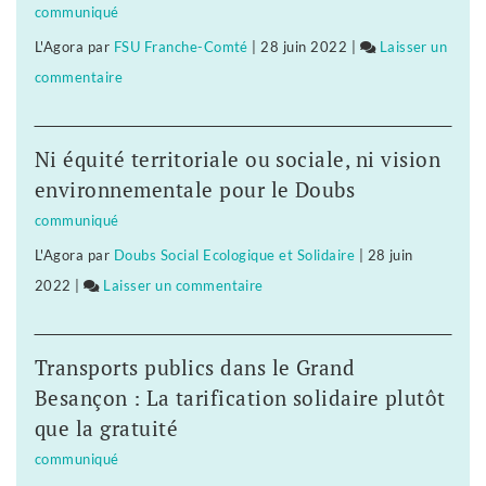
communiqué
veulent
dans
L'Agora
par
FSU Franche-Comté
|
28 juin 2022
|
Laisser un
pas
la
commentaire
on
être
farine
Les
«
»
salariés
roulés
Ni équité territoriale ou sociale, ni vision
de
dans
environnementale pour le Doubs
Nicollin
la
communiqué
ne
farine
L'Agora
par
Doubs Social Ecologique et Solidaire
|
28 juin
veulent
»
2022
|
Laisser un commentaire
on
pas
Les
être
salariés
«
Transports publics dans le Grand
de
roulés
Besançon : La tarification solidaire plutôt
Nicollin
dans
que la gratuité
ne
la
communiqué
veulent
farine