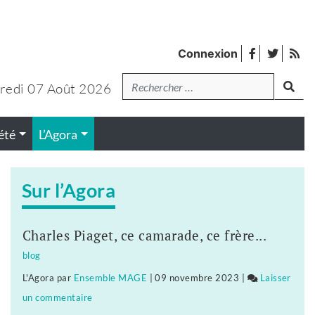
facebook
twitter
Fl
Connexion
de
Recherche
lanc
pub
redi 07 Août 2026
été
L’Agora
Sur l’Agora
Charles Piaget, ce camarade, ce frère...
blog
L'Agora
par
Ensemble MAGE
|
09 novembre 2023
|
Laisser
un commentaire
on