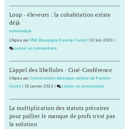
Les
salariés
Loup - éleveurs : la cohabitation existe
de
déjà
Nicollin
communiqué
ne
L'Agora
par
FNE Bourgogne Franche-Comté
|
02 juin 2023
|
veulent
Laisser un commentaire
on
pas
Les
être
salariés
«
L'appel des libellules - Ciné-Conférence
de
roulés
L'Agora
par
Conservatoire botanique national de Franche-
Nicollin
dans
Comté
|
10 janvier 2023
|
Laisser un commentaire
on
ne
la
Les
veulent
farine
salariés
pas
»
La multiplication des statuts précaires
de
être
pour pallier le manque de profs n'est pas
Nicollin
«
la solution
ne
roulés