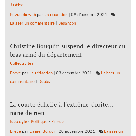
Justice
ne
Revue du web
par
La rédaction
|
09 décembre 2021
|
veulent
Laisser un commentaire
on
|
Besançon
pas
Les
être
salariés
«
Christine Bouquin suspend le directeur du
de
roulés
bras armé du département
Nicollin
dans
Collectivités
ne
la
Brève
par
La rédaction
|
03 décembre 2021
|
Laisser un
veulent
farine
commentaire
on
|
Doubs
pas
»
Les
être
salariés
«
La courte échelle à l'extrême-droite...
de
roulés
mine de rien
Nicollin
dans
Idéologie
-
Politique
-
Presse
ne
la
Brève
par
Daniel Bordür
|
20 novembre 2021
|
Laisser un
veulent
farine