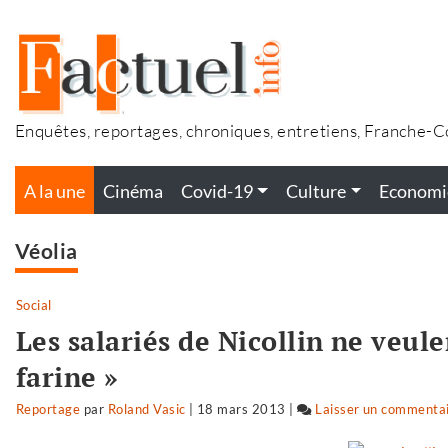
Accéder
au
contenu
Enquêtes, reportages, chroniques, entretiens, Franche-
A la une
Cinéma
Covid-19
Culture
Economi
Véolia
Social
Les salariés de Nicollin ne veule
farine »
Reportage
par
Roland Vasic
|
18 mars 2013
|
Laisser un commenta