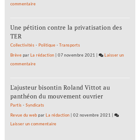
commentaire
on
pas
»
Les
être
salariés
«
Une pétition contre la privatisation des
de
roulés
TER
Nicollin
dans
Collectivités
-
Politique
-
Transports
ne
la
Brève
par
La rédaction
|
07 novembre 2021
|
Laisser un
veulent
farine
commentaire
on
pas
»
Les
être
salariés
«
L'ajusteur bisontin Roland Vittot au
de
roulés
panthéon du mouvement ouvrier
Nicollin
dans
Partis
-
Syndicats
ne
la
Revue du web
par
La rédaction
|
02 novembre 2021
|
veulent
farine
Laisser un commentaire
on
pas
»
Les
être