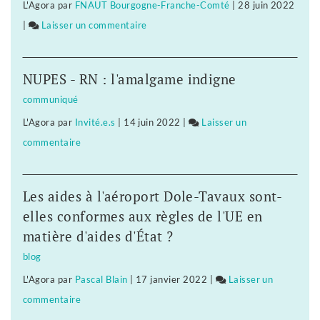
L'Agora
par
FNAUT Bourgogne-Franche-Comté
|
28 juin 2022
pas
»
|
Laisser un commentaire
on
être
Les
«
salariés
roulés
NUPES - RN : l'amalgame indigne
de
dans
communiqué
Nicollin
la
L'Agora
par
Invité.e.s
|
14 juin 2022
|
Laisser un
ne
farine
commentaire
on
veulent
»
Les
pas
salariés
être
Les aides à l'aéroport Dole-Tavaux sont-
de
«
elles conformes aux règles de l'UE en
Nicollin
roulés
matière d'aides d'État ?
ne
dans
blog
veulent
la
L'Agora
par
Pascal Blain
|
17 janvier 2022
|
Laisser un
pas
farine
commentaire
on
être
»
Les