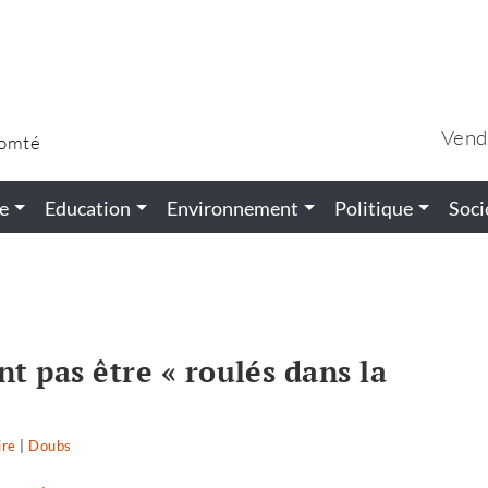
Vend
Comté
e
Education
Environnement
Politique
Soci
nt pas être « roulés dans la
ire
on
|
Doubs
Les