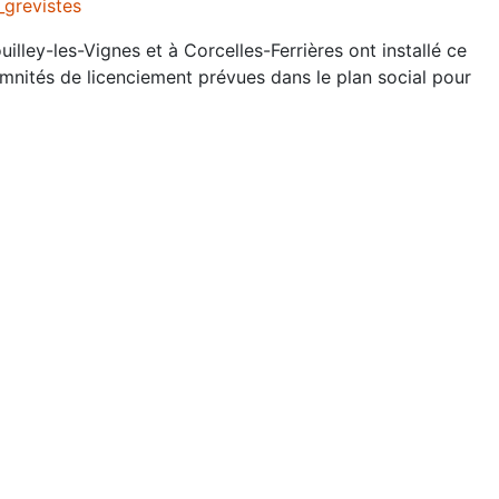
salariés
illey-les-Vignes et à Corcelles-Ferrières ont installé ce
de
emnités de licenciement prévues dans le plan social pour
Nicollin
ne
veulent
pas
être
«
roulés
dans
la
farine
»