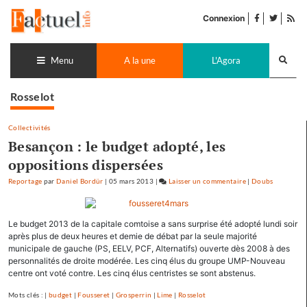
Accéder
facebook
twitter
Flu
au
Connexion
de
contenu
pub
Recherch
lance
Menu
A la une
L'Agora
Rosselot
Collectivités
Besançon : le budget adopté, les
oppositions dispersées
Reportage
par
Daniel Bordür
|
05 mars 2013
|
Laisser un commentaire
on
|
Doubs
Besançon
:
Le budget 2013 de la capitale comtoise a sans surprise été adopté lundi soir
le
après plus de deux heures et demie de débat par la seule majorité
budget
municipale de gauche (PS, EELV, PCF, Alternatifs) ouverte dès 2008 à des
adopté,
personnalités de droite modérée. Les cinq élus du groupe UMP-Nouveau
les
centre ont voté contre. Les cinq élus centristes se sont abstenus.
oppositions
Mots clés : |
budget
|
Fousseret
|
Grosperrin
|
Lime
|
Rosselot
dispersées