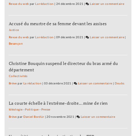
Revue du web
par
La rédaction
|
24 décembre 2021
|
Laisser un commentaire
on
Besanç
:
Accusé du meurtre de sa femme devant les assises
le
budget
Justice
adopté,
Revue du web
par
La rédaction
|
09 décembre 2021
|
Laisser un commentaire
on
|
les
Besançon
Besanç
opposit
:
dispers
le
Christine Bouquin suspend le directeur du bras armé du
budget
département
adopté,
les
Collectivités
opposit
Brève
par
La rédaction
|
03 décembre 2021
|
Laisser un commentaire
on
|
Doubs
dispers
Besançon
:
La courte échelle à l'extrême-droite... mine de rien
le
budget
Idéologie
-
Politique
-
Presse
adopté,
Brève
par
Daniel Bordür
|
20 novembre 2021
|
Laisser un commentaire
on
les
Besançon
oppositions
:
dispersées
le