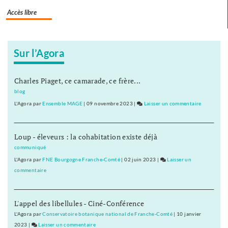
Accès libre
Sur l’Agora
Charles Piaget, ce camarade, ce frère...
blog
L'Agora
par
Ensemble MAGE
|
09 novembre 2023
|
Laisser un commentaire
on
Besançon
:
Loup - éleveurs : la cohabitation existe déjà
le
budget
communiqué
adopté,
L'Agora
par
FNE Bourgogne Franche-Comté
|
02 juin 2023
|
Laisser un
les
commentaire
on
oppositio
Besançon
dispersées
:
L'appel des libellules - Ciné-Conférence
le
budget
L'Agora
par
Conservatoire botanique national de Franche-Comté
|
10 janvier
adopté,
2023
|
Laisser un commentaire
on