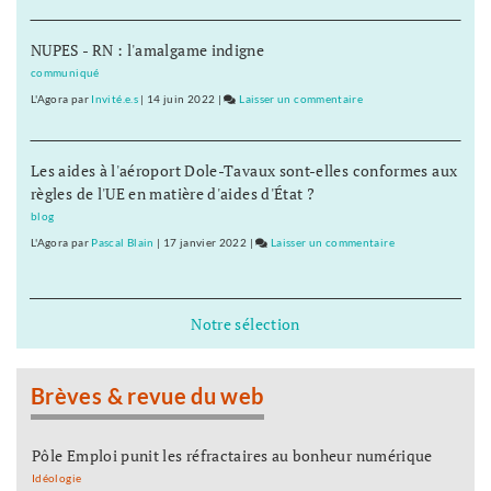
Besançon
:
NUPES - RN : l'amalgame indigne
le
budget
communiqué
adopté,
L'Agora
par
Invité.e.s
|
14 juin 2022
|
Laisser un commentaire
on
les
Besançon
oppositions
:
dispersées
Les aides à l'aéroport Dole-Tavaux sont-elles conformes aux
le
règles de l'UE en matière d'aides d'État ?
budget
adopté,
blog
les
L'Agora
par
Pascal Blain
|
17 janvier 2022
|
Laisser un commentaire
on
oppositions
Besançon
dispersées
:
le
Notre sélection
budget
adopté,
les
Brèves & revue du web
oppositions
dispersées
Pôle Emploi punit les réfractaires au bonheur numérique
Idéologie