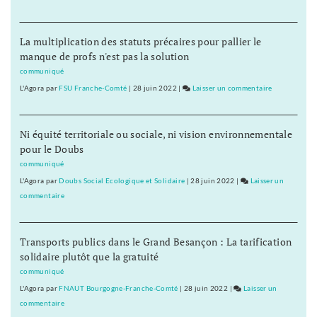
les
Besançon
oppositions
:
La multiplication des statuts précaires pour pallier le
dispersées
le
manque de profs n'est pas la solution
budget
adopté,
communiqué
les
L'Agora
par
FSU Franche-Comté
|
28 juin 2022
|
Laisser un commentaire
on
oppositions
Besançon
dispersées
:
Ni équité territoriale ou sociale, ni vision environnementale
le
pour le Doubs
budget
adopté,
communiqué
les
L'Agora
par
Doubs Social Ecologique et Solidaire
|
28 juin 2022
|
Laisser un
oppositions
commentaire
on
dispersées
Besançon
:
Transports publics dans le Grand Besançon : La tarification
le
solidaire plutôt que la gratuité
budget
adopté,
communiqué
les
L'Agora
par
FNAUT Bourgogne-Franche-Comté
|
28 juin 2022
|
Laisser un
oppositions
commentaire
on
dispersées