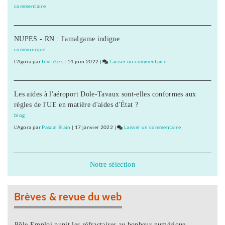
projet
commentaire
on
Peillon
500
manifestants
NUPES - RN : l'amalgame indigne
à
Besançon
communiqué
contre
L'Agora
par
Invité.e.s
|
14 juin 2022
|
Laisser un commentaire
on
le
500
projet
manifestants
Peillon
Les aides à l'aéroport Dole-Tavaux sont-elles conformes aux
à
règles de l'UE en matière d'aides d'État ?
Besançon
contre
blog
le
L'Agora
par
Pascal Blain
|
17 janvier 2022
|
Laisser un commentaire
on
projet
500
Peillon
manifestants
à
Notre sélection
Besançon
contre
le
Brèves & revue du web
projet
Peillon
Pôle Emploi punit les réfractaires au bonheur numérique