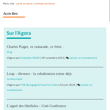
Mots clés : |
préi-scolaire
|
rythmes scolaires
Accès libre
Sur l’Agora
Charles Piaget, ce camarade, ce frère...
blog
L'Agora
par
Ensemble MAGE
|
09 novembre 2023
|
Laisser un commentaire
on
500
manifestan
Loup - éleveurs : la cohabitation existe déjà
à
Besançon
communiqué
contre
L'Agora
par
FNE Bourgogne Franche-Comté
|
02 juin 2023
|
Laisser un
le
commentaire
on
projet
500
Peillon
manifestants
L'appel des libellules - Ciné-Conférence
à