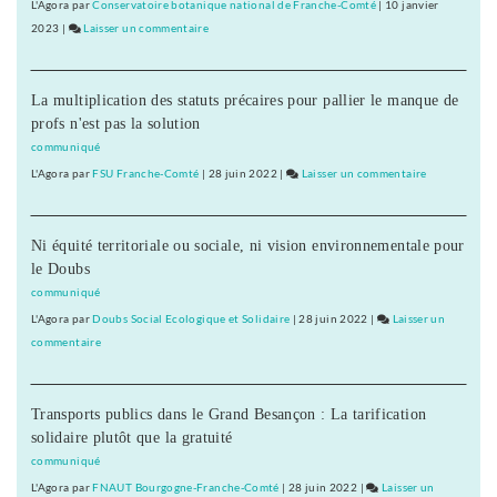
Besançon
L'Agora
par
Conservatoire botanique national de Franche-Comté
|
10 janvier
contre
2023
|
Laisser un commentaire
on
le
500
projet
manifestants
Peillon
La multiplication des statuts précaires pour pallier le manque de
à
profs n'est pas la solution
Besançon
contre
communiqué
le
L'Agora
par
FSU Franche-Comté
|
28 juin 2022
|
Laisser un commentaire
on
projet
500
Peillon
manifestants
Ni équité territoriale ou sociale, ni vision environnementale pour
à
le Doubs
Besançon
contre
communiqué
le
L'Agora
par
Doubs Social Ecologique et Solidaire
|
28 juin 2022
|
Laisser un
projet
commentaire
on
Peillon
500
manifestants
Transports publics dans le Grand Besançon : La tarification
à
solidaire plutôt que la gratuité
Besançon
contre
communiqué
le
L'Agora
par
FNAUT Bourgogne-Franche-Comté
|
28 juin 2022
|
Laisser un