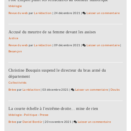
Idéologie
Revue du web
par
La rédaction
|
24 décembre 2021
|
Laisser un commentaire
on
500
manifes
Accusé du meurtre de sa femme devant les assises
à
Besanç
Justice
contre
Revue du web
par
La rédaction
|
09 décembre 2021
|
Laisser un commentaire
on
|
le
Besançon
500
projet
manifes
Peillon
à
Christine Bouquin suspend le directeur du bras armé du
Besanç
département
contre
le
Collectivités
projet
Brève
par
La rédaction
|
03 décembre 2021
|
Laisser un commentaire
on
|
Doubs
Peillon
500
manifestants
La courte échelle à l'extrême-droite... mine de rien
à
Besançon
Idéologie
-
Politique
-
Presse
contre
Brève
par
Daniel Bordür
|
20 novembre 2021
|
Laisser un commentaire
on
le
500