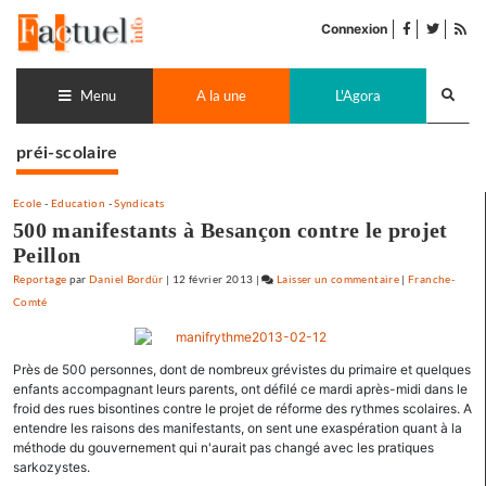
Accéder
facebook
twitter
Flu
au
Connexion
de
contenu
pub
Recherch
lance
Menu
A la une
L'Agora
préi-scolaire
Ecole
-
Education
-
Syndicats
500 manifestants à Besançon contre le projet
Peillon
Reportage
par
Daniel Bordür
|
12 février 2013
|
Laisser un commentaire
on
|
Franche-
Comté
500
manifestants
à
Près de 500 personnes, dont de nombreux grévistes du primaire et quelques
Besançon
enfants accompagnant leurs parents, ont défilé ce mardi après-midi dans le
contre
froid des rues bisontines contre le projet de réforme des rythmes scolaires. A
le
entendre les raisons des manifestants, on sent une exaspération quant à la
projet
méthode du gouvernement qui n'aurait pas changé avec les pratiques
Peillon
sarkozystes.