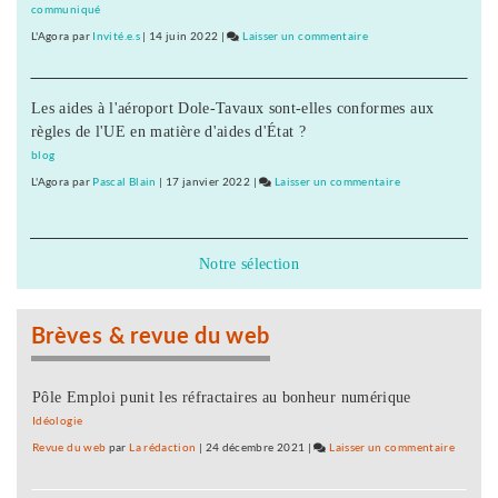
taylorisme
communiqué
!
L'Agora
par
Invité.e.s
|
14 juin 2022
|
Laisser un commentaire
on
Pire
que
Les aides à l'aéroport Dole-Tavaux sont-elles conformes aux
le
règles de l'UE en matière d'aides d'État ?
taylorisme
!
blog
L'Agora
par
Pascal Blain
|
17 janvier 2022
|
Laisser un commentaire
on
Pire
que
le
Notre sélection
taylorisme
!
Brèves & revue du web
Pôle Emploi punit les réfractaires au bonheur numérique
Idéologie
Revue du web
par
La rédaction
|
24 décembre 2021
|
Laisser un commentaire
on
Pire
que