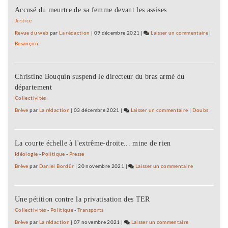
Accusé du meurtre de sa femme devant les assises
le
taylori
Justice
!
Revue du web
par
La rédaction
|
09 décembre 2021
|
Laisser un commentaire
on
|
Besançon
Pire
que
le
Christine Bouquin suspend le directeur du bras armé du
taylori
département
!
Collectivités
Brève
par
La rédaction
|
03 décembre 2021
|
Laisser un commentaire
on
|
Doubs
Pire
que
La courte échelle à l'extrême-droite... mine de rien
le
taylorisme
Idéologie
-
Politique
-
Presse
!
Brève
par
Daniel Bordür
|
20 novembre 2021
|
Laisser un commentaire
on
Pire
que
Une pétition contre la privatisation des TER
le
taylorisme
Collectivités
-
Politique
-
Transports
!
Brève
par
La rédaction
|
07 novembre 2021
|
Laisser un commentaire
on