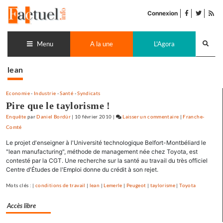
Accéder
facebook
twitter
Flu
au
Connexion
de
contenu
pub
Recherch
lance
Menu
A la une
L'Agora
lean
Economie
-
Industrie
-
Santé
-
Syndicats
Pire que le taylorisme !
Enquête
par
Daniel Bordür
|
10 février 2010
|
Laisser un commentaire
on
|
Franche-
Comté
Pire
que
Le projet d'enseigner à l'Université technologique Belfort-Montbéliard le
le
"lean manufacturing", méthode de management née chez Toyota, est
taylorisme
contesté par la CGT. Une recherche sur la santé au travail du très officiel
Centre d'Études de l'Emploi donne du crédit à son rejet.
!
Mots clés : |
conditions de travail
|
lean
|
Lemerle
|
Peugeot
|
taylorisme
|
Toyota
Accès libre