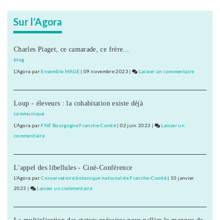
Sur l’Agora
Charles Piaget, ce camarade, ce frère...
blog
L'Agora
par
Ensemble MAGE
|
09 novembre 2023
|
Laisser un commentaire
on
Pire
que
Loup - éleveurs : la cohabitation existe déjà
le
taylorisme
communiqué
!
L'Agora
par
FNE Bourgogne Franche-Comté
|
02 juin 2023
|
Laisser un
commentaire
on
Pire
que
L'appel des libellules - Ciné-Conférence
le
taylorisme
L'Agora
par
Conservatoire botanique national de Franche-Comté
|
10 janvier
!
2023
|
Laisser un commentaire
on
Pire
que
La multiplication des statuts précaires pour pallier le manque de
le