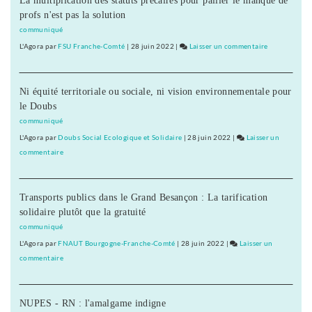
profs n'est pas la solution
taylorisme
!
communiqué
L'Agora
par
FSU Franche-Comté
|
28 juin 2022
|
Laisser un commentaire
on
Pire
que
Ni équité territoriale ou sociale, ni vision environnementale pour
le
le Doubs
taylorisme
!
communiqué
L'Agora
par
Doubs Social Ecologique et Solidaire
|
28 juin 2022
|
Laisser un
commentaire
on
Pire
que
Transports publics dans le Grand Besançon : La tarification
le
solidaire plutôt que la gratuité
taylorisme
!
communiqué
L'Agora
par
FNAUT Bourgogne-Franche-Comté
|
28 juin 2022
|
Laisser un
commentaire
on
Pire
que
NUPES - RN : l'amalgame indigne
le