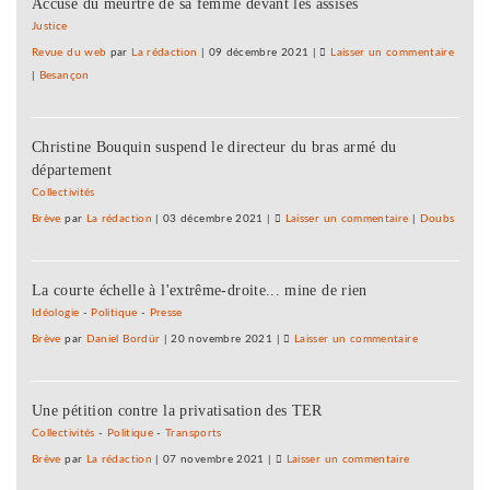
Accusé du meurtre de sa femme devant les assises
« empl
d’aveni
Justice
au
Revue du web
par
La rédaction
|
09 décembre 2021
|
Laisser un commentaire
on
Consei
|
Besançon
D’abo
généra
20
du
« empl
Doubs
Christine Bouquin suspend le directeur du bras armé du
d’aveni
département
au
Consei
Collectivités
généra
Brève
par
La rédaction
|
03 décembre 2021
|
Laisser un commentaire
on
|
Doubs
du
D’abord
Doubs
20
La courte échelle à l'extrême-droite... mine de rien
« emplois
d’avenir »
Idéologie
-
Politique
-
Presse
au
Brève
par
Daniel Bordür
|
20 novembre 2021
|
Laisser un commentaire
on
Conseil
D’abord
général
20
du
Une pétition contre la privatisation des TER
« emplois
Doubs
d’avenir »
Collectivités
-
Politique
-
Transports
au
Brève
par
La rédaction
|
07 novembre 2021
|
Laisser un commentaire
on
Conseil
D’abord