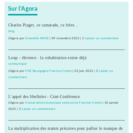
Sur l’Agora
Charles Piaget, ce camarade, ce frère...
blog
L'Agora
par
Ensemble MAGE
|
09 novembre 2023
|
Laisser un commentaire
on
D’abord
20
Loup - éleveurs : la cohabitation existe déjà
« emplois
d’avenir »
communiqué
au
L'Agora
par
FNE Bourgogne Franche-Comté
|
02 juin 2023
|
Laisser un
Conseil
commentaire
on
général
D’abord
du
20
Doubs
L'appel des libellules - Ciné-Conférence
« emplois
d’avenir »
L'Agora
par
Conservatoire botanique national de Franche-Comté
|
10 janvier
au
2023
|
Laisser un commentaire
on
Conseil
D’abord
général
20
du
La multiplication des statuts précaires pour pallier le manque de
« emplois