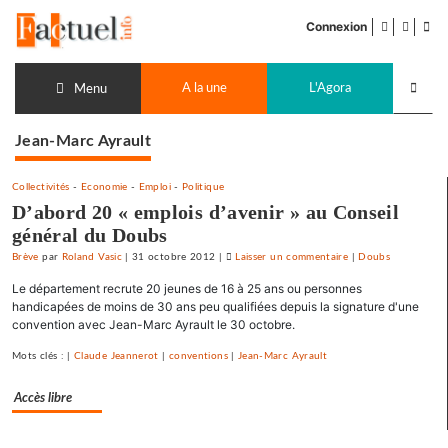
Accéder
facebook
twitter
Flu
au
Connexion
de
contenu
pub
Recherch
A la une
L'Agora
lancer
Menu
Jean-Marc Ayrault
Collectivités
-
Economie
-
Emploi
-
Politique
D’abord 20 « emplois d’avenir » au Conseil
général du Doubs
Brève
par
Roland Vasic
|
31 octobre 2012
|
Laisser un commentaire
on
|
Doubs
D’abord
Le département recrute 20 jeunes de 16 à 25 ans ou personnes
20
handicapées de moins de 30 ans peu qualifiées depuis la signature d'une
« emplois
convention avec Jean-Marc Ayrault le 30 octobre.
d’avenir »
Mots clés : |
Claude Jeannerot
|
conventions
|
Jean-Marc Ayrault
au
Conseil
Accès libre
général
du
Doubs