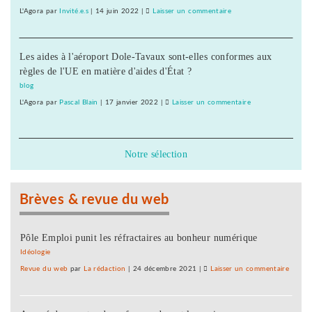
au
L'Agora
par
Invité.e.s
|
14 juin 2022
|
Laisser un commentaire
on
Conseil
D’abord
général
20
du
Les aides à l'aéroport Dole-Tavaux sont-elles conformes aux
« emplois
Doubs
règles de l'UE en matière d'aides d'État ?
d’avenir »
au
blog
Conseil
L'Agora
par
Pascal Blain
|
17 janvier 2022
|
Laisser un commentaire
on
général
D’abord
du
20
Doubs
« emplois
Notre sélection
d’avenir »
au
Conseil
Brèves & revue du web
général
du
Doubs
Pôle Emploi punit les réfractaires au bonheur numérique
Idéologie
Revue du web
par
La rédaction
|
24 décembre 2021
|
Laisser un commentaire
on
D’abo
20