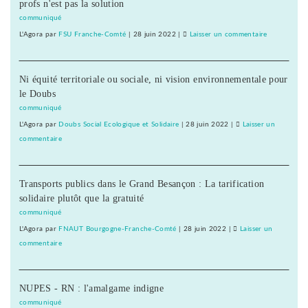
Doubs
profs n'est pas la solution
d’avenir »
au
communiqué
Conseil
L'Agora
par
FSU Franche-Comté
|
28 juin 2022
|
Laisser un commentaire
on
général
D’abord
du
20
Doubs
Ni équité territoriale ou sociale, ni vision environnementale pour
« emplois
le Doubs
d’avenir »
au
communiqué
Conseil
L'Agora
par
Doubs Social Ecologique et Solidaire
|
28 juin 2022
|
Laisser un
général
commentaire
on
du
D’abord
Doubs
20
Transports publics dans le Grand Besançon : La tarification
« emplois
solidaire plutôt que la gratuité
d’avenir »
au
communiqué
Conseil
L'Agora
par
FNAUT Bourgogne-Franche-Comté
|
28 juin 2022
|
Laisser un
général
commentaire
on
du
D’abord
Doubs
20
NUPES - RN : l'amalgame indigne
« emplois
d’avenir »
communiqué