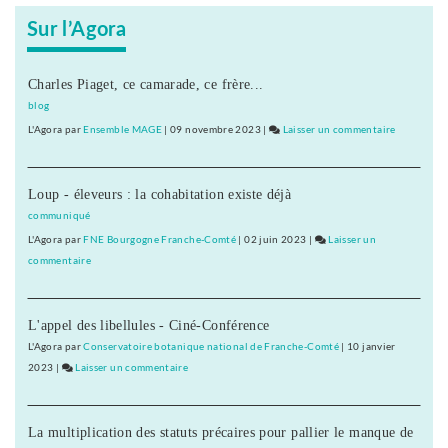
Sur l’Agora
Charles Piaget, ce camarade, ce frère...
blog
L'Agora
par
Ensemble MAGE
|
09 novembre 2023
|
Laisser un commentaire
on
D’abord
20
Loup - éleveurs : la cohabitation existe déjà
« emplois
d’avenir »
communiqué
au
L'Agora
par
FNE Bourgogne Franche-Comté
|
02 juin 2023
|
Laisser un
Conseil
commentaire
on
général
D’abord
du
20
Doubs
L'appel des libellules - Ciné-Conférence
« emplois
d’avenir »
L'Agora
par
Conservatoire botanique national de Franche-Comté
|
10 janvier
au
2023
|
Laisser un commentaire
on
Conseil
D’abord
général
20
du
La multiplication des statuts précaires pour pallier le manque de
« emplois