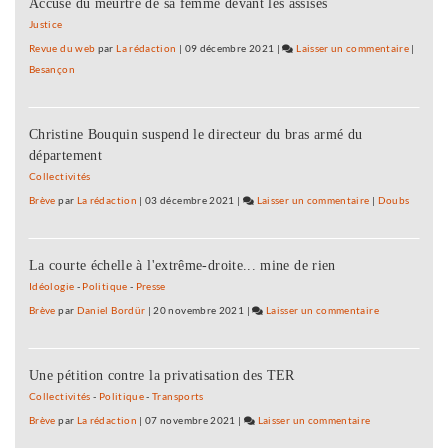
Accusé du meurtre de sa femme devant les assises
« emplo
d’avenir
Justice
au
Revue du web
par
La rédaction
|
09 décembre 2021
|
Laisser un commentaire
on
|
Conseil
Besançon
D’abor
général
20
du
« emplo
Doubs
Christine Bouquin suspend le directeur du bras armé du
d’avenir
département
au
Conseil
Collectivités
général
Brève
par
La rédaction
|
03 décembre 2021
|
Laisser un commentaire
on
|
Doubs
du
D’abord
Doubs
20
La courte échelle à l'extrême-droite... mine de rien
« emplois
d’avenir »
Idéologie
-
Politique
-
Presse
au
Brève
par
Daniel Bordür
|
20 novembre 2021
|
Laisser un commentaire
on
Conseil
D’abord
général
20
du
Une pétition contre la privatisation des TER
« emplois
Doubs
d’avenir »
Collectivités
-
Politique
-
Transports
au
Brève
par
La rédaction
|
07 novembre 2021
|
Laisser un commentaire
on
Conseil
D’abord