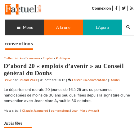
Accéder
facebook
twitter
Flu
au
Connexion
de
contenu
pub
Recherch
lance
Menu
A la une
L'Agora
conventions
Collectivités
-
Economie
-
Emploi
-
Politique
D’abord 20 « emplois d’avenir » au Conseil
général du Doubs
Brève
par
Roland Vasic
|
31 octobre 2012
|
Laisser un commentaire
on
|
Doubs
D’abord
Le département recrute 20 jeunes de 16 à 25 ans ou personnes
20
handicapées de moins de 30 ans peu qualifiées depuis la signature d'une
« emplois
convention avec Jean-Marc Ayrault le 30 octobre.
d’avenir »
Mots clés : |
Claude Jeannerot
|
conventions
|
Jean-Marc Ayrault
au
Conseil
Accès libre
général
du
Doubs