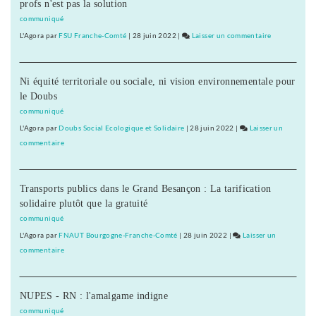
Doubs
profs n'est pas la solution
d’avenir »
au
communiqué
Conseil
L'Agora
par
FSU Franche-Comté
|
28 juin 2022
|
Laisser un commentaire
on
général
D’abord
du
20
Doubs
Ni équité territoriale ou sociale, ni vision environnementale pour
« emplois
le Doubs
d’avenir »
au
communiqué
Conseil
L'Agora
par
Doubs Social Ecologique et Solidaire
|
28 juin 2022
|
Laisser un
général
commentaire
on
du
D’abord
Doubs
20
Transports publics dans le Grand Besançon : La tarification
« emplois
solidaire plutôt que la gratuité
d’avenir »
au
communiqué
Conseil
L'Agora
par
FNAUT Bourgogne-Franche-Comté
|
28 juin 2022
|
Laisser un
général
commentaire
on
du
D’abord
Doubs
20
NUPES - RN : l'amalgame indigne
« emplois
d’avenir »
communiqué