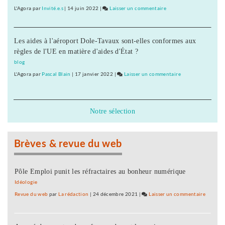
au
L'Agora
par
Invité.e.s
|
14 juin 2022
|
Laisser un commentaire
on
Conseil
D’abord
général
20
du
Les aides à l'aéroport Dole-Tavaux sont-elles conformes aux
« emplois
Doubs
règles de l'UE en matière d'aides d'État ?
d’avenir »
au
blog
Conseil
L'Agora
par
Pascal Blain
|
17 janvier 2022
|
Laisser un commentaire
on
général
D’abord
du
20
Doubs
« emplois
Notre sélection
d’avenir »
au
Conseil
Brèves & revue du web
général
du
Doubs
Pôle Emploi punit les réfractaires au bonheur numérique
Idéologie
Revue du web
par
La rédaction
|
24 décembre 2021
|
Laisser un commentaire
on
D’abor
20