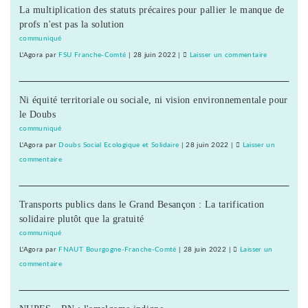
à
La multiplication des statuts précaires pour pallier le manque de
député
l’amendement
profs n'est pas la solution
PS
PMA
de
communiqué
Montbéliard,
L'Agora
par
FSU Franche-Comté
|
28 juin 2022
|
Laisser un commentaire
on
s’oppose
Frédéric
à
Barbier,
l’amendement
Ni équité territoriale ou sociale, ni vision environnementale pour
député
PMA
le Doubs
PS
de
communiqué
Montbéliard
L'Agora
par
Doubs Social Ecologique et Solidaire
|
28 juin 2022
|
Laisser un
s’oppose
commentaire
on
à
Frédéric
l’amendeme
Barbier,
PMA
Transports publics dans le Grand Besançon : La tarification
député
solidaire plutôt que la gratuité
PS
de
communiqué
Montbéliard,
L'Agora
par
FNAUT Bourgogne-Franche-Comté
|
28 juin 2022
|
Laisser un
s’oppose
commentaire
on
à
Frédéric
l’amendement
Barbier,
PMA
député