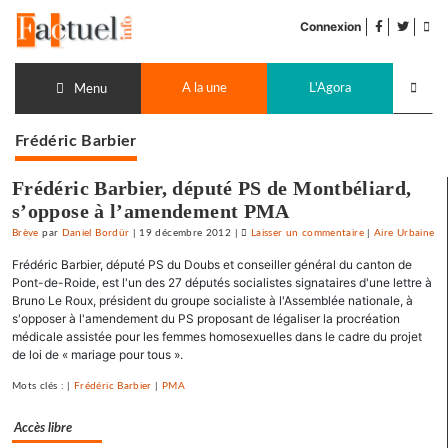
Accéder
facebook
twitter
Flu
au
Connexion
de
contenu
pub
Recherch
A la une
L'Agora
lancer
Menu
Frédéric Barbier
Frédéric Barbier, député PS de Montbéliard,
s’oppose à l’amendement PMA
Brève
par
Daniel Bordür
|
19 décembre 2012
|
Laisser un commentaire
on
|
Aire Urbaine
Frédéric
Frédéric Barbier, député PS du Doubs et conseiller général du canton de
Barbier,
Pont-de-Roide, est l'un des 27 députés socialistes signataires d'une lettre à
député
Bruno Le Roux, président du groupe socialiste à l'Assemblée nationale, à
s'opposer à l'amendement du PS proposant de légaliser la procréation
PS
médicale assistée pour les femmes homosexuelles dans le cadre du projet
de
de loi de « mariage pour tous ».
Montbéliard,
s’oppose
Mots clés : |
Frédéric Barbier
|
PMA
à
l’amendement
Accès libre
PMA