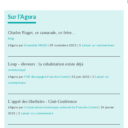
Sur l’Agora
Charles Piaget, ce camarade, ce frère...
blog
L'Agora
par
Ensemble MAGE
|
09 novembre 2023
|
Laisser un commentaire
on
Frédéric
Barbier,
Loup - éleveurs : la cohabitation existe déjà
député
PS
communiqué
de
L'Agora
par
FNE Bourgogne Franche-Comté
|
02 juin 2023
|
Laisser un
Montbélia
commentaire
on
s’oppose
Frédéric
à
Barbier,
l’amende
L'appel des libellules - Ciné-Conférence
député
PMA
PS
L'Agora
par
Conservatoire botanique national de Franche-Comté
|
10 janvier
de
2023
|
Laisser un commentaire
on
Montbéliard,
Frédéric
s’oppose
Barbier,