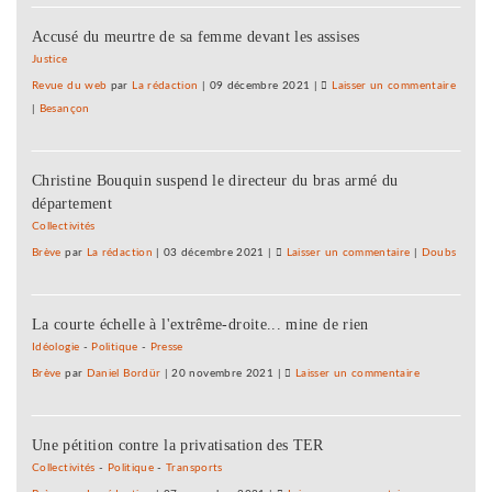
Barbier
Accusé du meurtre de sa femme devant les assises
déput
PS
Justice
de
Revue du web
par
La rédaction
|
09 décembre 2021
|
Laisser un commentaire
on
Montbé
|
Besançon
Frédér
s’oppo
Barbier
à
déput
l’ame
Christine Bouquin suspend le directeur du bras armé du
PS
PMA
département
de
Montbé
Collectivités
s’oppo
Brève
par
La rédaction
|
03 décembre 2021
|
Laisser un commentaire
on
|
Doubs
à
Frédéric
l’ame
Barbier,
PMA
La courte échelle à l'extrême-droite... mine de rien
député
PS
Idéologie
-
Politique
-
Presse
de
Brève
par
Daniel Bordür
|
20 novembre 2021
|
Laisser un commentaire
on
Montbéliard,
Frédéric
s’oppose
Barbier,
à
Une pétition contre la privatisation des TER
député
l’amendement
PS
Collectivités
-
Politique
-
Transports
PMA
de