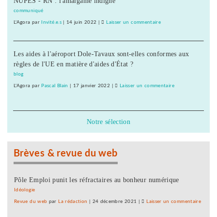
NUPES - RN : l'amalgame indigne
PS
communiqué
de
L'Agora
par
Invité.e.s
|
14 juin 2022
|
Laisser un commentaire
on
Montbéliard,
Frédéric
s’oppose
Barbier,
à
Les aides à l'aéroport Dole-Tavaux sont-elles conformes aux
député
l’amendement
règles de l'UE en matière d'aides d'État ?
PS
PMA
de
blog
Montbéliard,
L'Agora
par
Pascal Blain
|
17 janvier 2022
|
Laisser un commentaire
on
s’oppose
Frédéric
à
Barbier,
l’amendement
député
Notre sélection
PMA
PS
de
Montbéliard,
Brèves & revue du web
s’oppose
à
l’amendement
Pôle Emploi punit les réfractaires au bonheur numérique
PMA
Idéologie
Revue du web
par
La rédaction
|
24 décembre 2021
|
Laisser un commentaire
on
Frédér