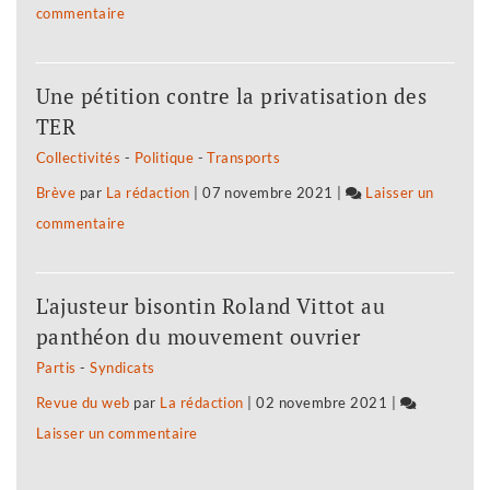
commentaire
on
ses
La
vœux
députée
Une pétition contre la privatisation des
Fannette
TER
Charvier
Collectivités
-
Politique
-
Transports
privée
Brève
par
La rédaction
|
07 novembre 2021
|
Laisser un
de
commentaire
on
ses
La
vœux
députée
L'ajusteur bisontin Roland Vittot au
Fannette
panthéon du mouvement ouvrier
Charvier
Partis
-
Syndicats
privée
Revue du web
par
La rédaction
|
02 novembre 2021
|
de
Laisser un commentaire
on
ses
La
vœux