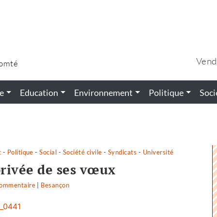
Vend
Comté
e
Education
Environnement
Politique
Soci
t
-
Politique
-
Social
-
Société civile
-
Syndicats
-
Université
rivée de ses vœux
commentaire
on
|
Besançon
La
députée