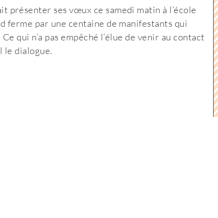
t présenter ses vœux ce samedi matin à l’école
Fannette
d ferme par une centaine de manifestants qui
Charvier
. Ce qui n’a pas empêché l’élue de venir au contact
privée
 le dialogue.
de
ses
vœux