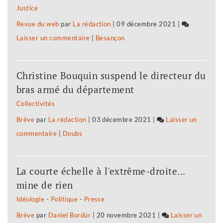
Justice
privée
Revue du web
par
La rédaction
|
09 décembre 2021
|
de
Laisser un commentaire
on
|
Besançon
ses
La
vœux
députée
Christine Bouquin suspend le directeur du
Fannette
bras armé du département
Charvier
Collectivités
privée
Brève
par
La rédaction
|
03 décembre 2021
|
Laisser un
de
commentaire
on
|
Doubs
ses
La
vœux
députée
La courte échelle à l'extrême-droite...
Fannette
mine de rien
Charvier
Idéologie
-
Politique
-
Presse
privée
Brève
par
Daniel Bordür
|
20 novembre 2021
|
Laisser un
de