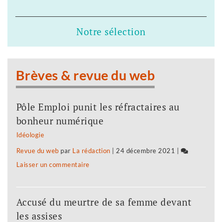
députée
Fannette
Notre sélection
Charvier
privée
de
Brèves & revue du web
ses
vœux
Pôle Emploi punit les réfractaires au
bonheur numérique
Idéologie
Revue du web
par
La rédaction
|
24 décembre 2021
|
Laisser un commentaire
on
La
députée
Accusé du meurtre de sa femme devant
Fannette
les assises
Charvier