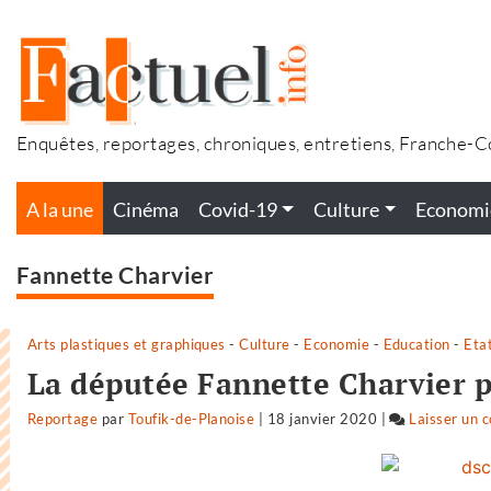
Accéder
au
contenu
Enquêtes, reportages, chroniques, entretiens, Franche-
A la une
Cinéma
Covid-19
Culture
Economi
Fannette Charvier
Arts plastiques et graphiques
-
Culture
-
Economie
-
Education
-
Eta
La députée Fannette Charvier p
Reportage
par
Toufik-de-Planoise
|
18 janvier 2020
|
Laisser un 