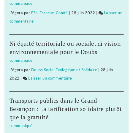
communiqué
de
L'Agora
par
FSU Franche-Comté
|
28 juin 2022
|
Laisser un
ses
commentaire
on
vœux
La
députée
Ni équité territoriale ou sociale, ni vision
Fannette
environnementale pour le Doubs
Charvier
communiqué
privée
L'Agora
par
Doubs Social Ecologique et Solidaire
|
28 juin
de
2022
|
Laisser un commentaire
on
ses
La
vœux
députée
Transports publics dans le Grand
Fannette
Besançon : La tarification solidaire plutôt
Charvier
que la gratuité
privée
communiqué
de