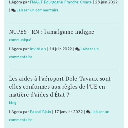
L'Agora
par
FNAUT Bourgogne-Franche-Comté
|
28 juin 2022
ses
|
Laisser un commentaire
on
vœux
La
députée
NUPES - RN : l'amalgame indigne
Fannette
communiqué
Charvier
L'Agora
par
Invité.e.s
|
14 juin 2022
|
Laisser un
privée
commentaire
on
de
La
ses
députée
vœux
Les aides à l'aéroport Dole-Tavaux sont-
Fannette
elles conformes aux règles de l'UE en
Charvier
matière d'aides d'État ?
privée
blog
de
L'Agora
par
Pascal Blain
|
17 janvier 2022
|
Laisser un
ses
commentaire
on
vœux
La