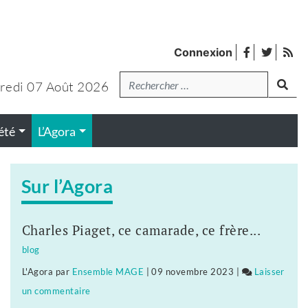
facebook
twitter
Fl
Connexion
de
Recherche
lanc
pub
redi 07 Août 2026
été
L’Agora
Sur l’Agora
Charles Piaget, ce camarade, ce frère...
blog
L'Agora
par
Ensemble MAGE
|
09 novembre 2023
|
Laisser
un commentaire
on