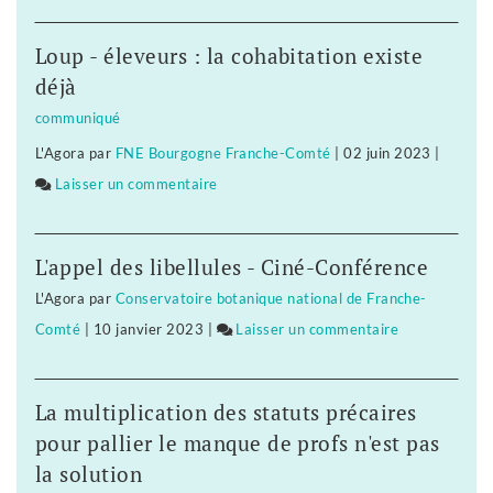
La
députée
Loup - éleveurs : la cohabitation existe
Fannette
déjà
Charvier
communiqué
privée
L'Agora
par
FNE Bourgogne Franche-Comté
|
02 juin 2023
|
de
Laisser un commentaire
on
ses
La
vœux
députée
L'appel des libellules - Ciné-Conférence
Fannette
L'Agora
par
Conservatoire botanique national de Franche-
Charvier
Comté
|
10 janvier 2023
|
Laisser un commentaire
on
privée
La
de
députée
ses
La multiplication des statuts précaires
Fannette
vœux
pour pallier le manque de profs n'est pas
Charvier
la solution
privée