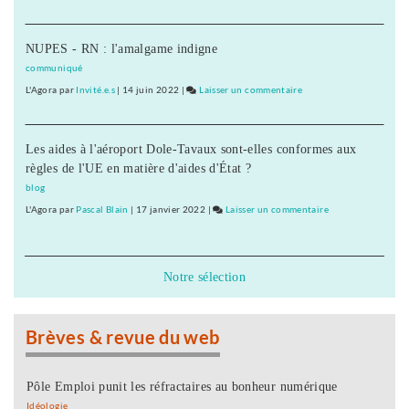
acquis
Les
de
10
l’expérience
NUPES - RN : l'amalgame indigne
ans
de
communiqué
la
L'Agora
par
Invité.e.s
|
14 juin 2022
|
Laisser un commentaire
on
Validation
Les
des
10
acquis
Les aides à l'aéroport Dole-Tavaux sont-elles conformes aux
ans
de
règles de l'UE en matière d'aides d'État ?
de
l’expérience
la
blog
Validation
L'Agora
par
Pascal Blain
|
17 janvier 2022
|
Laisser un commentaire
on
des
Les
acquis
10
de
ans
Notre sélection
l’expérience
de
la
Validation
Brèves & revue du web
des
acquis
de
Pôle Emploi punit les réfractaires au bonheur numérique
l’expérience
Idéologie