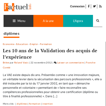
Accéder
facebook
twitter
Flu
au
Connexion
de
contenu
pub
Recherch
lance
Menu
A la une
L'Agora
diplômes
Economie
-
Education
-
Emploi
-
Formation
Les 10 ans de la Validation des acquis de
l’expérience
Brève
par
Roland Vasic
|
22 novembre 2012
|
Laisser un commentaire
on
|
Franche-
Comté
Les
10
La VAE existe depuis dix ans. Présentée comme « une innovation majeure,
ans
un véritable levier dans la sécurisation des parcours professionnels », elle a
de
été instaurée par la loi du 17 janvier 2002, en tant que « démarche
personnelle et volontaire » permettant de « faire reconnaître ses
la
compétences professionnelles pour obtenir une certification (diplôme ou
Validation
titre à finalité professionnelle) ». Dans […]
des
acquis
Mots clés : |
diplômes
|
formation
|
insertion