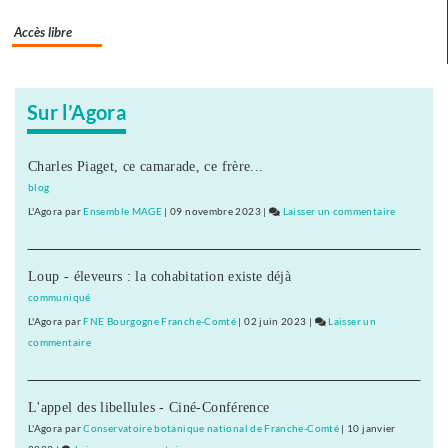
de
l’expérience
Accès libre
Sur l’Agora
Charles Piaget, ce camarade, ce frère...
blog
L'Agora
par
Ensemble MAGE
|
09 novembre 2023
|
Laisser un commentaire
on
Les
10
Loup - éleveurs : la cohabitation existe déjà
ans
de
communiqué
la
L'Agora
par
FNE Bourgogne Franche-Comté
|
02 juin 2023
|
Laisser un
Validation
commentaire
on
des
Les
acquis
10
de
L'appel des libellules - Ciné-Conférence
ans
l’expérien
de
L'Agora
par
Conservatoire botanique national de Franche-Comté
|
10 janvier
la