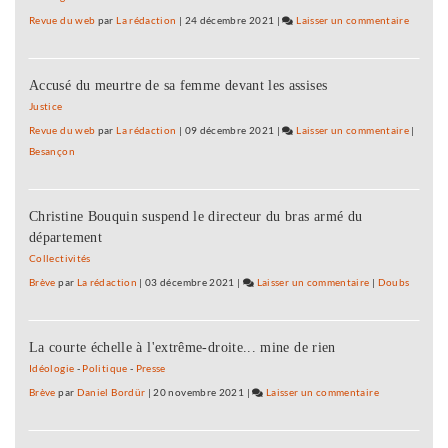
Revue du web
par
La rédaction
|
24 décembre 2021
|
Laisser un commentaire
on
Les
10
Accusé du meurtre de sa femme devant les assises
ans
de
Justice
la
Revue du web
par
La rédaction
|
09 décembre 2021
|
Laisser un commentaire
on
|
Validat
Besançon
Les
des
10
acquis
ans
de
Christine Bouquin suspend le directeur du bras armé du
de
l’expéri
département
la
Validat
Collectivités
des
Brève
par
La rédaction
|
03 décembre 2021
|
Laisser un commentaire
on
|
Doubs
acquis
Les
de
10
l’expéri
La courte échelle à l'extrême-droite... mine de rien
ans
de
Idéologie
-
Politique
-
Presse
la
Brève
par
Daniel Bordür
|
20 novembre 2021
|
Laisser un commentaire
on
Validation
Les
des
10