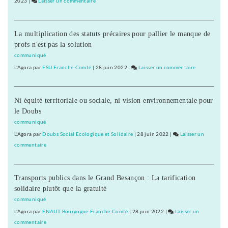
2023
|
Laisser un commentaire
on
Validation
Les
des
10
acquis
La multiplication des statuts précaires pour pallier le manque de
ans
de
profs n'est pas la solution
de
l’expérience
la
communiqué
Validation
L'Agora
par
FSU Franche-Comté
|
28 juin 2022
|
Laisser un commentaire
on
des
Les
acquis
10
de
Ni équité territoriale ou sociale, ni vision environnementale pour
ans
l’expérience
le Doubs
de
la
communiqué
Validation
L'Agora
par
Doubs Social Ecologique et Solidaire
|
28 juin 2022
|
Laisser un
des
commentaire
on
acquis
Les
de
10
l’expérience
Transports publics dans le Grand Besançon : La tarification
ans
solidaire plutôt que la gratuité
de
la
communiqué
Validation
L'Agora
par
FNAUT Bourgogne-Franche-Comté
|
28 juin 2022
|
Laisser un
des
commentaire
on